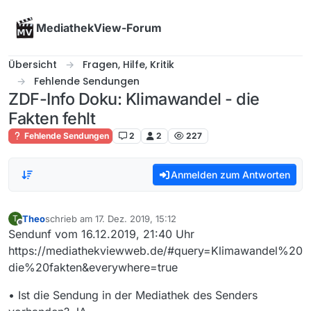
Skip to content
MediathekView-Forum
Übersicht
Fragen, Hilfe, Kritik
Fehlende Sendungen
ZDF-Info Doku: Klimawandel - die
Fakten fehlt
Fehlende Sendungen
2
2
227
Anmelden zum Antworten
Theo
schrieb am
17. Dez. 2019, 15:12
T
zuletzt editiert von
Offline
Sendunf vom 16.12.2019, 21:40 Uhr
https://mediathekviewweb.de/#query=Klimawandel%20
die%20fakten&everywhere=true
• Ist die Sendung in der Mediathek des Senders