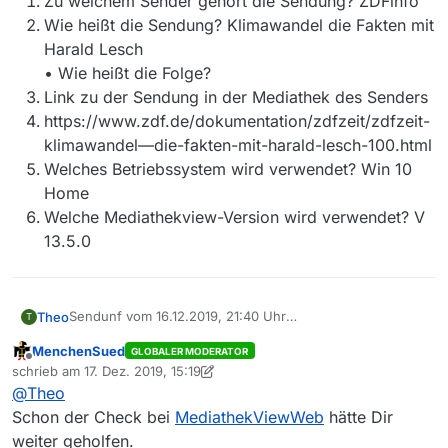
Zu welchem Sender gehört die Sendung? ZDFinfo
Wie heißt die Sendung? Klimawandel die Fakten mit
Harald Lesch
• Wie heißt die Folge?
Link zu der Sendung in der Mediathek des Senders
https://www.zdf.de/dokumentation/zdfzeit/zdfzeit-
klimawandel—die-fakten-mit-harald-lesch-100.html
Welches Betriebssystem wird verwendet? Win 10
Home
Welche Mediathekview-Version wird verwendet? V
13.5.0
Sendunf vom 16.12.2019, 21:40 Uhr
Theo
T
https://mediathekviewweb.de/#query=Klimawandel%20d
MenchenSued
GLOBALER MODERATOR
ie%20fakten&everywhere=true
• Ist die Sendung in der Mediathek des Senders
Offline
schrieb am
17. Dez. 2019, 15:19
vorhanden? JA
zuletzt editiert von MenchenSued
@
Theo
• Ist in MediathekView der “Zeitraum Tage” lang genug
Zu welchem Sender gehört die Sendung? ZDFinfo
gewählt um die Sendung abdecken zu können? JA
Wie heißt die Sendung? Klimawandel die Fakten mit
Schon der Check bei
MediathekViewWeb
hätte Dir
•
Harald Lesch
weiter geholfen.