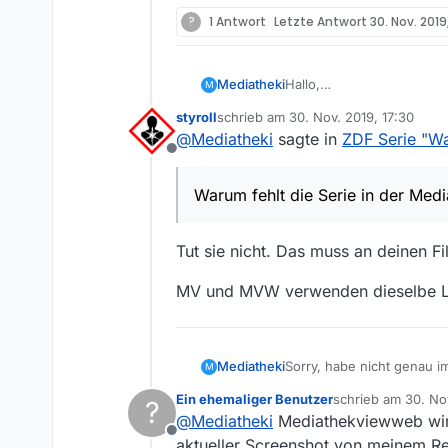
?
1 Antwort
Letzte Antwort
30. Nov. 2019
Mediatheki
Hallo,
M
ich finde die ZDF-Serie “
styroll
schrieb am
30. Nov. 2019, 17:30
https://www.zdf.de/dokum
zuletzt editiert von
@
Mediatheki
sagte in
ZDF Serie "Wa
Warum fehlt die Serie in 
Offline
Warum fehlt die Serie in der Med
Tut sie nicht. Das muss an deinen Fil
MV und MVW verwenden dieselbe L
Mediatheki
Sorry, habe nicht genau 
M
Habe Sendung unter med
Ein ehemaliger Benutzer
schrieb am
30. No
?
zuletzt editiert von
@
Mediatheki
Mediathekviewweb wird 
Offline
aktueller Screenshot von meinem Rec