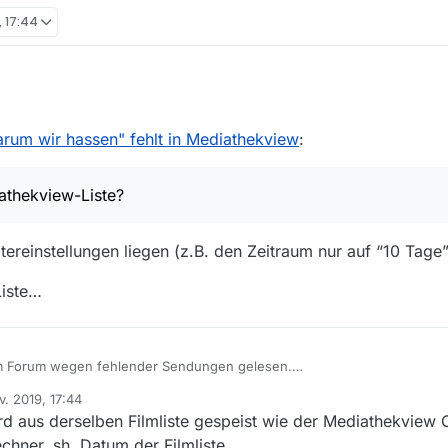
, 17:44
Warum wir hassen” nicht in Mediathekview. Sie ist aber in der ZDF-Medi
entation/zdfzeit/zdfzeit-warum-wir-hassen-100.html ansehbar.
rum wir hassen" fehlt in Mediathekview
:
der Mediathekview-Liste?
iathekview-Liste?
tereinstellungen liegen (z.B. den Zeitraum nur auf “10 Tage” 
iste…
im Forum wegen fehlender Sendungen gelesen.
iathekviewweb.de gefunden.
v. 2019, 17:44
aus derselben Filmliste gespeist wie der Mediathekview Cl
hner, sh. Datum der Filmliste.