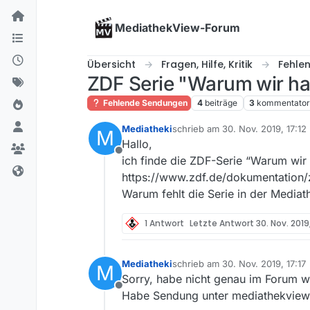
Skip to content
MediathekView-Forum
Übersicht
Fragen, Hilfe, Kritik
Fehle
ZDF Serie "Warum wir ha
Fehlende Sendungen
4
beiträge
3
kommentato
Mediatheki
schrieb am
30. Nov. 2019, 17:12
M
zuletzt editiert von
Hallo,
Offline
ich finde die ZDF-Serie “Warum wir 
https://www.zdf.de/dokumentation/
Warum fehlt die Serie in der Mediat
1 Antwort
Letzte Antwort
30. Nov. 2019
Mediatheki
schrieb am
30. Nov. 2019, 17:17
M
zuletzt editiert von
Sorry, habe nicht genau im Forum 
Offline
Habe Sendung unter mediathekvie