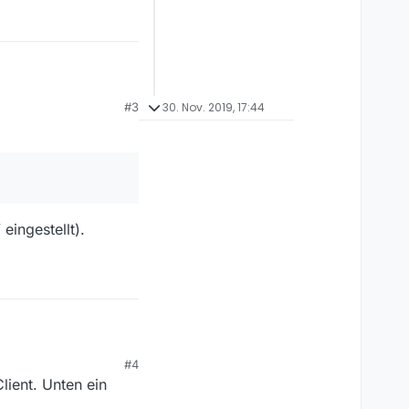
athek unter
#3
30. Nov. 2019, 17:44
eingestellt).
#4
ient. Unten ein