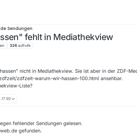
nde Sendungen
ssen" fehlt in Mediathekview
ren
326
aufrufe
hassen” nicht in Mediathekview. Sie ist aber in der ZDF-Me
zdfzeit/zdfzeit-warum-wir-hassen-100.html ansehbar.
hekview-Liste?
, 17:30
wegen fehlender Sendungen gelesen.
wweb.de gefunden.