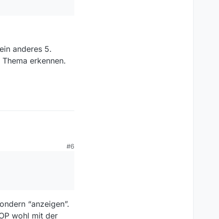
ein anderes 5.
em Thema erkennen.
#6
Der 5. “Button”
nderes 5.
ma erkennen.
sondern “anzeigen”.
 OP wohl mit der