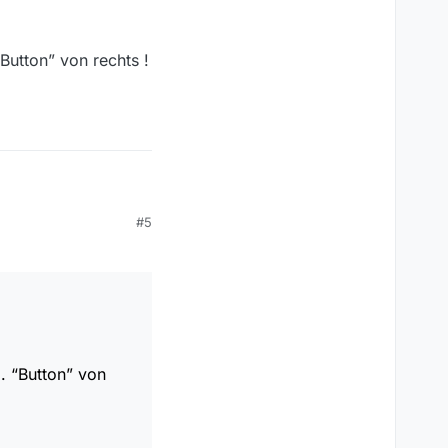
Button” von rechts !
#5
er 5. “Button” von
. “Button” von