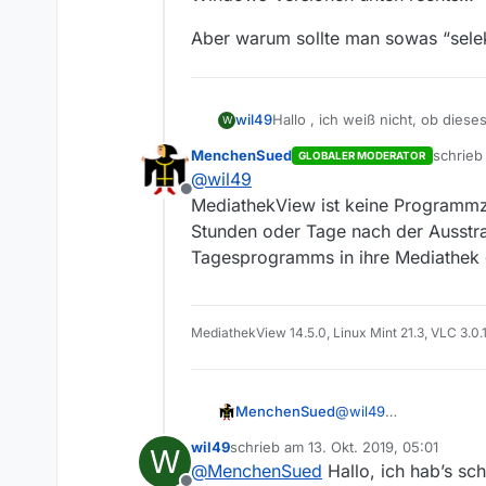
Aber warum sollte man sowas “selek
wil49
Hallo , ich weiß nicht, ob diese
W
von MV die Zeile mit dem aktuell
MenchenSued
schrie
GLOBALER MODERATOR
vielleicht wäre das ja mal was…?
zuletzt
@
wil49
Offline
MediathekView ist keine Programmz
Stunden oder Tage nach der Ausstra
Tagesprogramms in ihre Mediathek g
MediathekView 14.5.0, Linux Mint 21.3, VLC 3.0.
MenchenSued
@
wil49
MediathekView ist ke
wil49
schrieb am
13. Okt. 2019, 05:01
W
Stunden oder Tage na
zuletzt editiert von
@
MenchenSued
Hallo, ich hab’s s
in ihre Mediathek gest