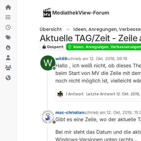
Skip to content
MediathekView-Forum
Übersicht
Ideen, Anregungen, Verbess
Aktuelle TAG/Zeit - Zeile
Gesperrt
Ideen, Anregungen, Verbesserungen
wil49
schrieb am
12. Okt. 2019, 09:19
W
zuletzt editiert von
Hallo , ich weiß nicht, ob dieses Th
Offline
beim Start von MV die Zeile mit dem 
noch nicht möglich ist, vielleicht w
1 Antwort
Letzte Antwort
12. Okt. 2019,
mac-christian
schrieb am
12. Okt. 2019, 15:
zuletzt editiert von mac-chris
Gibt es eine Zeile, wo der aktuelle T
Offline
Bei mir steht das Datum und die akt
Windows-Versionen unten rechts…