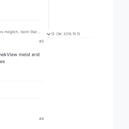
 es möglich, beim Start
13. Okt. 2019, 15:13
och nicht möglich ist,
#3
hekView meist erst
res
athekView meist erst
#4
l ihres Tagesprogramms