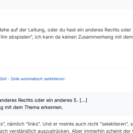
stehe auf der Leitung, oder du hast ein anderes Rechts oder 
 “Film abspielen”, ich kann da keinen Zusammenhang mit d
Zeit - Zeile automatisch selektieren
:
h hab’s schon gefunden. -> Mangelnde Übung!
anderes Rechts oder ein anderes 5. […]
ng mit dem Thema erkennen.
Film, stehe auf der Leitung, oder du hast ein anderes Rechts oder ein a
 heißt “Film abspielen”, ich kann da keinen Zusammenhang mit dem The
”, nämlich “links”. Und er meinte auch nicht “selektieren”, 
sich verständlich auszudrücken. Aber immerhin scheint der