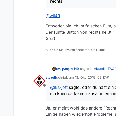
rechts !
@
wil49
Entweder bin ich im falschen Film, 
Der fünfte Button von rechts heißt
Gruß
Auch ein Maulwurfn findet mal ein Huhn!
@
wil49
sagte in
Aktuelle TAG/
iks-jott
styroll
schrieb am
13. Okt. 2019, 09:17
zuletzt editiert von styroll
@
MenchenSued
Hallo, ic
@
iks-jott
sagte: oder du hast ein 
Offline
@
wil49
ich kann da keinen Zusammenha
Entweder bin ich im falschen 
Der fünfte Button von rechts
Ja, er meint wohl das andere “Rechts
Gruß
von rechts !
Einige haben wiederholt Probleme, 