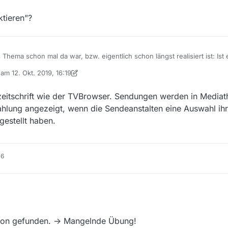
tieren”?
s Thema schon mal da war, bzw. eigentlich schon längst realisiert ist: Ist
en Datum/Zeit- Inhalt automatisch selektieren zu lassen? Falls es jetzt n
b am
12. Okt. 2019, 16:19
 (Vielleicht auch mit einem virtuellen Knopf “Jetzt”)
 editiert von MenchenSued
10. Dez. 2019, 18:19
eitschrift wie der TVBrowser. Sendungen werden in Mediat
hlung angezeigt, wenn die Sendeanstalten eine Auswahl ih
estellt haben.
16
ine Programmzeitschrift wie der TVBrowser. Sendungen werden in Medi
ch der Ausstrahlung angezeigt, wenn die Sendeanstalten eine Auswah
chon gefunden. -> Mangelnde Übung!
ellt haben.