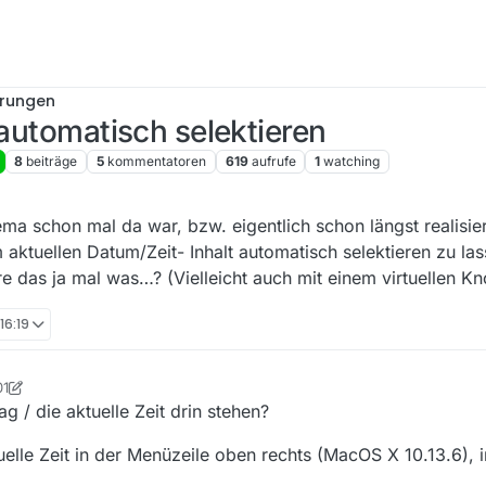
erungen
 automatisch selektieren
8
beiträge
5
kommentatoren
619
aufrufe
1
watching
ema schon mal da war, bzw. eigentlich schon längst realisiert
aktuellen Datum/Zeit- Inhalt automatisch selektieren zu lass
äre das ja mal was…? (Vielleicht auch mit einem virtuellen Kn
 16:19
01
tian
10. Dez. 2019, 17:15
ag / die aktuelle Zeit drin stehen?
uelle Zeit in der Menüzeile oben rechts (MacOS X 10.13.6),