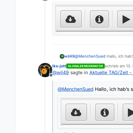
Offline
wil49
@
MenchenSued
Hallo, ich ha
W
iks-jott
schrieb am
13.
GLOBALER MODERATOR
zuletzt editiert 
@
wil49
sagte in
Aktuelle TAG/Zeit -
Offline
@
MenchenSued
Hallo, ich hab’s
rechts !