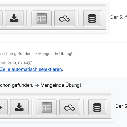
Der 5. “
b’s schon gefunden. -> Mangelnde Übung!
 Okt. 2019, 07:44
von iks-jott
 Zeile automatisch selektieren
:
D
 schon gefunden. -> Mangelnde Übung!
Der 5