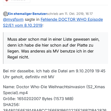
Ein ehemaliger Benutzer
schrieb am
11. Okt. 2019, 16:17
?
zuletzt editiert von
Offline
@
mvsfsvm
sagte in
Fehlende DOCTOR WHO Episode
S2/E1 vom 8.10.2019
:
Muss aber schon mal in einer Liste gewesen sein,
denn ich habe die hier schon auf der Platte zu
liegen. Was anderes als MV benutze ich in der
Regel nicht.
Bei mir dasselbe. Ich hab die Datei am 9.10.2019 19:45
Uhr geholt, definitiv mit MV
Name: Doctor Who-Die Weihnachtsinvasion (S2_Xmas
Special).mp4
Größe: 1650202007 Bytes (1573 MiB)
SHA256:
384802E6E19148ABCC2F6F91B60222FF26B71BA2876