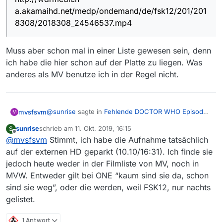
a.akamaihd.net/medp/ondemand/de/fsk12/201/201
8308/2018308_24546537.mp4
Muss aber schon mal in einer Liste gewesen sein, denn
ich habe die hier schon auf der Platte zu liegen. Was
anderes als MV benutze ich in der Regel nicht.
@
sunrise
sagte in
Fehlende DOCTOR WHO Episode
mvsfsvm
M
S2/E1 vom 8.10.2019
:
sunrise
schrieb am
11. Okt. 2019, 16:15
S
zuletzt editiert von
Offline
@
mvsfsvm
Stimmt, ich habe die Aufnahme tatsächlich
Vom selben Abend (8.10.) fehlt in MV übrigens
auch Dr. Who S2XmasSpecial. Hier die URL
auf der externen HD geparkt (10.10/16:31). Ich finde sie
Muss aber schon mal in einer Liste gewesen sein,
dazu: http://wdrmedien-
jedoch heute weder in der Filmliste von MV, noch in
denn ich habe die hier schon auf der Platte zu
a.akamaihd.net/medp/ondemand/de/fsk12/201/
MVW. Entweder gilt bei ONE “kaum sind sie da, schon
liegen. Was anderes als MV benutze ich in der Regel
2018308/2018308_24546537.mp4
nicht.
sind sie weg”, oder die werden, weil FSK12, nur nachts
gelistet.
1 Antwort