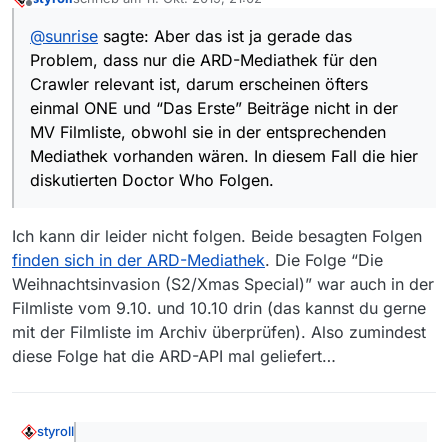
Crawler relevant ist, darum erscheinen öfters einmal
zuletzt editiert von
Offline
ONE und “Das Erste” Beiträge nicht in der MV Filmliste,
@
sunrise
sagte: Aber das ist ja gerade das
obwohl sie in der entsprechenden Mediathek
Problem, dass nur die ARD-Mediathek für den
vorhanden wären. In diesem Fall die hier diskutierten
Doctor Who Folgen.
Crawler relevant ist, darum erscheinen öfters
einmal ONE und “Das Erste” Beiträge nicht in der
MV Filmliste, obwohl sie in der entsprechenden
Mediathek vorhanden wären. In diesem Fall die hier
diskutierten Doctor Who Folgen.
Ich kann dir leider nicht folgen. Beide besagten Folgen
finden sich in der ARD-Mediathek
. Die Folge “Die
Weihnachtsinvasion (S2/Xmas Special)” war auch in der
Filmliste vom 9.10. und 10.10 drin (das kannst du gerne
mit der Filmliste im Archiv überprüfen). Also zumindest
diese Folge hat die ARD-API mal geliefert…
styroll
@
sunrise
sagte: Aber das ist ja gerade das