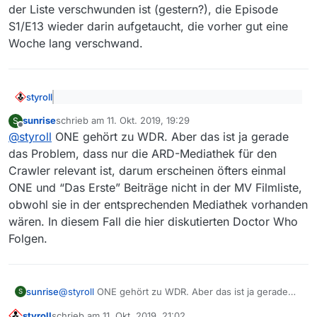
der Liste verschwunden ist (gestern?), die Episode
S1/E13 wieder darin aufgetaucht, die vorher gut eine
Woche lang verschwand.
styroll
@
sunrise
sagte: Entweder gilt bei ONE “kaum sind
sunrise
schrieb am
11. Okt. 2019, 19:29
S
sie da, schon sind sie weg”, oder die werden, weil
zuletzt editiert von
Offline
Nur die ARD-Mediathek ist relevant (und du siehst ja,
FSK12, nur nachts gelistet.
@
styroll
ONE gehört zu WDR. Aber das ist ja gerade
dass die Sendung auf einem WDR-Server liegt)…
das Problem, dass nur die ARD-Mediathek für den
Crawler relevant ist, darum erscheinen öfters einmal
ONE und “Das Erste” Beiträge nicht in der MV Filmliste,
obwohl sie in der entsprechenden Mediathek vorhanden
wären. In diesem Fall die hier diskutierten Doctor Who
Folgen.
sunrise
@
styroll
ONE gehört zu WDR. Aber das ist ja gerade
S
das Problem, dass nur die ARD-Mediathek für den
styroll
schrieb am
11. Okt. 2019, 21:02