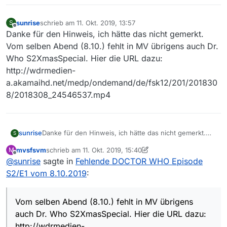
sunrise
schrieb am
11. Okt. 2019, 13:57
S
zuletzt editiert von
Offline
Danke für den Hinweis, ich hätte das nicht gemerkt.
Vom selben Abend (8.10.) fehlt in MV übrigens auch Dr.
Who S2XmasSpecial. Hier die URL dazu:
http://wdrmedien-
a.akamaihd.net/medp/ondemand/de/fsk12/201/201830
8/2018308_24546537.mp4
sunrise
Danke für den Hinweis, ich hätte das nicht gemerkt.
S
Vom selben Abend (8.10.) fehlt in MV übrigens auch
mvsfsvm
schrieb am
11. Okt. 2019, 15:40
M
Dr. Who S2XmasSpecial. Hier die URL dazu:
zuletzt editiert von mvsfsvm
10. Nov. 2019, 17:41
Offline
@
sunrise
sagte in
Fehlende DOCTOR WHO Episode
http://wdrmedien-
a.akamaihd.net/medp/ondemand/de/fsk12/201/201830
S2/E1 vom 8.10.2019
:
8/2018308_24546537.mp4
Vom selben Abend (8.10.) fehlt in MV übrigens
auch Dr. Who S2XmasSpecial. Hier die URL dazu:
http://wdrmedien-