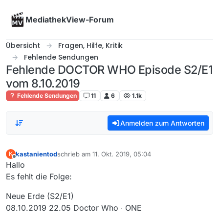
Skip to content
MediathekView-Forum
Übersicht
Fragen, Hilfe, Kritik
Fehlende Sendungen
Fehlende DOCTOR WHO Episode S2/E1
vom 8.10.2019
Fehlende Sendungen
11
6
1.1k
Anmelden zum Antworten
kastanientod
schrieb am
11. Okt. 2019, 05:04
K
zuletzt editiert von
Offline
Hallo
Es fehlt die Folge:
Neue Erde (S2/E1)
08.10.2019 22.05 Doctor Who ∙ ONE