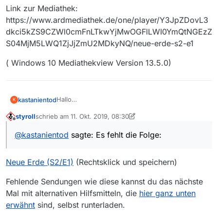
Link zur Mediathek:
https://www.ardmediathek.de/one/player/Y3JpZDovL3
dkci5kZS9CZWl0cmFnLTkwYjMwOGFlLWI0YmQtNGEzZ
S04MjM5LWQ1ZjJjZmU2MDkyNQ/neue-erde-s2-e1
( Windows 10 Mediathekview Version 13.5.0)
Hallo
kastanientod
K
Es fehlt die Folge:
styroll
schrieb am
11. Okt. 2019, 08:30
Neue Erde (S2/E1)
zuletzt editiert von styroll
10. Nov. 2019, 10:31
Offline
08.10.2019 22.05 Doctor Who ∙ ONE
@
kastanientod
sagte: Es fehlt die Folge:
Link zur Mediathek:
https://www.ardmediathek.de/one/player/Y3JpZD
ovL3dkci5kZS9CZWl0cmFnLTkwYjMwOGFlLWI0Y
( Windows 10 Mediathekview Version 13.5.0)
Neue Erde (S2/E1)
(Rechtsklick und speichern)
mQtNGEzZS04MjM5LWQ1ZjJjZmU2MDkyNQ/neue
-erde-s2-e1
Fehlende Sendungen wie diese kannst du das nächste
Mal mit alternativen Hilfsmitteln, die
hier ganz unten
erwähnt
sind, selbst runterladen.