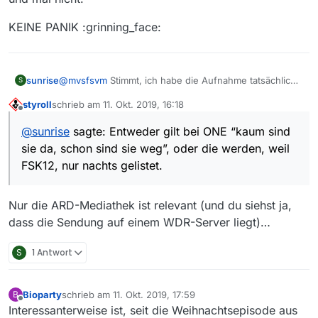
KEINE PANIK :grinning_face:
sunrise
@
mvsfsvm
Stimmt, ich habe die Aufnahme tatsächlich
S
auf der externen HD geparkt (10.10/16:31). Ich finde sie
styroll
schrieb am
11. Okt. 2019, 16:18
jedoch heute weder in der Filmliste von MV, noch in
zuletzt editiert von
Offline
MVW. Entweder gilt bei ONE “kaum sind sie da, schon
@
sunrise
sagte: Entweder gilt bei ONE “kaum sind
sind sie weg”, oder die werden, weil FSK12, nur
sie da, schon sind sie weg”, oder die werden, weil
nachts gelistet.
FSK12, nur nachts gelistet.
Nur die ARD-Mediathek ist relevant (und du siehst ja,
dass die Sendung auf einem WDR-Server liegt)…
S
1 Antwort
Bioparty
schrieb am
11. Okt. 2019, 17:59
B
zuletzt editiert von
Offline
Interessanterweise ist, seit die Weihnachtsepisode aus