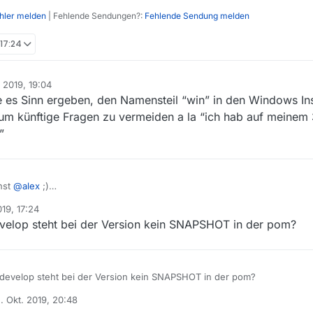
ehler melden
| Fehlende Sendungen?:
Fehlende Sendung melden
 17:24
. 2019, 19:04
es Sinn ergeben, den Namensteil “win” in den Windows Ins
- um künftige Fragen zu vermeiden a la “ich hab auf mein
”
nst
@
alex
;)
 zur ersten Endung der rest kommt von Alex
019, 17:24
evelop steht bei der Version kein SNAPSHOT in der pom?
Lass mich raten in develop steht bei der Version kein SNAPSHOT in der pom?
. Okt. 2019, 20:48
rt von