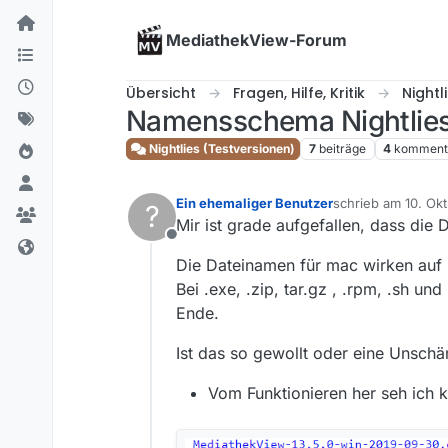
Skip to content
MediathekView-Forum
Übersicht
Fragen, Hilfe, Kritik
Nightl
Namensschema Nightlie
Nightlies (Testversionen)
7
beiträge
4
komment
Ein ehemaliger Benutzer
schrieb am
10. Okt
?
zuletzt editiert von
Mir ist grade aufgefallen, dass die
Offline
Die Dateinamen für mac wirken auf m
Bei .exe, .zip, tar.gz , .rpm, .sh u
Ende.
Ist das so gewollt oder eine Unschär
Vom Funktionieren her seh ich 