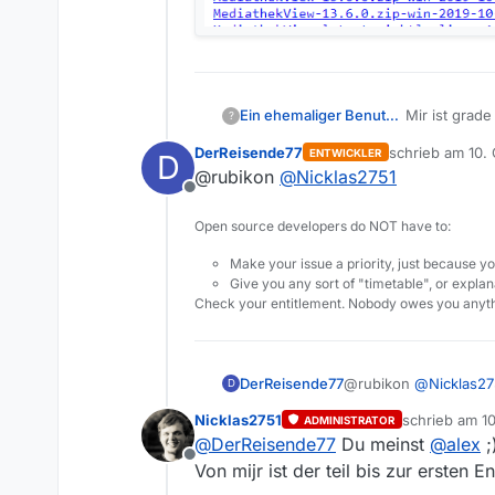
Mir ist grad
Ein ehemaliger Benutzer
?
DerReisende77
schrieb am
10. 
ENTWICKLER
D
Die Dateinam
zuletzt editiert
@rubikon
@
Nicklas2751
Bei .exe, .zi
Offline
1x am Ende.
Ist das so ge
Open source developers do NOT have to:
Vom Fun
Make your issue a priority, just because yo
Give you any sort of "timetable", or explana
Check your entitlement. Nobody owes you anyth
DerReisende77
@rubikon
@
Nicklas27
D
Nicklas2751
schrieb am
10
ADMINISTRATOR
zuletzt editie
@
DerReisende77
Du meinst
@
alex
;
Offline
Von mijr ist der teil bis zur ersten