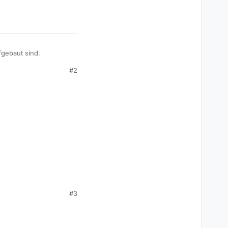
fgebaut sind.
#2
tten im Dateinamen, und
#3