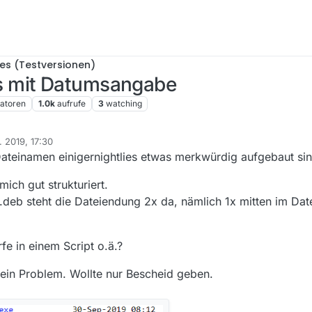
ies (Testversionen)
s mit Datumsangabe
atoren
1.0k
aufrufe
3
watching
. 2019, 17:30
 Dateinamen einigernightlies etwas merkwürdig aufgebaut sin
ich gut strukturiert.
nd .deb steht die Dateiendung 2x da, nämlich 1x mitten im D
fe in einem Script o.ä.?
kein Problem. Wollte nur Bescheid geben.