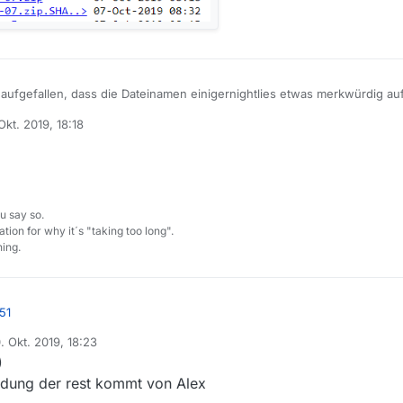
e aufgefallen, dass die Dateinamen einigernightlies etwas merkwürdig au
Okt. 2019, 18:18
en für mac wirken auf mich gut strukturiert.
 von
p, tar.gz , .rpm, .sh und .deb steht die Dateiendung 2x da, nämlich 1x mi
wollt oder eine Unschärfe in einem Script o.ä.?
ktionieren her seh ich kein Problem. Wollte nur Bescheid geben.
u say so.
tion for why it´s "taking too long".
ing.
51
. Okt. 2019, 18:23
rt von
)
 Endung der rest kommt von Alex