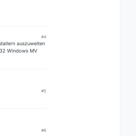
#4
tallern auszuweiten
em 32 Windows MV
#5
#6