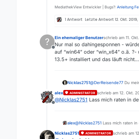
MediathekView Entwickler | Bugs?:
Anleitung F
1 Antwort
Letzte Antwort
12. Okt. 2019,
Ein ehemaliger Benutzer
schrieb am
11. Okt
?
zuletzt editiert von
Nur mal so dahingesponnen - würde 
Offline
auf “win64” oder “win_x64” o.ä. ?
13.5+ installiert und das läuft nicht…
Nicklas2751
@
DerReisende77
Du mei
Von mijr ist der teil bis
alex
schrieb am
12. Okt. 2
ADMINISTRATOR
zuletzt editiert von
@
Nicklas2751
Lass mich raten in d
Offline
alex
@
Nicklas2751
Nicklas2751
schrieb am
12
ADMINISTRATOR
zuletzt editie