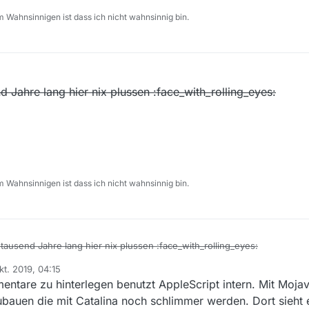
 Wahnsinnigen ist dass ich nicht wahnsinnig bin.
 2019, 16:39
d Jahre lang hier nix plussen :face_with_rolling_eyes:
 Wahnsinnigen ist dass ich nicht wahnsinnig bin.
 tausend Jahre lang hier nix plussen :face_with_rolling_eyes:
kt. 2019, 04:15
 von
ntare zu hinterlegen benutzt AppleScript intern. Mit Moja
bauen die mit Catalina noch schlimmer werden. Dort sieht 