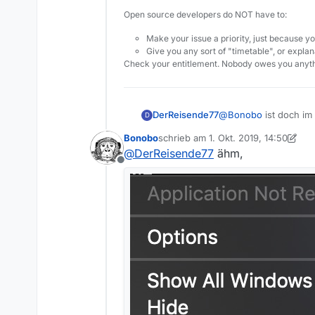
Oha … sieht in der Tat nach 
Open source developers do NOT have to:
wollen.
Ach, und setzt doch bitte in 
Make your issue a priority, just because yo
User, mal schnell bissl Ane
Give you any sort of "timetable", or explana
sind, kriegen doch am Ehesten
Herzlichen Dank an Dich und 
Check your entitlement. Nobody owes you anyth
etwas zu spenden :-)
DerReisende77
@
Bonobo
ist doch im 
D
Bonobo
schrieb am
1. Okt. 2019, 14:50
zuletzt editiert von Bonobo
@
DerReisende77
ähm,
Offline