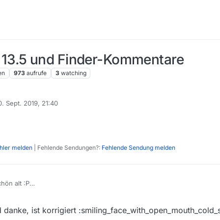
13.5 und Finder-Kommentare
en
973
aufrufe
3
watching
0. Sept. 2019, 21:40
rt von
ehler melden
| Fehlende Sendungen?:
Fehlende Sendung melden
hön alt :P
danke, ist korrigiert :smiling_face_with_open_mouth_cold_