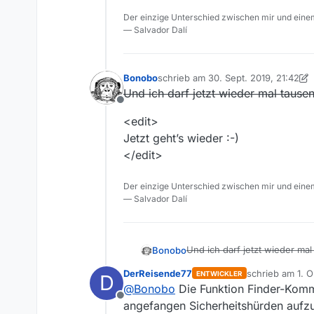
Offline
Der einzige Unterschied zwischen mir und einem
— Salvador Dalí
Bonobo
schrieb am
30. Sept. 2019, 21:42
zuletzt editiert von Bonobo
10. Jan.
Und ich darf jetzt wieder mal tausen
Offline
<edit>
Jetzt geht’s wieder :-)
</edit>
Der einzige Unterschied zwischen mir und einem
— Salvador Dalí
Und ich darf jetzt wieder mal
Bonobo
DerReisende77
schrieb am
1. O
ENTWICKLER
D
<edit>
zuletzt editiert
@
Bonobo
Die Funktion Finder-Komme
Jetzt geht’s wieder :-)
Offline
</edit>
angefangen Sicherheitshürden aufzu