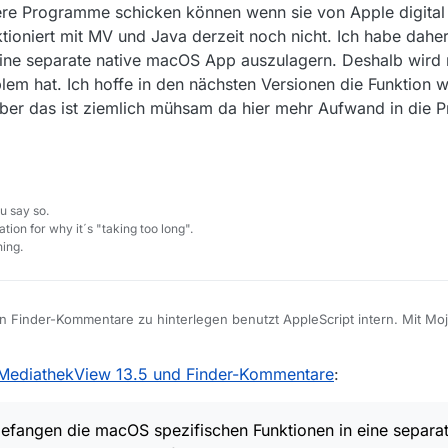
re Programme schicken können wenn sie von Apple digital 
tioniert mit MV und Java derzeit noch nicht. Ich habe dahe
eine separate native macOS App auszulagern. Deshalb wird
oblem hat. Ich hoffe in den nächsten Versionen die Funktion
t aber das ist ziemlich mühsam da hier mehr Aufwand in die
u say so.
tion for why it´s "taking too long".
ing.
n Finder-Kommentare zu hinterlegen benutzt AppleScript intern. Mit Mo
shürden aufzubauen die mit Catalina noch schlimmer werden. Dort sieh
vents an andere Programme schicken können wenn sie von Apple digita
MediathekView 13.5 und Finder-Kommentare
:
n. Beides funktioniert mit MV und Java derzeit noch nicht. Ich habe da
unktionen in eine separate native macOS App auszulagern. Deshalb wi
die dasselbe Problem hat. Ich hoffe in den nächsten Versionen die Funkti
efangen die macOS spezifischen Funktionen in eine separa
unktioniert aber das ist ziemlich mühsam da hier mehr Aufwand in die P