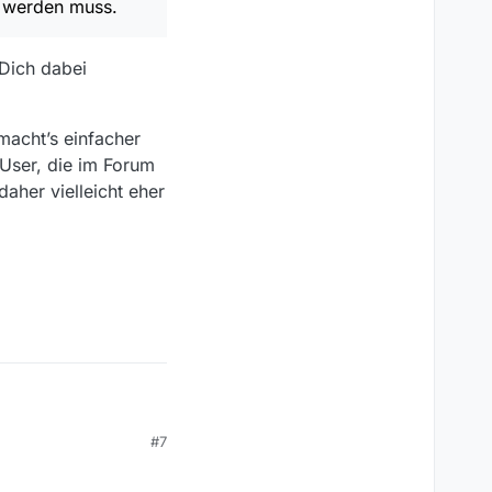
t werden muss.
 Dich dabei
macht’s einfacher
User, die im Forum
aher vielleicht eher
#7
ative macOS App
muss.