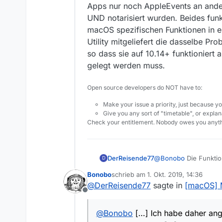
Apps nur noch AppleEvents an ande
UND notarisiert wurden. Beides funk
macOS spezifischen Funktionen in 
Utility mitgeliefert die dasselbe Pr
so dass sie auf 10.14+ funktionier
gelegt werden muss.
Open source developers do NOT have to:
Make your issue a priority, just because yo
Give you any sort of "timetable", or explana
Check your entitlement. Nobody owes you anyth
DerReisende77
@
Bonobo
Die Funktio
D
angefangen Sicherheit
Bonobo
schrieb am
1. Okt. 2019, 14:36
Apps nur noch AppleE
zuletzt editiert von
@
DerReisende77
sagte in
[macOS] 
UND notarisiert wurde
Offline
macOS spezifischen F
Utility mitgeliefert 
@
Bonobo
[…] Ich habe daher ang
dass sie auf 10.14+ f