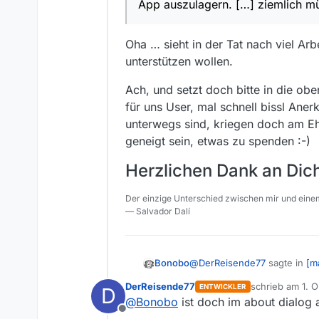
App auszulagern. […] ziemlich m
werden muss.
Oha … sieht in der Tat nach viel Ar
unterstützen wollen.
Ach, und setzt doch bitte in die obe
für uns User, mal schnell bissl An
unterwegs sind, kriegen doch am Ehe
geneigt sein, etwas zu spenden :-)
Herzlichen Dank an Dich
Der einzige Unterschied zwischen mir und einem
— Salvador Dalí
@
DerReisende77
sagte in
[m
Bonobo
DerReisende77
schrieb am
1. O
ENTWICKLER
D
zuletzt editiert
@
Bonobo
ist doch im about dialog a
@
Bonobo
[…] Ich habe da
Offline
auszulagern. […] ziemlic