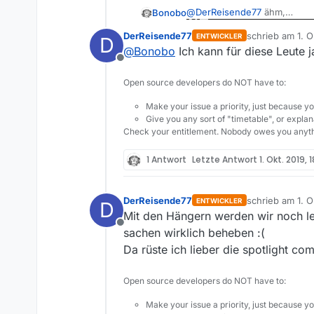
@
DerReisende77
ähm,
Bonobo
DerReisende77
schrieb am
1. O
ENTWICKLER
D
Ich bin ja wieder auf die 13
zuletzt editiert
@
Bonobo
Ich kann für diese Leute 
funktioniert das, obwohl die
Offline
letzten D’load ab.
Aber was ich meinte, ist dies
User, die im Forum sind, ha
Open source developers do NOT have to:
Meinung nach ständig vor d
:-D
Make your issue a priority, just because yo
Give you any sort of "timetable", or explana
Und jemand, der/die das Pro
Check your entitlement. Nobody owes you anyth
aufrufen.
1 Antwort
Letzte Antwort
1. Okt. 2019, 
DerReisende77
schrieb am
1. O
ENTWICKLER
D
😂
zuletzt editier
Mit den Hängern werden wir noch le
Offline
sachen wirklich beheben :(
Da rüste ich lieber die spotlight c
Open source developers do NOT have to:
Make your issue a priority, just because yo