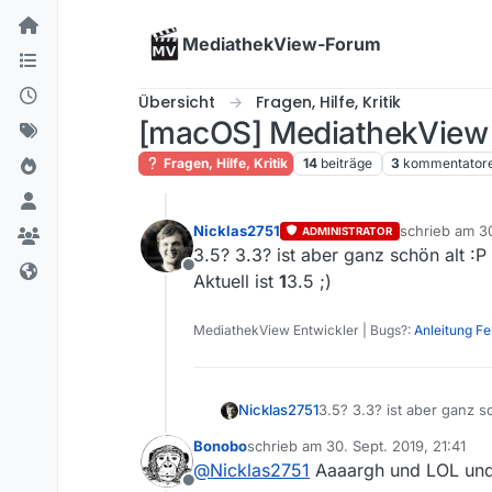
Skip to content
MediathekView-Forum
Übersicht
Fragen, Hilfe, Kritik
[macOS] MediathekView 
Fragen, Hilfe, Kritik
14
beiträge
3
kommentator
Nicklas2751
schrieb am
3
ADMINISTRATOR
zuletzt editie
3.5? 3.3? ist aber ganz schön alt :P
Offline
Aktuell ist
1
3.5 ;)
MediathekView Entwickler | Bugs?:
Anleitung F
Nicklas2751
3.5? 3.3? ist aber ganz sc
Aktuell ist
1
3.5 ;)
Bonobo
schrieb am
30. Sept. 2019, 21:41
zuletzt editiert von
@
Nicklas2751
Aaaargh und LOL und 