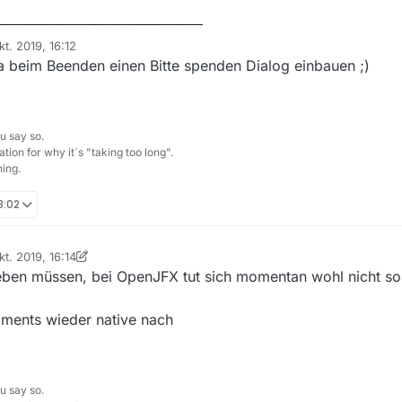
kt. 2019, 16:12
.3.x beta zurückgefallen, lädt gerade im Hintergrund noch Filme herunte
 von
ja beim Beenden einen Bitte spenden Dialog einbauen ;)
 Programmoberfläche nicht mehr ansprechbar ist, darum schieße ich sie
:
ben meist Fragen oder Probleme. Und
gerade die
sollten einen SPENDEN
er Nase haben.
Ihr
dürft
uns daran erinnern!
Zumal wir ja auch noch zusät
u say so.
tion for why it´s "taking too long".
gramm regulär benutzt, wird den »Über Mediathek«-Menüeintrag vermut
ing.
18:02
kt. 2019, 16:14
t von DerReisende77
10. Jan. 2019, 18:14
ben müssen, bei OpenJFX tut sich momentan wohl nicht so v
omments wieder native nach
u say so.