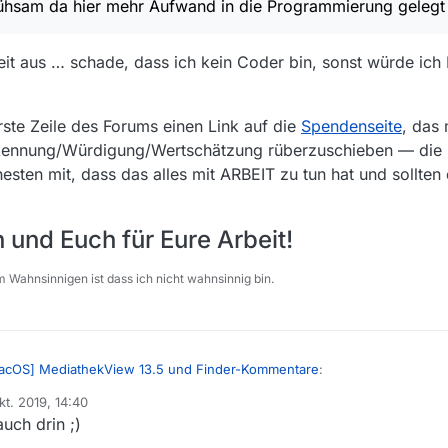
ühsam da hier mehr Aufwand in die Programmierung geleg
beit aus … schade, dass ich kein Coder bin, sonst würde ich
rste Zeile des Forums einen Link auf die
Spendenseite
, das 
erkennung/Würdigung/Wertschätzung rüberzuschieben — die 
sten mit, dass das alles mit ARBEIT zu tun hat und sollten d
 und Euch für Eure Arbeit!
 Wahnsinnigen ist dass ich nicht wahnsinnig bin.
acOS] MediathekView 13.5 und Finder-Kommentare
:
kt. 2019, 14:40
 von
uch drin ;)
her angefangen die macOS spezifischen Funktionen in eine separate n
h mühsam da hier mehr Aufwand in die Programmierung gelegt werden 