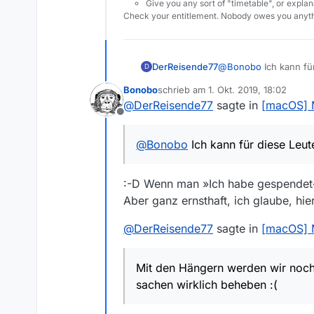
Give you any sort of "timetable", or explana
Check your entitlement. Nobody owes you anyth
DerReisende77
@
Bonobo
Ich kann fü
D
Bonobo
schrieb am
1. Okt. 2019, 18:02
zuletzt editiert von
@
DerReisende77
sagte in
[macOS] 
Offline
@
Bonobo
Ich kann für diese Leut
:-D Wenn man »Ich habe gespendet« 
Aber ganz ernsthaft, ich glaube, h
@
DerReisende77
sagte in
[macOS] 
Mit den Hängern werden wir noch 
sachen wirklich beheben :(