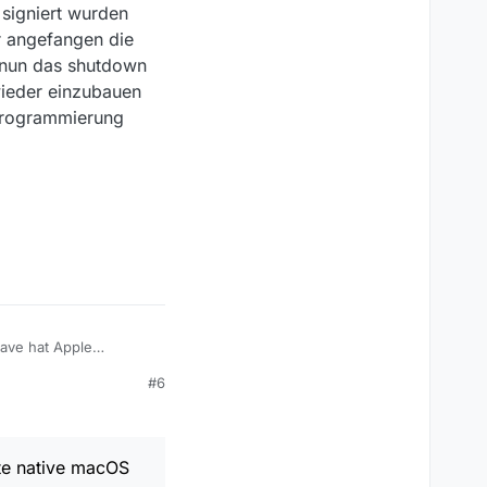
signiert wurden
r angefangen die
 nun das shutdown
 wieder einzubauen
 Programmierung
jave hat Apple
t es bisher so aus das
#6
l signiert wurden
her angefangen die
rd nun das shutdown
on wieder einzubauen so
te native macOS
rogrammierung gelegt