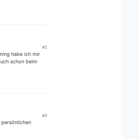
#2
ning habe ich mir
: )
auch schon beim
App

sführen”.
lar_banknote: kostet.
#3
n persönlichen
: )
ewöhnen.
knote: und nochmal
ma eher ab?