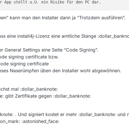
nen” kann man den Installer dann ja “Trotzdem ausführen”.
s eine install4j-Lizenz eine amtliche Stange :dollar_bankno
er General Settings eine Seite “Code Signing”.
de signing certificate bzw.
ode signing certificate
ses Naserümpfen üben den Installer wohl abgewöhnen.
ächst mal :dollar_banknote:
: gibt Zertifikate gegen :dollar_banknote:
nknote: . Und signiert kostet er mehr :dollar_banknote: und
ion_mark: :astonished_face: