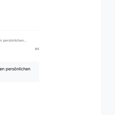
App

sführen”.
lar_banknote: kostet.
en persönlichen
ewöhnen.
knote: und nochmal
#4
ma eher ab?
nen persönlichen