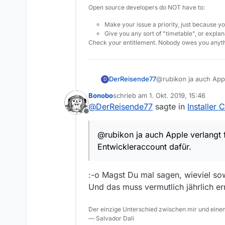
und grüßt mi
Der Comput
Open source developers do NOT have to:
Vom Window
Durch Klick 
Make your issue a priority, just because yo
Alles gut.
Give you any sort of "timetable", or explana
Zum einen ha
Check your entitlement. Nobody owes you anyth
:face_scream
Zum anderen g
Allerdings n
Mit einem Mi
M$ möchte fü
mit einer Dev
und ich befür
Ich fasse z
DerReisende77
@rubikon ja auch Appl
D
könnte
man d
Der Installer
Entwickleraccount daf
Bonobo
schrieb am
1. Okt. 2019, 15:46
Habt Ihr Plä
zuletzt editiert von
@
DerReisende77
sagte in
Installer 
Offline
@rubikon ja auch Apple verlangt f
Entwickleraccount dafür.
:-o Magst Du mal sagen, wieviel so
Und das muss vermutlich jährlich e
Der einzige Unterschied zwischen mir und einem
— Salvador Dalí