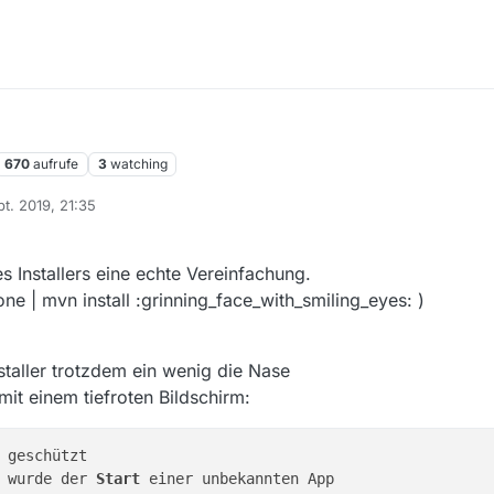
670
aufrufe
3
watching
pt. 2019, 21:35
es Installers eine echte Vereinfachung.
lone | mvn install :grinning_face_with_smiling_eyes: )
taller trotzdem ein wenig die Nase
it einem tiefroten Bildschirm:
 geschützt

 wurde der 
Start
 einer unbekannten App
