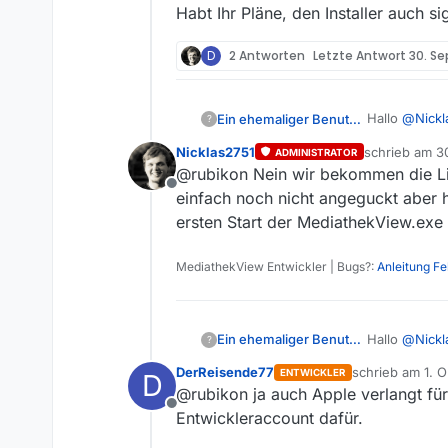
Habt Ihr Pläne, den Installer auch 
D
2 Antworten
Letzte Antwort
30. Se
Hallo
@
Nickl
Ein ehemaliger Benutzer
?
Nicklas2751
schrieb am
3
ADMINISTRATOR
zunächst mal,
zuletzt editie
@rubikon Nein wir bekommen die Liz
(natürlich ni
Offline
Was mir auffäl
einfach noch nicht angeguckt aber
Windos rümpf
ersten Start der MediathekView.exe v
und grüßt mi
Der Comput
Vom Window
MediathekView Entwickler | Bugs?:
Anleitung F
Durch Klick 
Alles gut.
Zum einen ha
:face_scream
Hallo
@
Nickl
Ein ehemaliger Benutzer
?
Zum anderen g
Allerdings n
Mit einem Mi
M$ möchte fü
DerReisende77
schrieb am
1. O
ENTWICKLER
D
zunächst mal,
zuletzt editiert
mit einer Dev
und ich befür
Ich fasse z
@rubikon ja auch Apple verlangt für
(natürlich ni
könnte
man d
Der Installer
Offline
Was mir auffäl
Entwickleraccount dafür.
Habt Ihr Plä
Windos rümpf