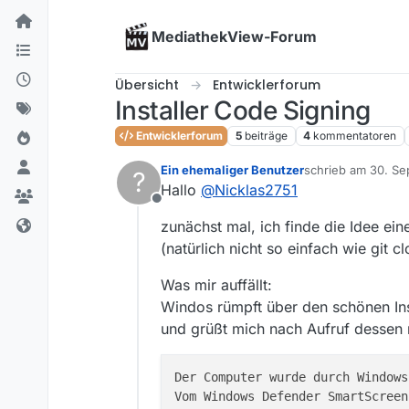
Skip to content
MediathekView-Forum
Übersicht
Entwicklerforum
Installer Code Signing
Entwicklerforum
5
beiträge
4
kommentatoren
Ein ehemaliger Benutzer
schrieb am
30. Se
?
zuletzt editiert von
Hallo
@
Nicklas2751
Offline
zunächst mal, ich finde die Idee ein
(natürlich nicht so einfach wie git c
Was mir auffällt:
Windos rümpft über den schönen Ins
und grüßt mich nach Aufruf dessen m
Der Computer wurde durch Windows
Vom Windows Defender SmartScreen