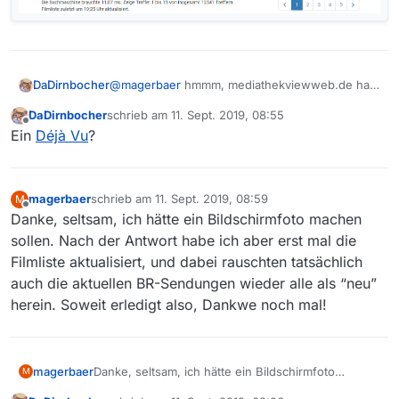
@
magerbaer
hmmm, mediathekviewweb.de hat
DaDirnbocher
aktuelle BR-Sendungen …
DaDirnbocher
schrieb am
11. Sept. 2019, 08:55
zuletzt editiert von
Offline
Ein
Déjà Vu
?
magerbaer
schrieb am
11. Sept. 2019, 08:59
M
zuletzt editiert von
Offline
Danke, seltsam, ich hätte ein Bildschirmfoto machen
sollen. Nach der Antwort habe ich aber erst mal die
Filmliste aktualisiert, und dabei rauschten tatsächlich
auch die aktuellen BR-Sendungen wieder alle als “neu”
herein. Soweit erledigt also, Dankwe noch mal!
magerbaer
Danke, seltsam, ich hätte ein Bildschirmfoto
M
machen sollen. Nach der Antwort habe ich aber