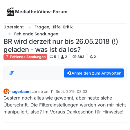
Skip to content
MediathekView-Forum
Übersicht
Fragen, Hilfe, Kritik
Fehlende Sendungen
BR wird derzeit nur bis 26.05.2018 (!)
geladen - was ist da los?
Fehlende Sendungen
5
2
383
2
Anmelden zum Antworten
magerbaer
schrieb am
11. Sept. 2019, 08:33
M
zuletzt editiert von
Offline
Gestern noch alles wie gewohnt, aber heute siehe
Überschrift. Die Filtereinstellungen wurden von mir nicht
manipuliert, also? Im Voraus Dankeschön für Hinweise!