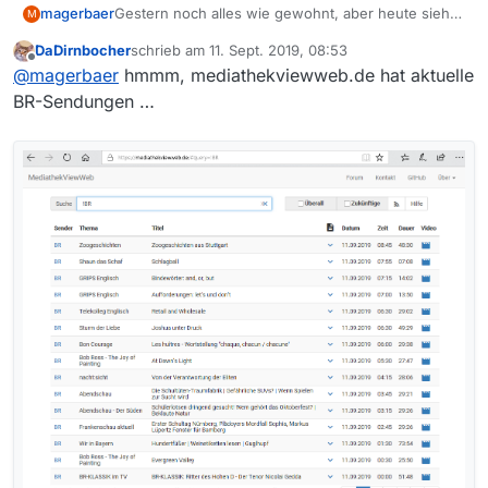
magerbaer
Gestern noch alles wie gewohnt, aber heute siehe
M
Überschrift. Die Filtereinstellungen wurden von mir
DaDirnbocher
schrieb am
11. Sept. 2019, 08:53
nicht manipuliert, also? Im Voraus Dankeschön für
zuletzt editiert von
Offline
@
magerbaer
hmmm, mediathekviewweb.de hat aktuelle
Hinweise!
BR-Sendungen …