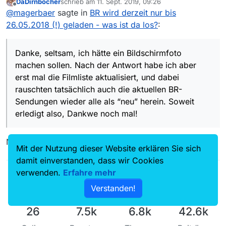
DaDirnbocher
schrieb am
11. Sept. 2019, 09:26
erst mal die Filmliste aktualisiert, und dabei
zuletzt editiert von
Offline
@
magerbaer
sagte in
BR wird derzeit nur bis
rauschten tatsächlich auch die aktuellen BR-
Sendungen wieder alle als “neu” herein. Soweit
26.05.2018 (!) geladen - was ist da los?
:
erledigt also, Dankwe noch mal!
Danke, seltsam, ich hätte ein Bildschirmfoto
machen sollen. Nach der Antwort habe ich aber
erst mal die Filmliste aktualisiert, und dabei
rauschten tatsächlich auch die aktuellen BR-
Sendungen wieder alle als “neu” herein. Soweit
erledigt also, Dankwe noch mal!
Nun, ich denke,
das
gilt immer noch.
Mit der Nutzung dieser Website erklären Sie sich
damit einverstanden, dass wir Cookies
verwenden.
Erfahre mehr
Verstanden!
26
7.5k
6.8k
42.6k