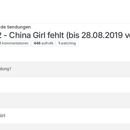
nde Sendungen
2 - China Girl fehlt (bis 28.08.2019 
2
kommentatoren
446
aufrufe
1
watching
irl