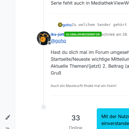
Serie fehlt auch in MediathekView
goho
G
iks-jott
schrieb am
26.
Arte
GLOBALER MODERATOR
zuletzt editiert 
@
goho
Offline
Hast du dich mal im Forum umgese
Top of the Lake - Staffel 2 - Chi
Startseite/Neueste wichtige Mitteilu
Aktuelle Themen/(jetzt) 2. Beitrag (a
Gruß
Alle sechs Folgen
Auch ein Maulwurfn findet mal ein Huhn!
https://www.arte.tv/de/videos/R
Staffel ist nur noch bis zum 28.
Mit der Nutz
33
einverstand
Online