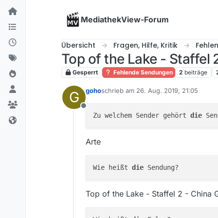
Skip to content
MediathekView-Forum
Übersicht
Fragen, Hilfe, Kritik
Fehle
Top of the Lake - Staffel 
Gesperrt
Fehlende Sendungen
2
beiträge
goho
schrieb am
26. Aug. 2019, 21:05
G
zuletzt editiert von
Offline
Zu welchem Sender gehört 
die
Arte
Wie heißt 
die
Top of the Lake - Staffel 2 - China G