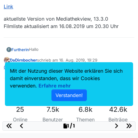
Link
aktuellste Version von Mediathekview, 13.3.0
Filmliste aktualisiert am 16.08.2019 um 20.30 Uhr
Hallo
Furtherin
F
DaDirnbocher
schrieb am
16. Aug. 2019, 19:29
Folgende Sendung fehlt in der Filmliste:
zuletzt editiert von
Offline
@
Furtherin
Doppelt
ist in dem Fall nicht besser.
Mit der Nutzung dieser Website erklären Sie sich
BR, 15.08.2019, 20.15 Uhr
damit einverstanden, dass wir Cookies
“Feste in Bayern - Der Further Drachenstich 2019”
verwenden.
Erfahre mehr
Verstanden!
Link
25
7.5k
6.8k
42.6k
aktuellste Version von Mediathekview, 13.3.0
Filmliste aktualisiert am 16.08.2019 um 20.30 Uhr
Online
Benutzer
Themen
Beiträge
1 / 1