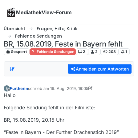
Skip to content
MediathekView-Forum
Übersicht
Fragen, Hilfe, Kritik
Fehlende Sendungen
BR, 15.08.2019, Feste in Bayern fehlt
Gesperrt
Fehlende Sendungen
2
2
208
1
Anmelden zum Antworten
Furtherin
schrieb am
16. Aug. 2019, 19:05
F
zuletzt editiert von Furtherin
Offline
Hallo
Folgende Sendung fehlt in der Filmliste:
BR, 15.08.2019, 20.15 Uhr
“Feste in Bayern - Der Further Drachenstich 2019”