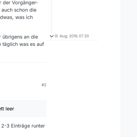
r der Vorgänger-
e auch schon die
ndwas, was ich
13. Aug. 2019, 07:20
 übrigens an die
e täglich was es auf
#2
. Ich kontrolliere
ichts mehr. Nun habe
iche Thema bespricht,
der Vorgänger-Version
rstanden habe,
on die JSON-Datei
tt leer
e mehr geben? Damit
h versuchen könnte oder
brigens an die
ediathek schaue, weil
täglich was es auf den
endungen war das aber
 2-3 Einträge runter