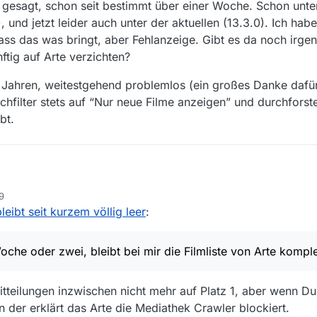
e gesagt, schon seit bestimmt über einer Woche. Schon unte
 und jetzt leider auch unter der aktuellen (13.3.0). Ich hab
ass das was bringt, aber Fehlanzeige. Gibt es da noch irge
tig auf Arte verzichten?
 Jahren, weitestgehend problemlos (ein großes Danke dafür
chfilter stets auf “Nur neue Filme anzeigen” und durchforst
bt.
9
t einer Woche oder zwei, bleibt bei mir die Filmliste von Arte komplett leer
bleibt seit kurzem völlig leer
:
 was es in den Mediatheken gibt. Und bei Arte gibt es da seit kurzem n
 “Arte keine neuen Sendungen seit 23.07” gelesen, der ja wohl das gle
i mir, wie gesagt, schon seit bestimmt über einer Woche. Schon unter 
it meinen Erfahrungen übereinstimmt, glaube ich. Wenn ich es richtig ve
), und jetzt leider auch unter der aktuellen (13.3.0). Ich habe auch sch
 Woche oder zwei, bleibt bei mir die Filmliste von Arte komple
llentlich? Ist das korrekt? Wird es also künftig keine Downloads von Art
s das was bringt, aber Fehlanzeige. Gibt es da noch irgendwas, was ic
chon seit Jahren, weitestgehend problemlos (ein großes Danke dafür ü
ssanteste Sender weg, den ich obendrein so gut wie nie direkt in der M
verzichten?
ich den Suchfilter stets auf “Nur neue Filme anzeigen” und durchforste 
öfter mal hakt und das keinen Spaß macht. Mit den runtergeladenen S
es gibt.
itteilungen inzwischen nicht mehr auf Platz 1, aber wenn Du
n der erklärt das Arte die Mediathek Crawler blockiert.