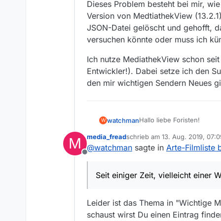
Dieses Problem besteht bei mir, wi
Version von MedtiathekView (13.2.1),
JSON-Datei gelöscht und gehofft, d
versuchen könnte oder muss ich künf
Ich nutze MediathekView schon seit
Entwickler!). Dabei setze ich den Su
den mir wichtigen Sendern Neues gi
Hallo liebe Foristen!
watchman
W
media_fread
schrieb am
13. Aug. 2019, 07:0
M
Seit einiger Zeit, vielleich
zuletzt editiert von
@
watchman
sagte in
Arte-Filmliste 
täglich mit MediathekView
Offline
ich hier schon den Thread
Dieses Problem besteht be
aber zeitlich nicht ganz m
von MedtiathekView (13.2.1
Seit einiger Zeit, vielleicht einer
blockiert Arte das also wi
gelöscht und gehofft, das
Ich nutze MediathekView s
bräche für mich der intere
muss ich künftig auf Arte 
Entwickler!). Dabei setze 
meine Internetverbindung 
mir wichtigen Sendern Neu
Leider ist das Thema in "Wichtige M
meist unproblematisch.
schaust wirst Du einen Eintrag finde