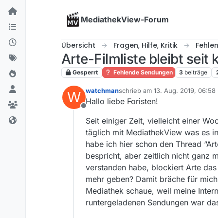
Skip to content
MediathekView-Forum
Übersicht
Fragen, Hilfe, Kritik
Fehle
Arte-Filmliste bleibt seit 
Gesperrt
Fehlende Sendungen
3
beiträge
watchman
schrieb am
13. Aug. 2019, 06:58
W
zuletzt editiert von
Hallo liebe Foristen!
Offline
Seit einiger Zeit, vielleicht einer Wo
täglich mit MediathekView was es in
habe ich hier schon den Thread “Ar
bespricht, aber zeitlich nicht ganz 
verstanden habe, blockiert Arte das 
mehr geben? Damit bräche für mich d
Mediathek schaue, weil meine Inter
runtergeladenen Sendungen war das