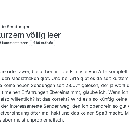
nde Sendungen
kurzem völlig leer
2
kommentatoren
689
aufrufe
che oder zwei, bleibt bei mir die Filmliste von Arte komplett l
 den Mediatheken gibt. Und bei Arte gibt es da seit kurzem
te keine neuen Sendungen seit 23.07” gelesen, der ja wohl
mit meinen Erfahrungen übereinstimmt, glaube ich. Wenn ich 
also willentlich? Ist das korrekt? Wird es also künftig kei
er interessanteste Sender weg, den ich obendrein so gut wi
netverbindung öfter mal hakt und das keinen Spaß macht. M
 aber meist unproblematisch.