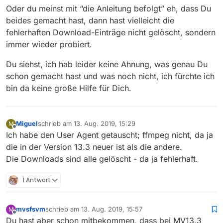
Oder du meinst mit “die Anleitung befolgt” eh, dass Du
beides gemacht hast, dann hast vielleicht die
fehlerhaften Download-Einträge nicht gelöscht, sondern
immer wieder probiert.
Du siehst, ich hab leider keine Ahnung, was genau Du
schon gemacht hast und was noch nicht, ich fürchte ich
bin da keine große Hilfe für Dich.
Miguel
schrieb am
13. Aug. 2019, 15:29
M
zuletzt editiert von
Offline
Ich habe den User Agent getauscht; ffmpeg nicht, da ja
die in der Version 13.3 neuer ist als die andere.
Die Downloads sind alle gelöscht - da ja fehlerhaft.
1 Antwort
mvsfsvm
schrieb am
13. Aug. 2019, 15:57
M
zuletzt editiert von
Offline
Du hast aber schon mitbekommen, dass bei MV13.3