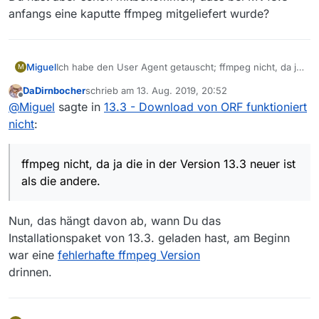
anfangs eine kaputte ffmpeg mitgeliefert wurde?
Miguel
Ich habe den User Agent getauscht; ffmpeg nicht, da ja
M
die in der Version 13.3 neuer ist als die andere.
DaDirnbocher
schrieb am
13. Aug. 2019, 20:52
Die Downloads sind alle gelöscht - da ja fehlerhaft.
zuletzt editiert von
Offline
@
Miguel
sagte in
13.3 - Download von ORF funktioniert
nicht
:
ffmpeg nicht, da ja die in der Version 13.3 neuer ist
als die andere.
Nun, das hängt davon ab, wann Du das
Installationspaket von 13.3. geladen hast, am Beginn
war eine
fehlerhafte ffmpeg Version
drinnen.