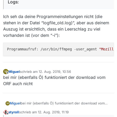
mediathekview.txt
  libavcodec     58. 35.100 / 58. 35.100

Logs:
  libavformat    58. 20.100 / 58. 20.100

  libavdevice    58.  5.100 / 58.  5.100

Ich seh da deine Programmeinstellungen nicht (die
  libavfilter     7. 40.101 /  7. 40.101

  libavresample   4.  0.  0 /  4.  0.  0

stehen in der Datei “logfile_old.log)”, aber aus deinem
  libswscale      5.  3.100 /  5.  3.100

Auszug ist ersichtlich, dass ein Leerschlag zu viel
  libswresample   3.  3.100 /  3.  3.100

vorhanden ist (vor dem “-i”):
  libpostproc    55.  3.100 / 55.  3.100

Hyper fast Audio and Video encoder

usage: ffmpeg [options] [[infile options] -i in
Programmaufruf: /usr/bin/ffmpeg -user_agent 
"Mozilla
Miguel
schrieb am
12. Aug. 2019, 10:56
M
zuletzt editiert von
Offline
bei mir (ebenfalls Ö) funktioniert der download vom
ORF auch nicht
Miguel
bei mir (ebenfalls Ö) funktioniert der download vom
M
ORF auch nicht
styroll
schrieb am
12. Aug. 2019, 11:19
zuletzt editiert von
Offline