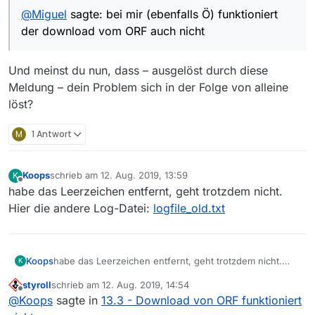
@
Miguel
sagte: bei mir (ebenfalls Ö) funktioniert
der download vom ORF auch nicht
Und meinst du nun, dass – ausgelöst durch diese
Meldung – dein Problem sich in der Folge von alleine
löst?
M
1 Antwort
Koops
schrieb am
12. Aug. 2019, 13:59
K
zuletzt editiert von
Offline
habe das Leerzeichen entfernt, geht trotzdem nicht.
Hier die andere Log-Datei:
logfile_old.txt
Koops
habe das Leerzeichen entfernt, geht trotzdem nicht.
K
Hier die andere Log-Datei:
logfile_old.txt
styroll
schrieb am
12. Aug. 2019, 14:54
zuletzt editiert von
Offline
@
Koops
sagte in
13.3 - Download von ORF funktioniert