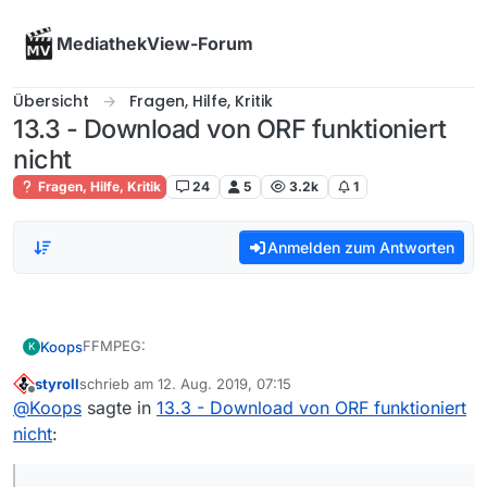
Skip to content
MediathekView-Forum
Übersicht
Fragen, Hilfe, Kritik
13.3 - Download von ORF funktioniert
nicht
Fragen, Hilfe, Kritik
24
5
3.2k
1
Anmelden zum Antworten
FFMPEG:
Koops
K
styroll
schrieb am
12. Aug. 2019, 07:15
harald@harald-ThinkPad-T560:~/Downloads$ /usr/b
zuletzt editiert von
Offline
@
Koops
sagte in
13.3 - Download von ORF funktioniert
ffmpeg version 4.1.4-0york3~18.04 Copyright (c)
User Agent auf Mozilla gestellt (wie in der Anleitung
  built with gcc 7 (Ubuntu 7.4.0-1ubuntu1~18.04
nicht
:
beschrieben)
  configuration: --prefix=/usr --extra-version
Logs:
  libavutil      56. 22.100 / 56. 22.100
