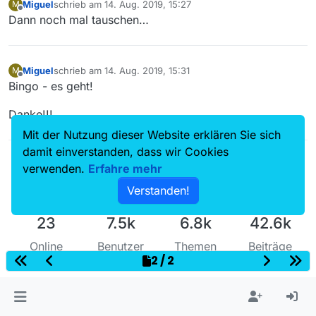
Miguel
schrieb am
14. Aug. 2019, 15:27
M
zuletzt editiert von
Offline
Dann noch mal tauschen…
Miguel
schrieb am
14. Aug. 2019, 15:31
M
zuletzt editiert von
Offline
Bingo - es geht!
Danke!!!
Mit der Nutzung dieser Website erklären Sie sich
damit einverstanden, dass wir Cookies
verwenden.
Erfahre mehr
Verstanden!
23
7.5k
6.8k
42.6k
Online
Benutzer
Themen
Beiträge
2 / 2