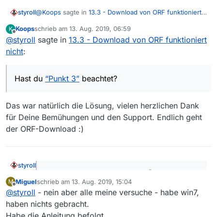
@
Koops
sagte in
13.3 - Download von ORF funktioniert
styroll
nicht
:
Koops
schrieb am
13. Aug. 2019, 06:59
K
zuletzt editiert von
Offline
@
styroll
sagte in
geht trotzdem nicht.
13.3 - Download von ORF funktioniert
nicht
:
Hast du
“Punkt 3”
beachtet?
Hast du
“Punkt 3”
beachtet?
Ansonsten starte den DL mal auf der Kommandozeile
(kopieren und einfügen):
Das war natürlich die Lösung, vielen herzlichen Dank
für Deine Bemühungen und den Support. Endlich geht
Wie du siehst, gibt’s da keine Sonderzeichen und
Leerzeichen im Pfad.
der ORF-Download :)
Und teste v.a. mal auch, ob das Abspielen mit VLC
funktioniert (das Abspielen-Set hast du nicht
angepasst).
styroll
@
Miguel
sagte: bei mir (ebenfalls Ö) funktioniert
Miguel
schrieb am
13. Aug. 2019, 15:04
M
der download vom ORF auch nicht
zuletzt editiert von
Offline
Und meinst du nun, dass – ausgelöst durch diese
@
styroll
- nein aber alle meine versuche - habe win7,
Meldung – dein Problem sich in der Folge von alleine
haben nichts gebracht.
löst?
Habe die Anleitung befolgt…