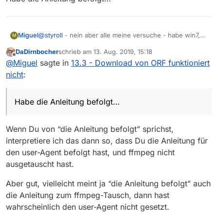
Miguel
@
styroll
- nein aber alle meine versuche - habe win7,
M
haben nichts gebracht.
DaDirnbocher
schrieb am
13. Aug. 2019, 15:18
Habe die Anleitung befolgt…
zuletzt editiert von
Offline
@
Miguel
sagte in
13.3 - Download von ORF funktioniert
nicht
:
Habe die Anleitung befolgt…
Wenn Du von “die Anleitung befolgt” sprichst,
interpretiere ich das dann so, dass Du die Anleitung für
den user-Agent befolgt hast, und ffmpeg nicht
ausgetauscht hast.
Aber gut, vielleicht meint ja “die Anleitung befolgt” auch
die Anleitung zum ffmpeg-Tausch, dann hast
wahrscheinlich den user-Agent nicht gesetzt.