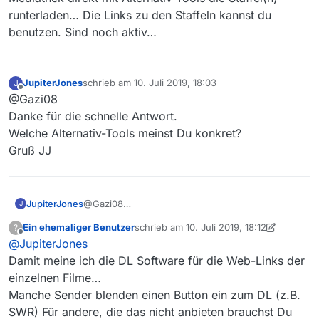
017708/borgen/RC-017705/staffel-1/
runterladen… Die Links zu den Staffeln kannst du
https://www.arte.tv/de/videos/RC-
Welches Betriebssystem wird verwendet?
benutzen. Sind noch aktiv…
017708/borgen/RC-017706/staffel-2/
Windows 10, 1803
https://www.arte.tv/de/videos/RC-
Welche Mediathekview-Version wird verwendet?
017708/borgen/RC-017707/staffel-3/
13.2.1
Welche Java-Version & -Typ ist im Einsatz?:
JupiterJones
schrieb am
10. Juli 2019, 18:03
J
Build 1.8.0_211-b12
zuletzt editiert von
Offline
@Gazi08
Über den Web-Client ist die Reihe auch nicht zu
Danke für die schnelle Antwort.
finden.
Gibt es da derzeit ein größeres Problem mit Arte?
Welche Alternativ-Tools meinst Du konkret?
Gruß JJ
Gruß JJ
JupiterJones
@Gazi08
J
Danke für die schnelle Antwort.
Ein ehemaliger Benutzer
schrieb am
10. Juli 2019, 18:12
?
Welche Alternativ-Tools meinst Du konkret?
zuletzt editiert von Ein ehemaliger Benut
Offline
@
JupiterJones
Gruß JJ
Damit meine ich die DL Software für die Web-Links der
einzelnen Filme…
Manche Sender blenden einen Button ein zum DL (z.B.
SWR) Für andere, die das nicht anbieten brauchst Du