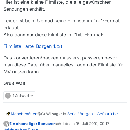
Hier ist eine kleine Filmliste, die alle gewünschten
Sendungen enthält.
Leider ist beim Upload keine Filmliste im “xz”-Format
erlaubt.
Also dann nur diese Filmliste im “txt” -Format:
Filmliste__arte_Borgen_1.txt
Das konvertieren/packen muss erst passieren bevor
man diese Datei über manuelles Laden der Filmliste für
MV nutzen kann.
Gruß Walt
?
1 Antwort
@CoWi sagte in
Serie "Borgen - Gefährliche
MenchenSued
Seilschaften" (Arte) fehlt
:
Ein ehemaliger Benutzer
schrieb am
15. Juli 2019, 09:17
?
zuletzt editiert von
Offline
wie komme ich denn an die links?