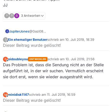
JJ
?
?
B
3 Antworten
JupiterJones
@Gazi08
J
Ich hab mal JDownloader2 ausprobiert, klappt
Ein ehemaliger Benutzer
schrieb am
10. Juli 2019, 18:39
?
super! Nach dem Einfügen des Links werden alle
zuletzt editiert von
Offline
Dieser Beitrag wurde gelöscht!
Auflösungen und Sprachversionen angezeigt und
lassen sich direkt als MP4 runterladen. Perfekt.
Vielen Dank für Deinen Tipp!!!
pidoubleyou
schrieb am
10. Juli 2019, 21:56
P
JJ
ENTWICKLER
zuletzt editiert von
Offline
Das Problem ist, dass die Sendung nicht an der Stelle
aufgeführt ist, in der wir suchen. Vermutlich erscheint
sie dort erst, wenn sie wieder ausgestrahlt wird.
minidisk1147
schrieb am
11. Juli 2019, 16:59
M
zuletzt editiert von
Offline
Dieser Beitrag wurde gelöscht!