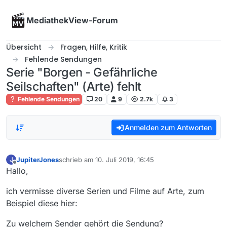
Skip to content
MediathekView-Forum
Übersicht
Fragen, Hilfe, Kritik
Fehlende Sendungen
Serie "Borgen - Gefährliche
Seilschaften" (Arte) fehlt
Fehlende Sendungen
20
9
2.7k
3
Anmelden zum Antworten
JupiterJones
schrieb am
10. Juli 2019, 16:45
J
zuletzt editiert von
Offline
Hallo,
ich vermisse diverse Serien und Filme auf Arte, zum
Beispiel diese hier:
Zu welchem Sender gehört die Sendung?