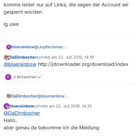
Vielen Dank für Deinen Tipp!!!
komme leider nur auf LInks, die sagen der Account sei
JJ
gesperrt worden.
lg uwe
@
JupiterJones
bluerainbow
B
Wo konntest Du den JDownloader herunterladen?
DaDirnbocher
schrieb am
22. Juli 2019, 14:19
Ich komme leider nur auf LInks, die sagen der
lg uwe
zuletzt editiert von
Offline
@
bluerainbow
http://jdownloader.org/download/index
Account sei gesperrt worden.
B
2 Antworten
DaDirnbocher
@
bluerainbow
http://jdownloader.org/download/index
bluerainbow
schrieb am
22. Juli 2019, 14:35
B
zuletzt editiert von
Offline
@
DaDirnbocher
Hallo,
aber genau da bekomme ich die Meldung: