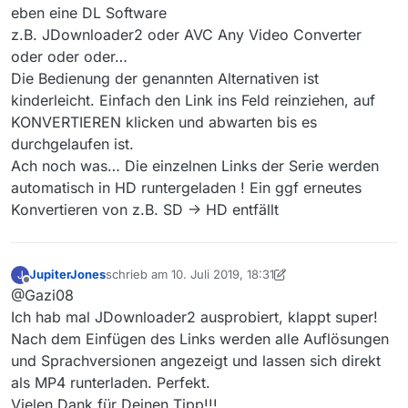
eben eine DL Software
z.B. JDownloader2 oder AVC Any Video Converter
oder oder oder…
Die Bedienung der genannten Alternativen ist
kinderleicht. Einfach den Link ins Feld reinziehen, auf
KONVERTIEREN klicken und abwarten bis es
durchgelaufen ist.
Ach noch was… Die einzelnen Links der Serie werden
automatisch in HD runtergeladen ! Ein ggf erneutes
Konvertieren von z.B. SD -> HD entfällt
JupiterJones
schrieb am
10. Juli 2019, 18:31
J
zuletzt editiert von JupiterJones
7. Okt. 2019, 20:31
Offline
@Gazi08
Ich hab mal JDownloader2 ausprobiert, klappt super!
Nach dem Einfügen des Links werden alle Auflösungen
und Sprachversionen angezeigt und lassen sich direkt
als MP4 runterladen. Perfekt.
Vielen Dank für Deinen Tipp!!!