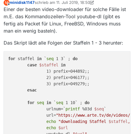
minidisk1147
schrieb am
11. Juli 2019, 18:50
M
zuletzt editiert von minidisk1147
Offline
Einer der besten video-downloader für solche Fälle ist
m.E. das Kommandozeilen-Tool youtube-dl (gibt es
fertig als Packet für Linux, FreeBSD, Windows muss
man ein wenig basteln).
Das Skript lädt alle Folgen der Staffeln 1 - 3 herunter:
for
 staffel 
in
 `
seq
 1 3` ; 
do
case
$staffel
in
                1) prefix=044892;;

                2) prefix=046177;;

                3) prefix=049279;;

esac
for
seq
in
 `
seq
 1 10` ; 
do
                urlnum=`
printf
 %03d 
$seq
`

                url=
"https://www.arte.tv/de/videos/
$
echo
"downloading Staffel 
$staffel
, 
echo
$url
                youtube-dl 
"
$url
"