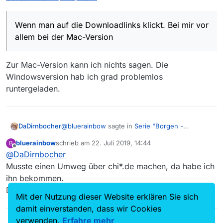
Wenn man auf die Downloadlinks klickt. Bei mir vor
allem bei der Mac-Version
Zur Mac-Version kann ich nichts sagen. Die
Windowsversion hab ich grad problemlos
runtergeladen.
@
bluerainbow
sagte in
Serie "Borgen -
DaDirnbocher
Gefährliche Seilschaften" (Arte) fehlt
:
bluerainbow
schrieb am
22. Juli 2019, 14:44
B
zuletzt editiert von
Offline
@
DaDirnbocher
Wenn man auf die Downloadlinks klickt. Bei
mir vor allem bei der Mac-Version
Musste einen Umweg über chi*.de machen, da habe ich
Zur Mac-Version kann ich nichts sagen. Die
ihn bekommen.
Windowsversion hab ich grad problemlos
Danke!
runtergeladen.
Mit der Nutzung dieser Website erklären Sie sich
damit einverstanden, dass wir Cookies
verwenden.
Erfahre mehr