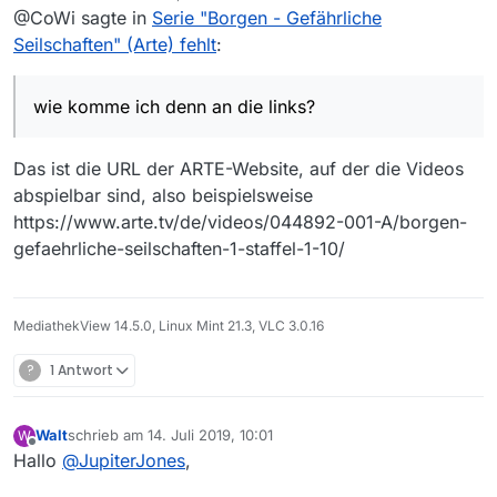
zuletzt editiert von MenchenSued
@CoWi sagte in
Serie "Borgen - Gefährliche
CoWi
Seilschaften" (Arte) fehlt
:
wie komme ich denn an die links?
Das ist die URL der ARTE-Website, auf der die Videos
abspielbar sind, also beispielsweise
https://www.arte.tv/de/videos/044892-001-A/borgen-
gefaehrliche-seilschaften-1-staffel-1-10/
MediathekView 14.5.0, Linux Mint 21.3, VLC 3.0.16
?
1 Antwort
Walt
schrieb am
14. Juli 2019, 10:01
W
zuletzt editiert von
Offline
Hallo
@
JupiterJones
,