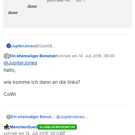
done
done
JupiterJones
@Gazi08
J
Ich hab mal JDownloader2 ausprobiert, klappt
Ein ehemaliger Benutzer
schrieb am
14. Juli 2019, 09:00
?
super! Nach dem Einfügen des Links werden alle
zuletzt editiert von
Offline
@
JupiterJones
Auflösungen und Sprachversionen angezeigt und
lassen sich direkt als MP4 runterladen. Perfekt.
hallo,
Vielen Dank für Deinen Tipp!!!
JJ
wie komme ich denn an die links?
CoWi
@
JupiterJones
Ein ehemaliger Benutzer
?
hallo,
MenchenSued
GLOBALER MODERATOR
wie komme ich denn an die links?
Offline
schrieb am
14. Juli 2019, 09:03