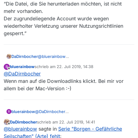
“Die Datei, die Sie herunterladen möchten, ist nicht
mehr vorhanden.
Der zugrundeliegende Account wurde wegen
wiederholter Verletzung unserer Nutzungsrichtlinien
gesperrt.”
DaDirnbocher
@
bluerainbow
http://jdownloader.org/download/index
bluerainbow
schrieb am
22. Juli 2019, 14:38
B
zuletzt editiert von
Offline
@
DaDirnbocher
Wenn man auf die Downloadlinks klickt. Bei mir vor
allem bei der Mac-Version :-)
bluerainbow
@
DaDirnbocher
B
Wenn man auf die Downloadlinks klickt. Bei mir
DaDirnbocher
schrieb am
22. Juli 2019, 14:41
vor allem bei der Mac-Version :-)
zuletzt editiert von
Offline
@
bluerainbow
sagte in
Serie "Borgen - Gefährliche
Seilschaften" (Arte) fehlt
: