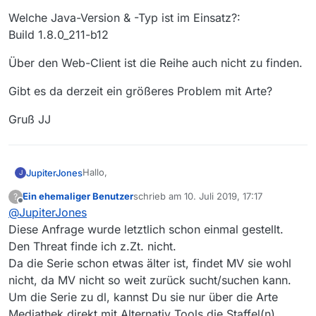
Welche Java-Version & -Typ ist im Einsatz?:
Build 1.8.0_211-b12
Über den Web-Client ist die Reihe auch nicht zu finden.
Gibt es da derzeit ein größeres Problem mit Arte?
Gruß JJ
Hallo,
JupiterJones
J
Ein ehemaliger Benutzer
schrieb am
10. Juli 2019, 17:17
?
ich vermisse diverse Serien und Filme auf Arte,
zuletzt editiert von
Offline
@
JupiterJones
zum Beispiel diese hier:
Zu welchem Sender gehört die Sendung?
Diese Anfrage wurde letztlich schon einmal gestellt.
ARTE
Den Threat finde ich z.Zt. nicht.
Wie heißt die Sendung?
Da die Serie schon etwas älter ist, findet MV sie wohl
Borgen - Gefährliche Seilschaften (Staffeln 1-3)
nicht, da MV nicht so weit zurück sucht/suchen kann.
Link zu der Sendung in der Mediathek des
Senders
Um die Serie zu dl, kannst Du sie nur über die Arte
https://www.arte.tv/de/videos/RC-
Alle dort gelisteten Videos fehlen (insgesamt 30)
Mediathek direkt mit Alternativ Tools die Staffel(n)