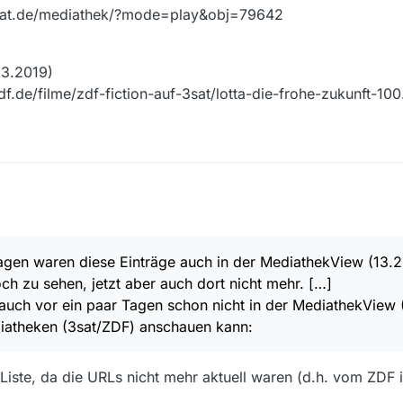
3sat.de/mediathek/?mode=play&obj=79642
.3.2019)
.de/filme/zdf-fiction-auf-3sat/lotta-die-frohe-zukunft-100
9 wieder ältere Folgen von Lotta & …, die dort auch abgespielt werden k
diese Einträge auch in der MediathekView (13.2.1; Windows 10 64Bit) 
 dort nicht mehr.
.3.2019)
Tagen waren diese Einträge auch in der MediathekView (13.
nsgesamt 8 Folgen)
www.3sat.de/mediathek/?mode=play&obj=79642
 zu sehen, jetzt aber auch dort nicht mehr. […]
er auch vor ein paar Tagen schon nicht in der MediathekView (Error 40
om 23.3.2019)
t/ZDF) anschauen kann:
.zdf.de/filme/zdf-fiction-auf-3sat/lotta-die-frohe-zukunft-100.html
auch vor ein paar Tagen schon nicht in der MediathekView 
iatheken (3sat/ZDF) anschauen kann:
iste, da die URLs nicht mehr aktuell waren (d.h. vom ZDF 