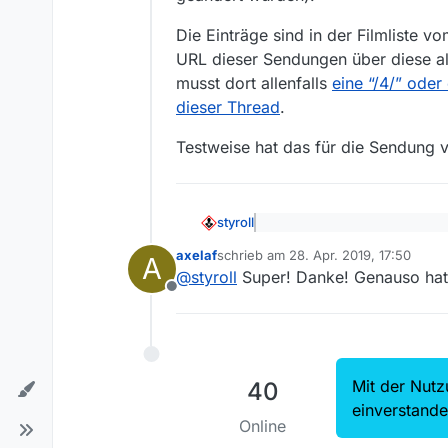
Die Einträge sind in der Filmliste 
URL dieser Sendungen über diese alte
musst dort allenfalls
eine “/4/” oder 
dieser Thread
.
Testweise hat das für die Sendung vo
styroll
@
axelaf
sagte: Bis vor ein 
axelaf
schrieb am
28. Apr. 2019, 17:50
MediathekViewWeb noch zu s
A
zuletzt editiert von
Die Einträge verschwanden aus 
@
styroll
Super! Danke! Genauso hat e
Der Download funktionierte 
wurden).
die Filme in den Mediathek
Offline
Die Einträge sind in der Filml
Sendungen über diese alte Liste
eine “/4/” oder eine “/5/” gese
Testweise hat das für die Sendu
Mit der Nutz
40
einverstand
Online