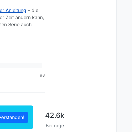
er Anleitung
– die
er Zeit ändern kann,
chen Serie auch
dows 10 64Bit) und
#3
Zwischenzeit geändert
 404), obwohl man
tung
– die URL dieser
, musst dort allenfalls
ad
.
42.6k
Verstanden!
Beiträge