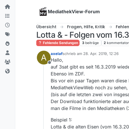
Skip to content
MediathekView-Forum
Übersicht
Fragen, Hilfe, Kritik
Fehle
Lotta & - Folgen vom 16.
Fehlende Sendungen
3
beiträge
2
kommentato
axelaf
schrieb am
28. Apr. 2019, 12:26
A
zuletzt editiert von
Hallo,
Offline
auf 3sat gibt es seit 16.3.2019 wie
Ebenso im ZDF.
Bis vor ein paar Tagen waren diese
MediathekViewWeb noch zu sehen, je
(bis auf die letzten zwei von insges
Der Download funktionierte aber au
man die Filme in den Mediatheken 
Beispiel 1:
Lotta & die alten Eisen (vom 16.3.2