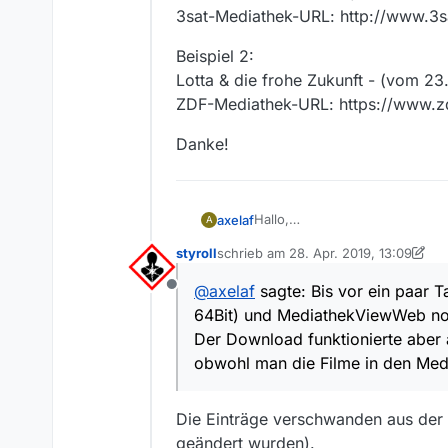
3sat-Mediathek-URL: http://www.
Beispiel 2:
Lotta & die frohe Zukunft - (vom 23
ZDF-Mediathek-URL: https://www.zdf
Danke!
Hallo,
axelaf
A
auf 3sat gibt es seit 16.3.201
styroll
schrieb am
28. Apr. 2019, 13:09
Bis vor ein paar Tagen waren 
Beispiel 1:
zuletzt editiert von styroll
noch zu sehen, jetzt aber auch
Lotta & die alten Eisen (vom 16
@
axelaf
sagte: Bis vor ein paar 
Offline
(bis auf die letzten zwei von i
3sat-Mediathek-URL: http://
Beispiel 2:
64Bit) und MediathekViewWeb noch
Der Download funktionierte ab
Lotta & die frohe Zukunft - (v
Filme in den Mediatheken (3sa
ZDF-Mediathek-URL: https://www
Danke!
Der Download funktionierte aber 
obwohl man die Filme in den Med
Die Einträge verschwanden aus der L
geändert wurden).