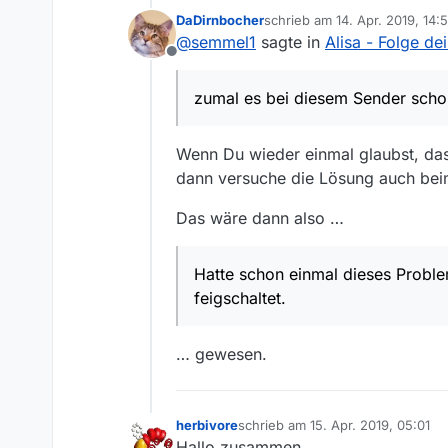
Hier ging es nicht um Gedul
DaDirnbocher
schrieb am
14. Apr. 2019, 14:
Kapitel 130 nicht. Dies hat 
zuletzt editiert von
@
semmel1
sagte in
Alisa - Folge de
ähnliches Problem gab.
Offline
zumal es bei diesem Sender scho
Wenn Du wieder einmal glaubst, das
dann versuche die Lösung auch bei
Das wäre dann also …
Hatte schon einmal dieses Proble
feigschaltet.
… gewesen.
herbivore
schrieb am
15. Apr. 2019, 05:01
zuletzt editiert von
Hallo zusammen,