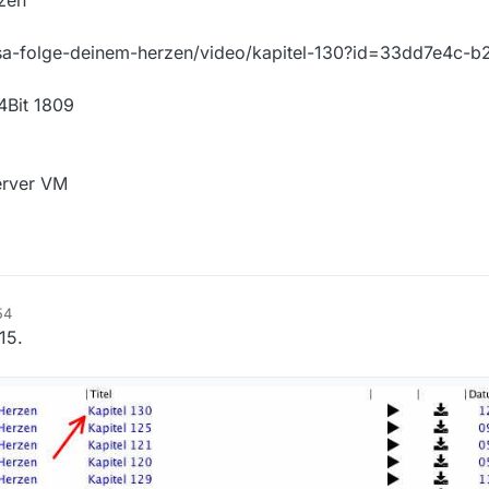
zen
alisa-folge-deinem-herzen/video/kapitel-130?id=33dd7e4c-
4Bit 1809
erver VM
54
15.