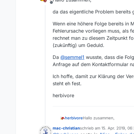
Offline
da das eigentliche Problem bereits 
Wenn eine höhere Folge bereits in M
Fehlerursache vorliegen muss, als 
rechnet man zu diesem Zeitpunkt fol
(zukünftig) um Geduld.
Da
@
semmel1
wusste, dass die Folg
Anfrage auf dem Kontaktformular nat
Ich hoffe, damit zur Klärung der Ve
steht eh fest.
herbivore
Hallo zusammen,
herbivore
mac-christian
schrieb am
15. Apr. 2019, 06
da das eigentliche Problem 
zuletzt editiert von