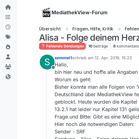
Skip to content
MediathekView-Forum
Übersicht
Fragen, Hilfe, Kritik
Fehle
Alisa - Folge deinem Herz
Fehlende Sendungen
10
beiträge
6
kommentato
semmel1
schrieb am
12. Apr. 2019, 15:23
S
zuletzt editiert von
Hallo,
Offline
bin hier neu und hoffe alle Angaben 
Worum es geht:
Bisher konnte man alle Folgen von “
Deutschland über MediathekView her
geblockt. Heute wurden die Kapitel
13.2.1 hat leider nur Kapitel 131 gelis
Frage und Bitte: Gibt es eine Mögli
Hier noch die notwendigen Daten:
Sender - SRF