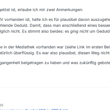
gelöst ist, erlaube ich mir zwei Anmerkungen:
V vorhanden ist, halte ich es für plausibel davon auszugeh
fehlende Geduld. Damit, dass man anschließend eines besser
glich nicht. Es stimmt also beides: es
ging nicht
um Geduld
e in der Mediathek vorhanden war (siehe Link im ersten Bei
ürlich überflüssig. Es war also plausibel, diesen Weg nich
rgangenheit beigetragen zu haben und was zukünftig gebote
:35
bereits gelöst ist, erlaube ich mir zwei Anmerkungen: