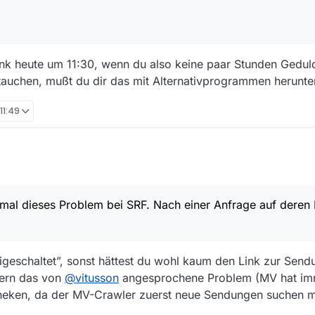
ink heute um 11:30, wenn du also keine paar Stunden Gedul
ftauchen, mußt du dir das mit Alternativprogrammen herunte
 11:49
roblem bei SRF. Nach einer Anfrage auf deren Kontaktformular wurde es 
mal dieses Problem bei SRF. Nach einer Anfrage auf deren
igeschaltet”, sonst hättest du wohl kaum den Link zur Send
dern das von
@
vitusson
angesprochene Problem (MV hat im
heken, da der MV-Crawler zuerst neue Sendungen suchen m