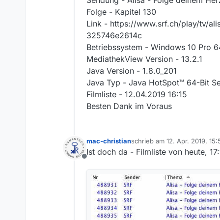
Sendung - Alisa - Folge deinem Her
Folge - Kapitel 130
Link - https://www.srf.ch/play/tv/
325746e2614c
Betriebssystem - Windows 10 Pro 6
MediathekView Version - 13.2.1
Java Version - 1.8.0_201
Java Typ - Java HotSpot™ 64-Bit S
Filmliste - 12.04.2019 16:15
Besten Dank im Voraus
mac-christian
schrieb am
12. Apr. 2019, 15:
zuletzt editiert von
Ist doch da - Filmliste von heute, 17:
Offline