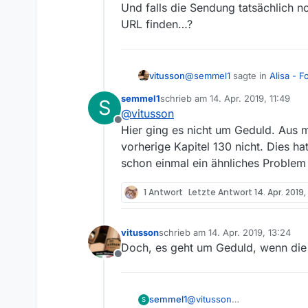
Und falls die Sendung tatsächlich n
URL finden…?
@
semmel1
sagte in
Alisa - F
vitusson
semmel1
schrieb am
14. Apr. 2019, 11:49
S
zuletzt editiert von
@
vitusson
Jetzt ja,
Offline
vorher stundenlang nicht.
Hier ging es nicht um Geduld. Aus 
Die Ausstrahlung war laut d
vorherige Kapitel 130 nicht. Dies ha
neue Sendungen in der Liste
schon einmal ein ähnliches Problem
1 Antwort
Letzte Antwort
14. Apr. 2019,
vitusson
schrieb am
14. Apr. 2019, 13:24
zuletzt editiert von
Doch, es geht um Geduld, wenn die S
Offline
semmel1
@
vitusson
S