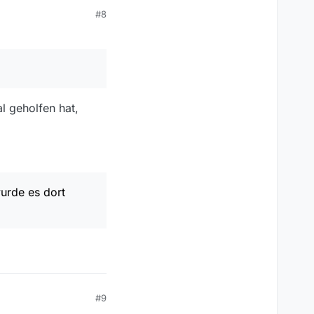
und das vorherige
#8
ender schon einmal ein
l geholfen hat,
urde es dort
#9