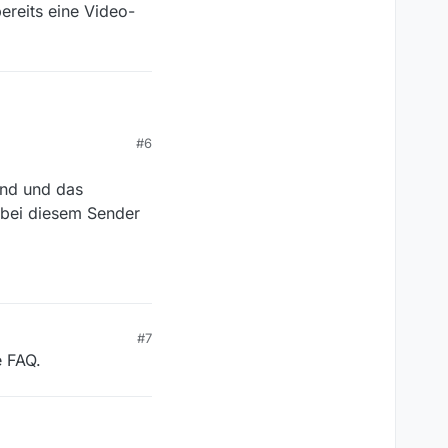
ereits eine Video-
#6
and und das
bringen kannst bis
s bei diesem Sender
#7
e FAQ.