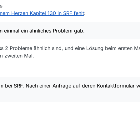
d. Aus meinem Text geht hervor, dass Kapitel 131 zur Verfügung stand 
59
mich als Laien wohl verständlicherweise irrietiert zumal es bei diesem S
inem Herzen Kapitel 130 in SRF fehlt
:
n einmal ein ähnliches Problem gab.
s 2 Probleme ähnlich sind, und eine Lösung beim ersten Ma
m zweiten Mal.
m bei SRF. Nach einer Anfrage auf deren Kontaktformular w