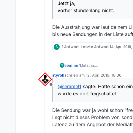
Jetzt ja,
vorher stundenlang nicht.
Die Ausstrahlung war laut deinem L
bis neue Sendungen in der Liste au
S
1 Antwort
Letzte Antwort
14. Apr. 2019,
semmel1
Jetzt ja,
S
vorher stundenlang nicht.
styroll
schrieb am
12. Apr. 2019, 18:36
Hatte schon einmal dieses P
zuletzt editiert von
Danke
@
semmel1
sagte: Hatte schon ein
Offline
wurde es dort feigschaltet.
Die Sendung war ja wohl schon “fre
liegt nicht dieses Problem vor, son
Latenz zu dem Angebot der Mediat