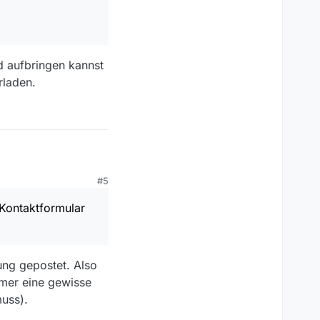
d aufbringen kannst
rladen.
#5
dort feigschaltet.
 Kontaktformular
ung gepostet. Also
mer eine gewisse
uss).