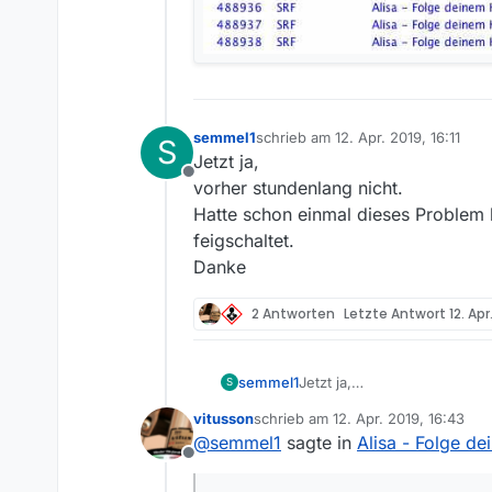
semmel1
schrieb am
12. Apr. 2019, 16:11
S
zuletzt editiert von
Jetzt ja,
Offline
vorher stundenlang nicht.
Hatte schon einmal dieses Problem 
feigschaltet.
Danke
2 Antworten
Letzte Antwort
12. Apr
semmel1
Jetzt ja,
S
vorher stundenlang nicht.
vitusson
schrieb am
12. Apr. 2019, 16:43
Hatte schon einmal dieses P
zuletzt editiert von
@
semmel1
sagte in
Alisa - Folge de
Danke
Offline