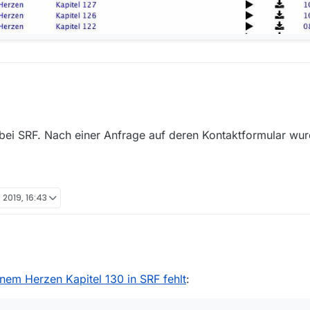
bei SRF. Nach einer Anfrage auf deren Kontaktformular wur
. 2019, 16:43
roblem bei SRF. Nach einer Anfrage auf deren Kontaktformular wurde es 
inem Herzen Kapitel 130 in SRF fehlt
: