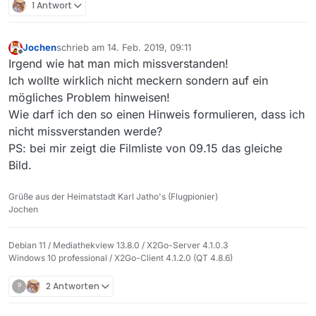
1 Antwort
habe: es liegt an Deinen Einstellungen (Filtern
nach “nur neue”)
Jochen
schrieb am
14. Feb. 2019, 09:11
zuletzt editiert von
Offline
Irgend wie hat man mich missverstanden!
Ich wollte wirklich nicht meckern sondern auf ein
mögliches Problem hinweisen!
Wie darf ich den so einen Hinweis formulieren, dass ich
nicht missverstanden werde?
PS: bei mir zeigt die Filmliste von 09.15 das gleiche
Bild.
Grüße aus der Heimatstadt Karl Jatho's (Flugpionier)
Jochen
Debian 11 / Mediathekview 13.8.0 / X2Go-Server 4.1.0.3
Windows 10 professional / X2Go-Client 4.1.2.0 (QT 4.8.6)
?
2 Antworten