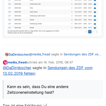
@
media_fread
sagte in
Sendungen des ZDF vom
DaDirnbocher
13.02.2019 fehlen
:
media_fread
schrieb am
14. Feb. 2019, 08:47
M
zuletzt editiert von
Offline
@
DaDirnbocher
sagte in
Zumindest auf MVW sind sie da, vielleicht
Sendungen des ZDF vom
ein Problem mit der Liste. Versuch einfach
13.02.2019 fehlen
:
Kann es sein, dass Du eine andere
die von der Stunde davor.
Zeitzoneneinstellung hast?
Mit der aktuellen Liste in MVW schauts bei mir
Kann es sein, dass Du eine andere
so aus:
Zeitzoneneinstellung hast?
Das ist eine Erklärung :-)