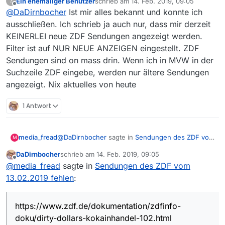
Ein ehemaliger Benutzer
schrieb am
14. Feb. 2019, 09:05
?
zuletzt editiert von
Offline
@
DaDirnbocher
Ist mir alles bekannt und konnte ich
Moin zusammen… Ich setz noch einen
drauf. Bei mir wird seit heute früh KEIN
ausschließen. Ich schrieb ja auch nur, dass mir derzeit
Dann überprüfe mal Deine Filter- und/oder
ZDF angezeigt. Bis max. WDR, dann is
KEINERLEI neue ZDF Sendungen angezeigt werden.
Blacklisteinstellungen. Dass in der Filmliste ZDF-
Schulz.
Filter ist auf NUR NEUE ANZEIGEN eingestellt. ZDF
Sendungen enthalten sind, kannst leicht an
MVW bzw. den Screenshots in diesem Thread
Sendungen sind on mass drin. Wenn ich in MVW in der
sehen.
Suchzeile ZDF eingebe, werden nur ältere Sendungen
angezeigt. Nix aktuelles von heute
1 Antwort
@
DaDirnbocher
sagte in
Sendungen des ZDF vom
media_fread
M
13.02.2019 fehlen
:
DaDirnbocher
schrieb am
14. Feb. 2019, 09:05
zuletzt editiert von
Offline
Nun, die Ausstrahlung war gestern um 20:15
@
media_fread
sagte in
Sendungen des ZDF vom
(-21:45). In Kenntnis der FAQ (sinngemäß
13.02.2019 fehlen
:
https://www.zdf.de/dokumentation/zdfinfo-
“kann durchaus a bisserl dauern, bis
doku/dirty-dollars-kokainhandel-102.html
Sendungen in der Filmliste auftauchen”)
Von gestern Morgen.
würde ich das noch nicht eindeutig als
https://www.zdf.de/dokumentation/zdfinfo-
Fehler sehen.
doku/dirty-dollars-kokainhandel-102.html