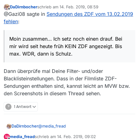
drauf. Bei mir wird seit heute früh
DaDirnbocher
schrieb am
14. Feb. 2019, 08:59
KEIN ZDF angezeigt. Bis max. WDR,
zuletzt editiert von
Offline
@Gazi08 sagte in
Sendungen des ZDF vom 13.02.2019
dann is Schulz. Die gesuchte Sendung
(BfR) von heute ist in der ZDF
fehlen
:
Mediathek aber schon drin.
Moin zusammen… Ich setz noch einen drauf. Bei
mir wird seit heute früh KEIN ZDF angezeigt. Bis
max. WDR, dann is Schulz.
Dann überprüfe mal Deine Filter- und/oder
Blacklisteinstellungen. Dass in der Filmliste ZDF-
Sendungen enthalten sind, kannst leicht an MVW bzw.
den Screenshots in diesem Thread sehen.
?
1 Antwort
@
media_fread
DaDirnbocher
media_fread
schrieb am
14. Feb. 2019, 09:02
M