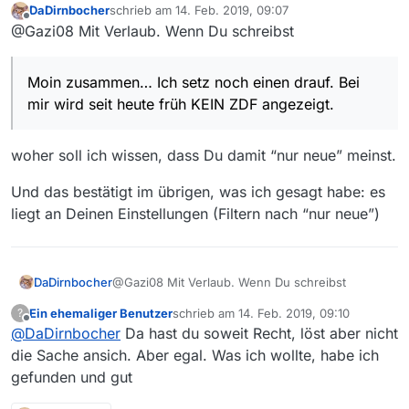
DaDirnbocher
schrieb am
14. Feb. 2019, 09:07
schrieb ja auch nur, dass mir derzeit
zuletzt editiert von
Offline
@Gazi08 Mit Verlaub. Wenn Du schreibst
KEINERLEI neue ZDF Sendungen
angezeigt werden. Filter ist auf NUR
NEUE ANZEIGEN eingestellt. ZDF
Moin zusammen… Ich setz noch einen drauf. Bei
Sendungen sind on mass drin. Wenn
ich in MVW in der Suchzeile ZDF
mir wird seit heute früh KEIN ZDF angezeigt.
eingebe, werden nur ältere
Sendungen angezeigt. Nix aktuelles
von heute
woher soll ich wissen, dass Du damit “nur neue” meinst.
Und das bestätigt im übrigen, was ich gesagt habe: es
liegt an Deinen Einstellungen (Filtern nach “nur neue”)
@Gazi08 Mit Verlaub. Wenn Du schreibst
DaDirnbocher
Ein ehemaliger Benutzer
schrieb am
14. Feb. 2019, 09:10
?
zuletzt editiert von
Offline
@
DaDirnbocher
Da hast du soweit Recht, löst aber nicht
Moin zusammen… Ich setz noch einen
drauf. Bei mir wird seit heute früh KEIN
die Sache ansich. Aber egal. Was ich wollte, habe ich
woher soll ich wissen, dass Du damit “nur neue”
ZDF angezeigt.
gefunden und gut
meinst.
Und das bestätigt im übrigen, was ich gesagt