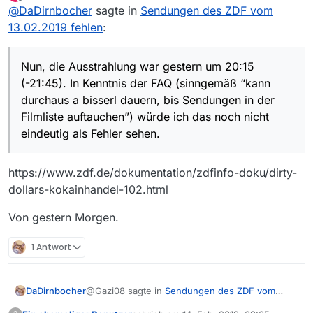
zuletzt editiert von
Offline
@
DaDirnbocher
sagte in
Und dann stimmt es auch das von gestern
Sendungen des ZDF vom
einiges fehlt.
13.02.2019 fehlen
:
Nun, die Ausstrahlung war gestern um 20:15
(-21:45). In Kenntnis der FAQ (sinngemäß “kann
Hier ein Beispiel
durchaus a bisserl dauern, bis Sendungen in der
https://www.zdf.de/filme/mordshunger/mo
Nun, die Ausstrahlung war gestern um 20:15
Filmliste auftauchen”) würde ich das noch nicht
rdshunger—verbrechen-und-andere-
(-21:45). In Kenntnis der FAQ (sinngemäß “kann
eindeutig als Fehler sehen.
delikatessen-100.html
durchaus a bisserl dauern, bis Sendungen in der
Filmliste auftauchen”) würde ich das noch nicht
eindeutig als Fehler sehen.
https://www.zdf.de/dokumentation/zdfinfo-doku/dirty-
dollars-kokainhandel-102.html
Von gestern Morgen.
1 Antwort
@Gazi08 sagte in
Sendungen des ZDF vom
DaDirnbocher
13.02.2019 fehlen
: