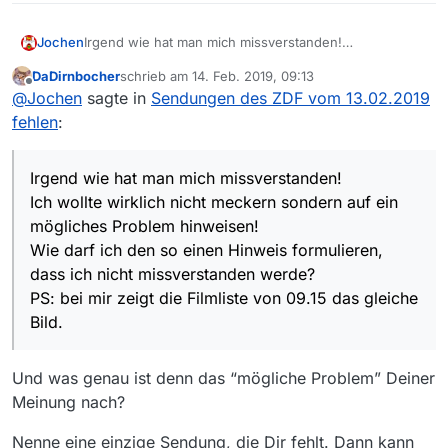
Bild.
Jochen
Irgend wie hat man mich missverstanden!
Ich wollte wirklich nicht meckern sondern auf ein
DaDirnbocher
schrieb am
14. Feb. 2019, 09:13
mögliches Problem hinweisen!
zuletzt editiert von
Offline
@
Jochen
sagte in
Sendungen des ZDF vom 13.02.2019
Wie darf ich den so einen Hinweis formulieren, dass
ich nicht missverstanden werde?
fehlen
:
PS: bei mir zeigt die Filmliste von 09.15 das gleiche
Bild.
Irgend wie hat man mich missverstanden!
Ich wollte wirklich nicht meckern sondern auf ein
mögliches Problem hinweisen!
Wie darf ich den so einen Hinweis formulieren,
dass ich nicht missverstanden werde?
PS: bei mir zeigt die Filmliste von 09.15 das gleiche
Bild.
Und was genau ist denn das “mögliche Problem” Deiner
Meinung nach?
Nenne eine einzige Sendung, die Dir fehlt. Dann kann