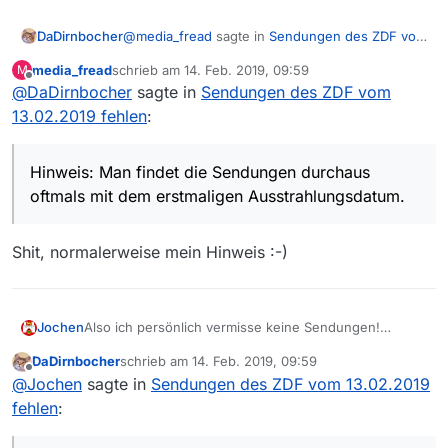
@
media_fread
sagte in
Sendungen des ZDF vom
DaDirnbocher
13.02.2019 fehlen
:
media_fread
schrieb am
14. Feb. 2019, 09:59
M
zuletzt editiert von
Offline
@
DaDirnbocher
sagte in
https://www.zdf.de/dokumentation/zdfinfo
Sendungen des ZDF vom
-doku/dirty-dollars-kokainhandel-102.html
13.02.2019 fehlen
:
Ist da:
Von gestern Morgen.
Hinweis: Man findet die Sendungen durchaus
Hinweis: Man findet die Sendungen durchaus
oftmals mit dem erstmaligen
oftmals mit dem erstmaligen Ausstrahlungsdatum.
Ausstrahlungsdatum.
Shit, normalerweise mein Hinweis :-)
Jochen
Also ich persönlich vermisse keine Sendungen!
Habe aber mal nach Soko Wismar und Mordshunger in
DaDirnbocher
schrieb am
14. Feb. 2019, 09:59
MVW gesucht:
zuletzt editiert von
Offline
@
Jochen
sagte in
Sendungen des ZDF vom 13.02.2019
fehlen
: