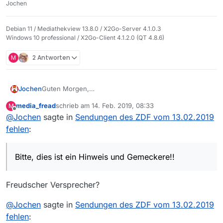
Jochen
Debian 11 / Mediathekview 13.8.0 / X2Go-Server 4.1.0.3
Windows 10 professional / X2Go-Client 4.1.2.0 (QT 4.8.6)
M
2 Antworten
Guten Morgen,
Jochen
mir ist auf gefallen, dass in meiner 57 Minuten alten
media_fread
schrieb am
14. Feb. 2019, 08:33
M
Liste - also der von ca 8:15 Uhr alle Sendungen des
zuletzt editiert von
Offline
@
Jochen
sagte in
Sendungen des ZDF vom 13.02.2019
ZDF von gestern fehlen, ausgenommen “Die
Spezialisten …”! Dieser Film steht aber auch schon
fehlen
:
faste eine Woche in der Mediathek.
Bitte, dies ist ein Hinweis und Gemeckere!!
Freudscher Versprecher?
@
Jochen
sagte in
Sendungen des ZDF vom 13.02.2019
Bitte, dies ist ein Hinweis und Gemeckere!!
fehlen
: