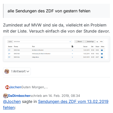
alle Sendungen des ZDF von gestern fehlen
Zumindest auf MVW sind sie da, vielleicht ein Problem
mit der Liste. Versuch einfach die von der Stunde davor.
1 Antwort
Guten Morgen,
Jochen
mir ist auf gefallen, dass in meiner 57 Minuten alten
DaDirnbocher
schrieb am
14. Feb. 2019, 08:34
Liste - also der von ca 8:15 Uhr alle Sendungen des
zuletzt editiert von
Offline
@
Jochen
sagte in
Sendungen des ZDF vom 13.02.2019
ZDF von gestern fehlen, ausgenommen “Die
Spezialisten …”! Dieser Film steht aber auch schon
fehlen
:
faste eine Woche in der Mediathek.