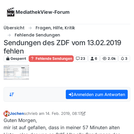
Skip to content
MediathekView-Forum
Übersicht
Fragen, Hilfe, Kritik
Fehlende Sendungen
Sendungen des ZDF vom 13.02.2019
fehlen
Gesperrt
Fehlende Sendungen
23
6
2.0k
3
Anmelden zum Antworten
Jochen
schrieb am
14. Feb. 2019, 08:17
zuletzt editiert von Jochen
Offline
Guten Morgen,
mir ist auf gefallen, dass in meiner 57 Minuten alten