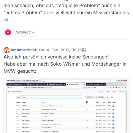
man schauen, obs das “mögliche Problem” auch ein
“echtes Problem” oder vielleicht nur ein Missverständnis
ist.
M
1 Antwort
Jochen
schrieb am
14. Feb. 2019, 09:29
zuletzt editiert von Jochen
Offline
Also ich persönlich vermisse keine Sendungen!
Habe aber mal nach Soko Wismar und Mordshunger in
MVW gesucht: