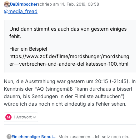
DaDirnbocher
schrieb am
14. Feb. 2019, 08:58
zuletzt editiert von
Offline
Kann es sein, dass Du eine andere
@
media_fread
Zeitzoneneinstellung hast?
Das ist eine Erklärung :-)
Und dann stimmt es auch das von gestern einiges
Und dann stimmt es auch das von gestern einiges
fehlt.
fehlt.
Hier ein Beispiel
Hier ein Beispiel
https://www.zdf.de/filme/mordshunger/mordshun
https://www.zdf.de/filme/mordshunger/mordshung
ger—verbrechen-und-andere-delikatessen-
er—verbrechen-und-andere-delikatessen-100.html
100.html
Nun, die Ausstrahlung war gestern um 20:15 (-21:45). In
Kenntnis der FAQ (sinngemäß “kann durchaus a bisserl
dauern, bis Sendungen in der Filmliste auftauchen”)
würde ich das noch nicht eindeutig als Fehler sehen.
M
1 Antwort
Ein ehemaliger Benutzer
Moin zusammen… Ich setz noch einen
?