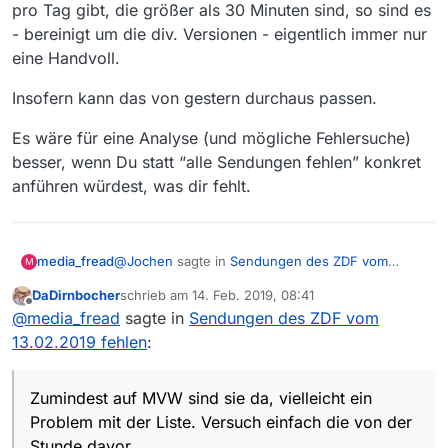
pro Tag gibt, die größer als 30 Minuten sind, so sind es
- bereinigt um die div. Versionen - eigentlich immer nur
eine Handvoll.
Insofern kann das von gestern durchaus passen.
Es wäre für eine Analyse (und mögliche Fehlersuche)
besser, wenn Du statt “alle Sendungen fehlen” konkret
anführen würdest, was dir fehlt.
@
Jochen
sagte in
Sendungen des ZDF vom
media_fread
M
13.02.2019 fehlen
:
DaDirnbocher
schrieb am
14. Feb. 2019, 08:41
zuletzt editiert von
Offline
Bitte, dies ist ein Hinweis und Gemeckere!!
@
media_fread
sagte in
Sendungen des ZDF vom
13.02.2019 fehlen
:
Freudscher Versprecher?
Zumindest auf MVW sind sie da, vielleicht ein
@
Jochen
sagte in
Sendungen des ZDF vom
Problem mit der Liste. Versuch einfach die von der
13.02.2019 fehlen
:
Stunde davor.