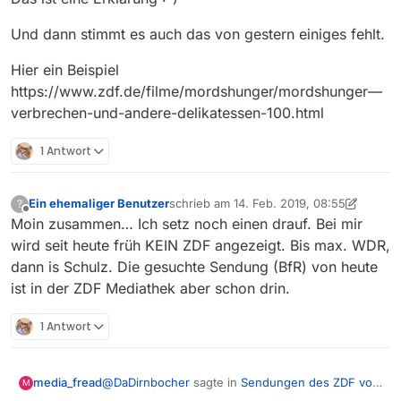
Und dann stimmt es auch das von gestern einiges fehlt.
Hier ein Beispiel
https://www.zdf.de/filme/mordshunger/mordshunger—
verbrechen-und-andere-delikatessen-100.html
1 Antwort
Ein ehemaliger Benutzer
schrieb am
14. Feb. 2019, 08:55
?
zuletzt editiert von Ein ehemaliger Benutz
Offline
Moin zusammen… Ich setz noch einen drauf. Bei mir
wird seit heute früh KEIN ZDF angezeigt. Bis max. WDR,
dann is Schulz. Die gesuchte Sendung (BfR) von heute
ist in der ZDF Mediathek aber schon drin.
1 Antwort
@
DaDirnbocher
sagte in
Sendungen des ZDF vom
media_fread
M
13.02.2019 fehlen
: