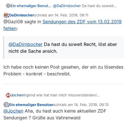
Ein ehemaliger Benutzer
@
DaDirnbocher
Da hast du soweit
?
Recht, löst aber nicht die Sache
DaDirnbocher
schrieb am
14. Feb. 2019, 09:11
ansich. Aber egal. Was ich wollte,
zuletzt editiert von
Offline
@Gazi08 sagte in
Sendungen des ZDF vom 13.02.2019
habe ich gefunden und gut
fehlen
:
@
DaDirnbocher
Da hast du soweit Recht, löst aber
nicht die Sache ansich.
Ich habe noch keinen Post gesehen, der ein zu lösendes
Problem - konkret - beschreibt.
Jochen
Irgend wie hat man mich missverstanden!
Ich wollte wirklich nicht meckern sondern auf ein
Ein ehemaliger Benutzer
schrieb am
14. Feb. 2019, 09:13
?
mögliches Problem hinweisen!
zuletzt editiert von
Offline
@
Jochen
Aha, du hast auch keine aktuellen ZDF
Wie darf ich den so einen Hinweis formulieren, dass
ich nicht missverstanden werde?
Sendungen ? Grüße aus Vahrenwald
PS: bei mir zeigt die Filmliste von 09.15 das gleiche