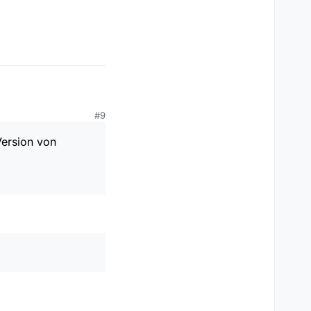
view habe…
#9
Kapitel 5 aber vor ca. 4 Jahren.
Version von