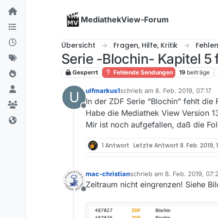
Skip to content
MediathekView-Forum
Übersicht
Fragen, Hilfe, Kritik
Fehle
Serie -Blochin- Kapitel 5 
Gesperrt
Fehlende Sendungen
19
beiträge
ulfmarkus1
schrieb am
8. Feb. 2019, 07:17
U
zuletzt editiert von
In der ZDF Serie “Blochin” fehlt di
Offline
Habe die Mediathek View Version 1
Mir ist noch aufgefallen, daß die Fo
1 Antwort
Letzte Antwort
8. Feb. 2019, 
mac-christian
schrieb am
8. Feb. 2019, 07:
zuletzt editiert von
Zeitraum nicht eingrenzen! Siehe Bil
Offline