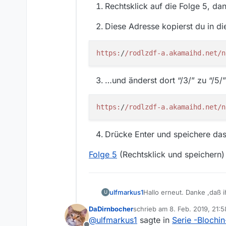
Rechtsklick auf die Folge 5, d
Diese Adresse kopierst du in d
https:
/
/rodlzdf-a.akamaihd.net/n
…und änderst dort “/3/” zu “/5/”
https:
/
/rodlzdf-a.akamaihd.net/n
Drücke Enter und speichere das
Folge 5
(Rechtsklick und speichern)
ulfmarkus1
Hallo erneut. Danke ,daß 
U
Leider waren die letzten 
DaDirnbocher
schrieb am
8. Feb. 2019, 21:5
(Version 13.2.1) und eure 
zuletzt editiert von
@
ulfmarkus1
sagte in
Serie -Blochin