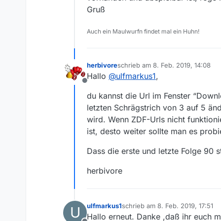
Gruß
Auch ein Maulwurfn findet mal ein Huhn!
herbivore
schrieb am
8. Feb. 2019, 14:08
zuletzt editiert von
Hallo
@
ulfmarkus1
,
Offline
du kannst die Url im Fenster “Down
letzten Schrägstrich von 3 auf 5 ä
wird. Wenn ZDF-Urls nicht funktionie
ist, desto weiter sollte man es probi
Dass die erste und letzte Folge 90 st
herbivore
ulfmarkus1
schrieb am
8. Feb. 2019, 17:51
U
zuletzt editiert von
Hallo erneut. Danke ,daß ihr euch 