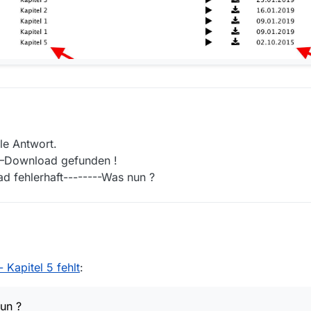
le Antwort.
.—Download gefunden !
 fehlerhaft--------Was nun ?
die schnelle Antwort.
schrieben.—Download gefunden !
- Kapitel 5 fehlt
:
: Download fehlerhaft--------Was nun ?
un ?