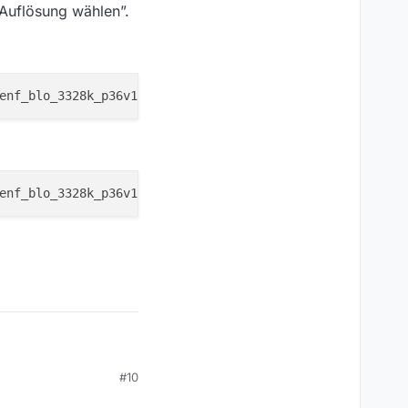
-Auflösung wählen”.
view habe…
#10
Kapitel 5 aber vor ca. 4 Jahren.