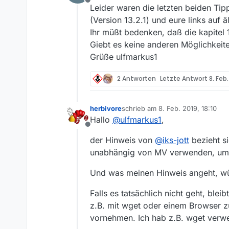
Offline
Leider waren die letzten beiden Tip
(Version 13.2.1) und eure links auf 
Ihr müßt bedenken, daß die kapitel 
Giebt es keine anderen Möglichkeit
Grüße ulfmarkus1
2 Antworten
Letzte Antwort
8. Feb.
herbivore
schrieb am
8. Feb. 2019, 18:10
zuletzt editiert von
Hallo
@
ulfmarkus1
,
Offline
der Hinweis von
@
iks-jott
bezieht si
unabhängig von MV verwenden, um
Und was meinen Hinweis angeht, wür
Falls es tatsächlich nicht geht, ble
z.B. mit wget oder einem Browser zu
vornehmen. Ich hab z.B. wget verw