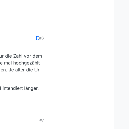
#6
ur die Zahl vor dem
ne mal hochgezählt
n. Je älter die Url
 intendiert länger.
#7