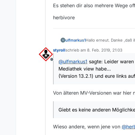
Es stehen dir also mehrere Wege of
herbivore
ulfmarkus1
Hallo erneut. Danke ,daß 
U
Leider waren die letzten 
styroll
schrieb am
8. Feb. 2019, 21:03
(Version 13.2.1) und eure 
zuletzt editiert von
@
ulfmarkus1
sagte: Leider waren d
Offline
Giebt es keine anderen Mö
Mediathek view habe…
Grüße ulfmarkus1
(Version 13.2.1) und eure links au
Von älteren MV-Versionen war hier n
Giebt es keine anderen Möglichke
Wieso andere, wenn jene von
@
her