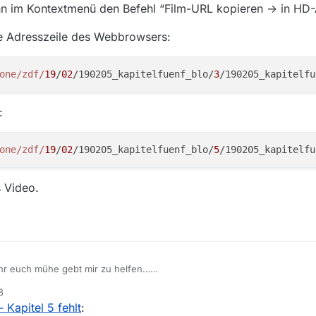
ann im Kontextmenü den Befehl “Film-URL kopieren -> in HD
ie Adresszeile des Webbrowsers:
one
/zdf/
19
/
02
/190205_kapitelfuenf_blo/
3
:
one
/zdf/
19
/
02
/190205_kapitelfuenf_blo/
5
 Video.
ihr euch mühe gebt mir zu helfen…
beiden Tipps nicht hilfreich, da ich die neueste Version von Mediathek 
8
links auf ältere Versionen beziehen.
- Kapitel 5 fehlt
:
Ihr müßt bedenken, daß die kapitel 1-4 erst kürzlich gesendet wurden----