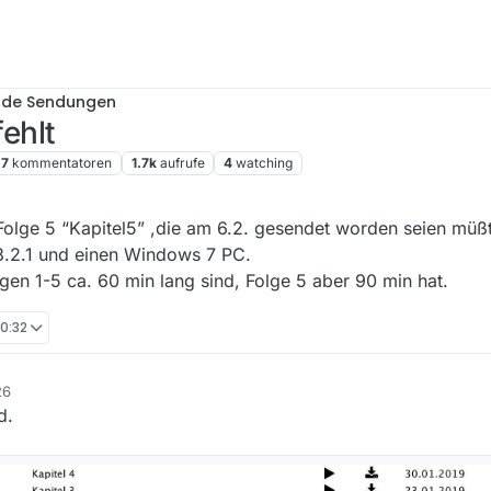
nde Sendungen
fehlt
7
kommentatoren
1.7k
aufrufe
4
watching
e Folge 5 “Kapitel5” ,die am 6.2. gesendet worden seien müß
3.2.1 und einen Windows 7 PC.
lgen 1-5 ca. 60 min lang sind, Folge 5 aber 90 min hat.
10:32
26
d.