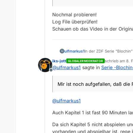
Nochmal probieren!
Log File überprüfen!
Schauen ob das Video in der Origina
ulfmarkus1
U
iks-jott
schrieb am
8. 
GLOBALER MODERATOR
zuletzt editiert
@
ulfmarkus1
sagte in
Serie -Blochin
Offline
Mir ist noch aufgefallen, daß die
@
ulfmarkus1
Auch Kapitel 1 ist fast 90 Minuten 
Da sich Kapitel 5 nicht abspielen 
vorhanden und abspielbar ist, rege 