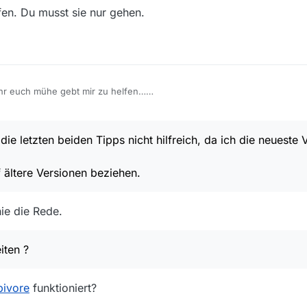
fen. Du musst sie nur gehen.
ihr euch mühe gebt mir zu helfen…
beiden Tipps nicht hilfreich, da ich die neueste Version von Mediathek 
links auf ältere Versionen beziehen.
Ihr müßt bedenken, daß die kapitel 1-4 erst kürzlich gesendet wurden----
ie letzten beiden Tipps nicht hilfreich, da ich die neueste 
glichkeiten ?
f ältere Versionen beziehen.
ie die Rede.
iten ?
bivore
funktioniert?