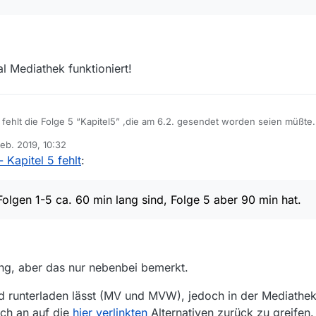
l Mediathek funktioniert!
In der ZDF Serie “Blochin” fehlt die Folge 5 “Kapitel5” ,die am 6.2. gesendet worden seien müßte.
Habe die Mediathek View Version 13.2.1 und einen Windows 7 PC.
Feb. 2019, 10:32
Mir ist noch aufgefallen, daß die Folgen 1-5 ca. 60 min lang sind, Folge 5 aber 90 min hat.
 von
- Kapitel 5 fehlt
:
 Folgen 1-5 ca. 60 min lang sind, Folge 5 aber 90 min hat.
lang, aber das nur nebenbei bemerkt.
und runterladen lässt (MV und MVW), jedoch in der Mediathe
ich an auf die
hier verlinkten
Alternativen zurück zu greifen.