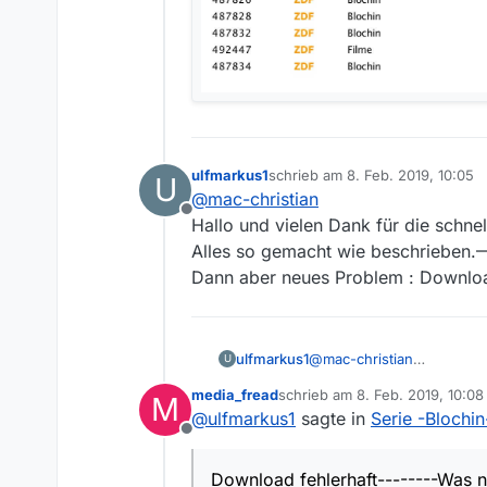
ulfmarkus1
schrieb am
8. Feb. 2019, 10:05
U
zuletzt editiert von
@
mac-christian
Offline
Hallo und vielen Dank für die schnel
Alles so gemacht wie beschrieben
Dann aber neues Problem : Download
ulfmarkus1
@
mac-christian
U
Hallo und vielen Dank für 
media_fread
schrieb am
8. Feb. 2019, 10:08
M
Alles so gemacht wie be
zuletzt editiert von
@
ulfmarkus1
sagte in
Serie -Blochin
Dann aber neues Problem 
Offline
Download fehlerhaft--------Was n