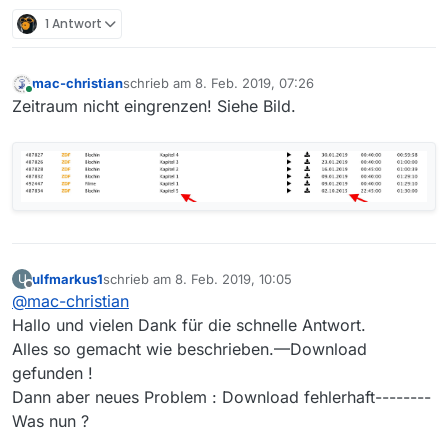
1 Antwort
mac-christian
schrieb am
8. Feb. 2019, 07:26
zuletzt editiert von
Online
Zeitraum nicht eingrenzen! Siehe Bild.
ulfmarkus1
schrieb am
8. Feb. 2019, 10:05
U
zuletzt editiert von
Offline
@
mac-christian
Hallo und vielen Dank für die schnelle Antwort.
Alles so gemacht wie beschrieben.—Download
gefunden !
Dann aber neues Problem : Download fehlerhaft--------
Was nun ?