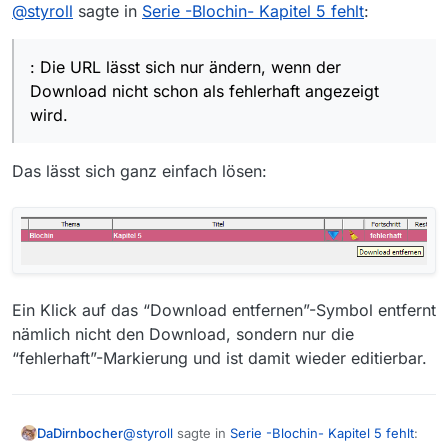
Offline
Meistens ja, hier kommt man jedoch nicht herum,
@
styroll
sagte in
Serie -Blochin- Kapitel 5 fehlt
:
Entscheidendes zum Bild zu sagen: Die URL lässt sich
nur ändern, wenn der Download nicht schon als
fehlerhaft angezeigt wird. Deshalb ist die obige Variante
: Die URL lässt sich nur ändern, wenn der
via Webbrowser wohl einfacher/vertrauter.
Download nicht schon als fehlerhaft angezeigt
wird.
Das lässt sich ganz einfach lösen:
Ein Klick auf das “Download entfernen”-Symbol entfernt
nämlich nicht den Download, sondern nur die
“fehlerhaft”-Markierung und ist damit wieder editierbar.
@
styroll
sagte in
Serie -Blochin- Kapitel 5 fehlt
:
DaDirnbocher