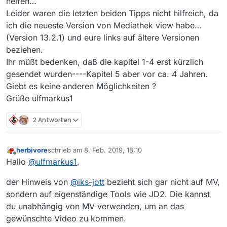
helfen…
Leider waren die letzten beiden Tipps nicht hilfreich, da
ich die neueste Version von Mediathek view habe…
(Version 13.2.1) und eure links auf ältere Versionen
beziehen.
Ihr müßt bedenken, daß die kapitel 1-4 erst kürzlich
gesendet wurden----Kapitel 5 aber vor ca. 4 Jahren.
Giebt es keine anderen Möglichkeiten ?
Grüße ulfmarkus1
2 Antworten
herbivore
schrieb am
8. Feb. 2019, 18:10
zuletzt editiert von
Offline
Hallo
@
ulfmarkus1
,
der Hinweis von
@
iks-jott
bezieht sich gar nicht auf MV,
sondern auf eigenständige Tools wie JD2. Die kannst
du unabhängig von MV verwenden, um an das
gewünschte Video zu kommen.