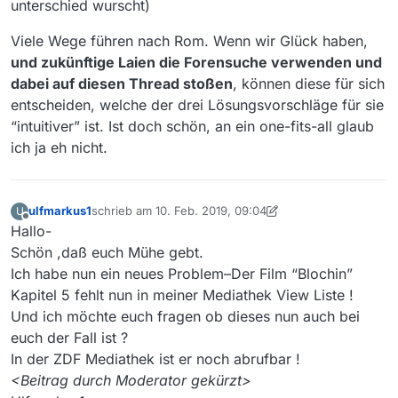
unterschied wurscht)
Viele Wege führen nach Rom. Wenn wir Glück haben,
und zukünftige Laien die Forensuche verwenden und
dabei auf diesen Thread stoßen
, können diese für sich
entscheiden, welche der drei Lösungsvorschläge für sie
“intuitiver” ist. Ist doch schön, an ein one-fits-all glaub
ich ja eh nicht.
ulfmarkus1
schrieb am
10. Feb. 2019, 09:04
U
zuletzt editiert von MenchenSued
2. Okt. 2019, 10:59
Offline
Hallo-
Schön ,daß euch Mühe gebt.
Ich habe nun ein neues Problem–Der Film “Blochin”
Kapitel 5 fehlt nun in meiner Mediathek View Liste !
Und ich möchte euch fragen ob dieses nun auch bei
euch der Fall ist ?
In der ZDF Mediathek ist er noch abrufbar !
<Beitrag durch Moderator gekürzt>