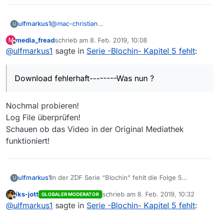
ulfmarkus1
@
mac-christian
U
Hallo und vielen Dank für die schnelle Antwort.
media_fread
schrieb am
8. Feb. 2019, 10:08
M
Alles so gemacht wie beschrieben.—Download
zuletzt editiert von
Offline
@
ulfmarkus1
sagte in
Serie -Blochin- Kapitel 5 fehlt
:
gefunden !
Dann aber neues Problem : Download fehlerhaft---
-----Was nun ?
Download fehlerhaft--------Was nun ?
Nochmal probieren!
Log File überprüfen!
Schauen ob das Video in der Original Mediathek
funktioniert!
ulfmarkus1
In der ZDF Serie “Blochin” fehlt die Folge 5
U
“Kapitel5” ,die am 6.2. gesendet worden seien
iks-jott
schrieb am
8. Feb. 2019, 10:32
GLOBALER MODERATOR
müßte.
zuletzt editiert von
Offline
@
ulfmarkus1
sagte in
Serie -Blochin- Kapitel 5 fehlt
:
Habe die Mediathek View Version 13.2.1 und einen
Windows 7 PC.