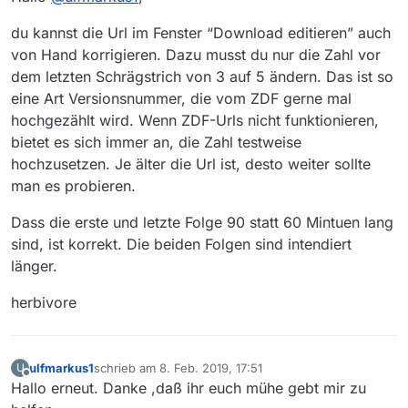
du kannst die Url im Fenster “Download editieren” auch
von Hand korrigieren. Dazu musst du nur die Zahl vor
dem letzten Schrägstrich von 3 auf 5 ändern. Das ist so
eine Art Versionsnummer, die vom ZDF gerne mal
hochgezählt wird. Wenn ZDF-Urls nicht funktionieren,
bietet es sich immer an, die Zahl testweise
hochzusetzen. Je älter die Url ist, desto weiter sollte
man es probieren.
Dass die erste und letzte Folge 90 statt 60 Mintuen lang
sind, ist korrekt. Die beiden Folgen sind intendiert
länger.
herbivore
ulfmarkus1
schrieb am
8. Feb. 2019, 17:51
U
zuletzt editiert von
Offline
Hallo erneut. Danke ,daß ihr euch mühe gebt mir zu