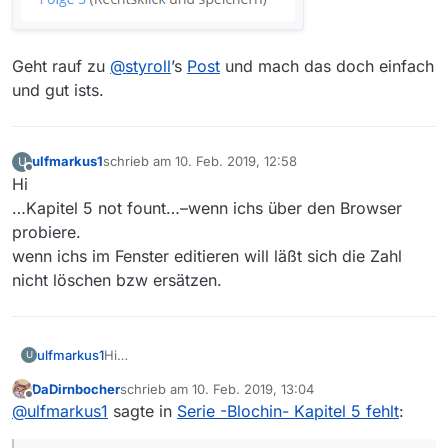
Geht rauf zu
@
styroll
’s
Post
und mach das doch einfach
und gut ists.
ulfmarkus1
schrieb am
10. Feb. 2019, 12:58
U
zuletzt editiert von
Offline
Hi
…Kapitel 5 not fount…–wenn ichs über den Browser
probiere.
wenn ichs im Fenster editieren will läßt sich die Zahl
nicht löschen bzw ersätzen.
ulfmarkus1
Hi
U
…Kapitel 5 not fount…–wenn ichs über den
DaDirnbocher
schrieb am
10. Feb. 2019, 13:04
Browser probiere.
zuletzt editiert von
Offline
@
ulfmarkus1
sagte in
Serie -Blochin- Kapitel 5 fehlt
:
wenn ichs im Fenster editieren will läßt sich die
Zahl nicht löschen bzw ersätzen.