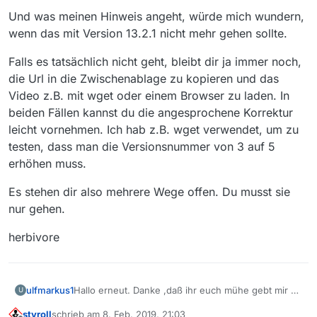
Und was meinen Hinweis angeht, würde mich wundern,
wenn das mit Version 13.2.1 nicht mehr gehen sollte.
Falls es tatsächlich nicht geht, bleibt dir ja immer noch,
die Url in die Zwischenablage zu kopieren und das
Video z.B. mit wget oder einem Browser zu laden. In
beiden Fällen kannst du die angesprochene Korrektur
leicht vornehmen. Ich hab z.B. wget verwendet, um zu
testen, dass man die Versionsnummer von 3 auf 5
erhöhen muss.
Es stehen dir also mehrere Wege offen. Du musst sie
nur gehen.
herbivore
ulfmarkus1
Hallo erneut. Danke ,daß ihr euch mühe gebt mir zu
U
helfen…
styroll
schrieb am
8. Feb. 2019, 21:03
Leider waren die letzten beiden Tipps nicht