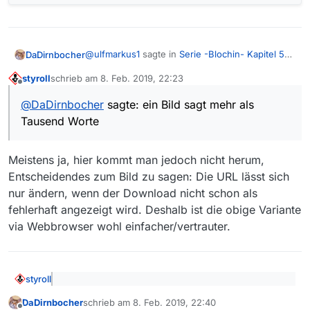
@
ulfmarkus1
sagte in
Serie -Blochin- Kapitel 5
DaDirnbocher
fehlt
:
styroll
schrieb am
8. Feb. 2019, 22:23
zuletzt editiert von
Offline
Leider waren die letzten beiden Tipps nicht
@
DaDirnbocher
sagte: ein Bild sagt mehr als
hilfreich, da ich die neueste Version von
Geht natürlich auch auch mit 13.2.1, ein Bild sagt
Mediathek view habe…
Tausend Worte
mehr als Tausend Worte:
(Version 13.2.1)
Meistens ja, hier kommt man jedoch nicht herum,
Entscheidendes zum Bild zu sagen: Die URL lässt sich
nur ändern, wenn der Download nicht schon als
fehlerhaft angezeigt wird. Deshalb ist die obige Variante
via Webbrowser wohl einfacher/vertrauter.
styroll
@
DaDirnbocher
sagte: ein Bild sagt mehr als
DaDirnbocher
schrieb am
8. Feb. 2019, 22:40
Tausend Worte
zuletzt editiert von