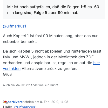
Mir ist noch aufgefallen, daß die Folgen 1-5 ca. 60
Mir ist noch aufgefallen, daß die Folgen 1-5 ca. 60
min lang sind, Folge 5 aber 90 min hat.
min lang sind, Folge 5 aber 90 min hat.
@
ulfmarkus1
Auch Kapitel 1 ist fast 90 Minuten lang, aber das nur
nebenbei bemerkt.
Da sich Kapitel 5 nicht abspielen und runterladen lässt
(MV und MVW), jedoch in der Mediathek des ZDF
vorhanden und abspielbar ist, rege ich an auf die
hier
verlinkten
Alternativen zurück zu greifen.
Gruß
Auch ein Maulwurfn findet mal ein Huhn!
herbivore
schrieb am
8. Feb. 2019, 14:08
zuletzt editiert von
Offline
Hallo
@
ulfmarkus1
,