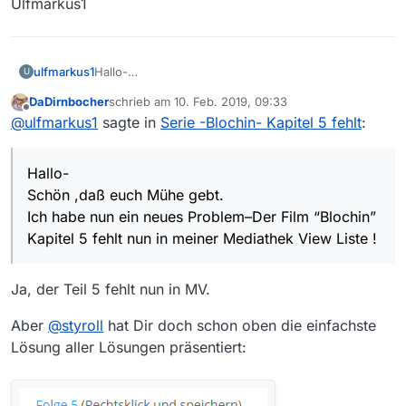
Ulfmarkus1
ulfmarkus1
Hallo-
U
Schön ,daß euch Mühe gebt.
DaDirnbocher
schrieb am
10. Feb. 2019, 09:33
Ich habe nun ein neues Problem–Der Film “Blochin”
zuletzt editiert von
Offline
@
ulfmarkus1
sagte in
Serie -Blochin- Kapitel 5 fehlt
:
Kapitel 5 fehlt nun in meiner Mediathek View Liste !
Und ich möchte euch fragen ob dieses nun auch
bei euch der Fall ist ?
Hallo-
In der ZDF Mediathek ist er noch abrufbar !
<Beitrag durch Moderator gekürzt>
Schön ,daß euch Mühe gebt.
Ulfmarkus1
Ich habe nun ein neues Problem–Der Film “Blochin”
Kapitel 5 fehlt nun in meiner Mediathek View Liste !
Ja, der Teil 5 fehlt nun in MV.
Aber
@
styroll
hat Dir doch schon oben die einfachste
Lösung aller Lösungen präsentiert: