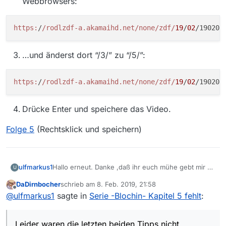
Webbrowsers:
https:
/
/rodlzdf-a.akamaihd.net/none
/zdf/
19
/
02
/190205
…und änderst dort “/3/” zu “/5/”:
https:
/
/rodlzdf-a.akamaihd.net/none
/zdf/
19
/
02
/190205
Drücke Enter und speichere das Video.
Folge 5
(Rechtsklick und speichern)
ulfmarkus1
Hallo erneut. Danke ,daß ihr euch mühe gebt mir zu
U
helfen…
DaDirnbocher
schrieb am
8. Feb. 2019, 21:58
Leider waren die letzten beiden Tipps nicht
zuletzt editiert von
Offline
@
ulfmarkus1
sagte in
Serie -Blochin- Kapitel 5 fehlt
:
hilfreich, da ich die neueste Version von Mediathek
view habe…
(Version 13.2.1) und eure links auf ältere Versionen
Leider waren die letzten beiden Tipps nicht
beziehen.