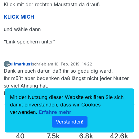
Klick mit der rechten Maustaste da drauf:
KLICK MICH
und wähle dann
“Link speichern unter”
ulfmarkus1
schrieb am
10. Feb. 2019, 14:22
U
zuletzt editiert von
Offline
Dank an euch dafür, daß ihr so geduldig ward.
Ihr müßt aber bedenken daß längst nicht jeder Nutzer
so viel Ahnung hat.
Laien eben, wie ich eben…
Mit der Nutzung dieser Website erklären Sie sich
damit einverstanden, dass wir Cookies
verwenden.
Erfahre mehr
Verstanden!
40
7.5k
6.8k
42.6k