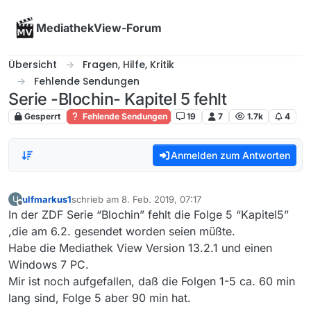
Skip to content
MediathekView-Forum
Übersicht
Fragen, Hilfe, Kritik
Fehlende Sendungen
Serie -Blochin- Kapitel 5 fehlt
Gesperrt
Fehlende Sendungen
19
7
1.7k
4
Anmelden zum Antworten
ulfmarkus1
schrieb am
8. Feb. 2019, 07:17
U
zuletzt editiert von
Offline
In der ZDF Serie “Blochin” fehlt die Folge 5 “Kapitel5”
,die am 6.2. gesendet worden seien müßte.
Habe die Mediathek View Version 13.2.1 und einen
Windows 7 PC.
Mir ist noch aufgefallen, daß die Folgen 1-5 ca. 60 min
lang sind, Folge 5 aber 90 min hat.