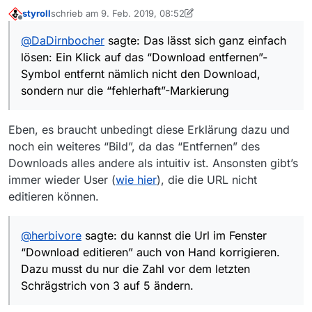
styroll
schrieb am
9. Feb. 2019, 08:52
zuletzt editiert von styroll
2. Sept. 2019, 10:12
Offline
: Die URL lässt sich nur ändern, wenn der
@
DaDirnbocher
sagte: Das lässt sich ganz einfach
Download nicht schon als fehlerhaft
Das lässt sich ganz einfach lösen:
angezeigt wird.
lösen: Ein Klick auf das “Download entfernen”-
Symbol entfernt nämlich nicht den Download,
sondern nur die “fehlerhaft”-Markierung
Ein Klick auf das “Download entfernen”-Symbol
Eben, es braucht unbedingt diese Erklärung dazu und
entfernt nämlich nicht den Download, sondern
nur die “fehlerhaft”-Markierung und ist damit
noch ein weiteres “Bild”, da das “Entfernen” des
wieder editierbar.
Downloads alles andere als intuitiv ist. Ansonsten gibt’s
immer wieder User (
wie hier
), die die URL nicht
editieren können.
@
herbivore
sagte: du kannst die Url im Fenster
“Download editieren” auch von Hand korrigieren.
Dazu musst du nur die Zahl vor dem letzten
Schrägstrich von 3 auf 5 ändern.