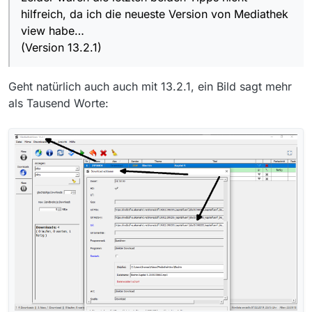
Ihr müßt bedenken, daß die kapitel 1-4 erst kürzlich
hilfreich, da ich die neueste Version von Mediathek
gesendet wurden----Kapitel 5 aber vor ca. 4
view habe…
Jahren.
(Version 13.2.1)
Giebt es keine anderen Möglichkeiten ?
Grüße ulfmarkus1
Geht natürlich auch auch mit 13.2.1, ein Bild sagt mehr
als Tausend Worte: