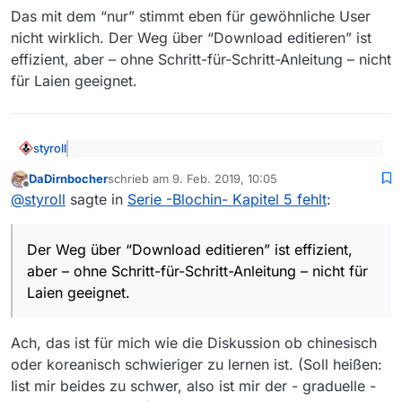
Das mit dem “nur” stimmt eben für gewöhnliche User
nicht wirklich. Der Weg über “Download editieren” ist
effizient, aber – ohne Schritt-für-Schritt-Anleitung – nicht
für Laien geeignet.
styroll
@
DaDirnbocher
sagte: Das lässt sich ganz einfach
DaDirnbocher
schrieb am
9. Feb. 2019, 10:05
lösen: Ein Klick auf das “Download entfernen”-
zuletzt editiert von
Offline
Eben, es braucht unbedingt diese Erklärung dazu und
Symbol entfernt nämlich nicht den Download,
@
styroll
sagte in
Serie -Blochin- Kapitel 5 fehlt
:
noch ein weiteres “Bild”, da das “Entfernen” des
sondern nur die “fehlerhaft”-Markierung
Downloads alles andere als intuitiv ist. Ansonsten gibt’s
@
herbivore
sagte: du kannst die Url im Fenster
immer wieder User (
wie hier
), die die URL nicht
Der Weg über “Download editieren” ist effizient,
“Download editieren” auch von Hand korrigieren.
editieren können.
aber – ohne Schritt-für-Schritt-Anleitung – nicht für
Das mit dem “nur” stimmt eben für gewöhnliche User
Dazu musst du nur die Zahl vor dem letzten
Laien geeignet.
nicht wirklich. Der Weg über “Download editieren” ist
Schrägstrich von 3 auf 5 ändern.
effizient, aber – ohne Schritt-für-Schritt-Anleitung –
nicht für Laien geeignet.
Ach, das ist für mich wie die Diskussion ob chinesisch
oder koreanisch schwieriger zu lernen ist. (Soll heißen:
Iist mir beides zu schwer, also ist mir der - graduelle -