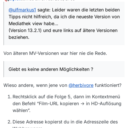
zuletzt editiert von
Offline
hilfreich, da ich die neueste Version von Mediathek
@
ulfmarkus1
sagte: Leider waren die letzten beiden
view habe…
Tipps nicht hilfreich, da ich die neueste Version von
(Version 13.2.1) und eure links auf ältere Versionen
beziehen.
Mediathek view habe…
Ihr müßt bedenken, daß die kapitel 1-4 erst kürzlich
(Version 13.2.1) und eure links auf ältere Versionen
gesendet wurden----Kapitel 5 aber vor ca. 4
beziehen.
Jahren.
Giebt es keine anderen Möglichkeiten ?
Grüße ulfmarkus1
Von älteren MV-Versionen war hier nie die Rede.
Giebt es keine anderen Möglichkeiten ?
Wieso andere, wenn jene von
@
herbivore
funktioniert?
Rechtsklick auf die Folge 5, dann im Kontextmenü
den Befehl “Film-URL kopieren -> in HD-Auflösung
wählen”.
Diese Adresse kopierst du in die Adresszeile des