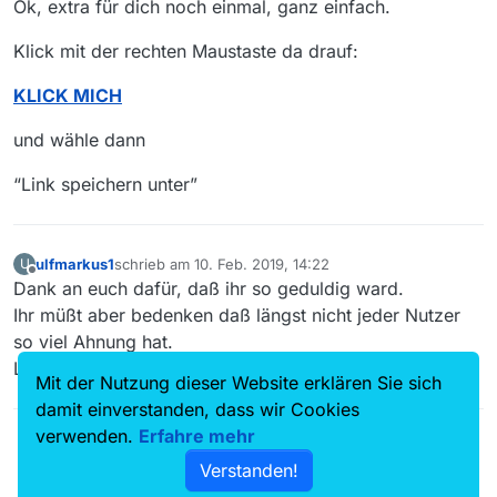
Ok, extra für dich noch einmal, ganz einfach.
Klick mit der rechten Maustaste da drauf:
KLICK MICH
und wähle dann
“Link speichern unter”
ulfmarkus1
schrieb am
10. Feb. 2019, 14:22
U
zuletzt editiert von
Offline
Dank an euch dafür, daß ihr so geduldig ward.
Ihr müßt aber bedenken daß längst nicht jeder Nutzer
so viel Ahnung hat.
Laien eben, wie ich eben…
Mit der Nutzung dieser Website erklären Sie sich
damit einverstanden, dass wir Cookies
verwenden.
Erfahre mehr
Verstanden!