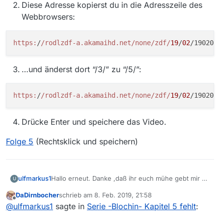
Diese Adresse kopierst du in die Adresszeile des
Webbrowsers:
https:
/
/rodlzdf-a.akamaihd.net/none
/zdf/
19
/
02
/190205
…und änderst dort “/3/” zu “/5/”:
https:
/
/rodlzdf-a.akamaihd.net/none
/zdf/
19
/
02
/190205
Drücke Enter und speichere das Video.
Folge 5
(Rechtsklick und speichern)
ulfmarkus1
Hallo erneut. Danke ,daß ihr euch mühe gebt mir zu
U
helfen…
DaDirnbocher
schrieb am
8. Feb. 2019, 21:58
Leider waren die letzten beiden Tipps nicht
zuletzt editiert von
Offline
@
ulfmarkus1
sagte in
Serie -Blochin- Kapitel 5 fehlt
:
hilfreich, da ich die neueste Version von Mediathek
view habe…