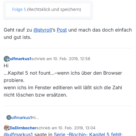
Geht rauf zu
@
styroll
’s
Post
und mach das doch einfach
und gut ists.
ulfmarkus1
schrieb am
10. Feb. 2019, 12:58
U
zuletzt editiert von
Offline
Hi
…Kapitel 5 not fount…–wenn ichs über den Browser
probiere.
wenn ichs im Fenster editieren will läßt sich die Zahl
nicht löschen bzw ersätzen.
ulfmarkus1
Hi
U
…Kapitel 5 not fount…–wenn ichs über den
DaDirnbocher
schrieb am
10. Feb. 2019, 13:04
Browser probiere.
zuletzt editiert von
Offline
@
ulfmarkus1
sagte in
Serie -Blochin- Kapitel 5 fehlt
:
wenn ichs im Fenster editieren will läßt sich die