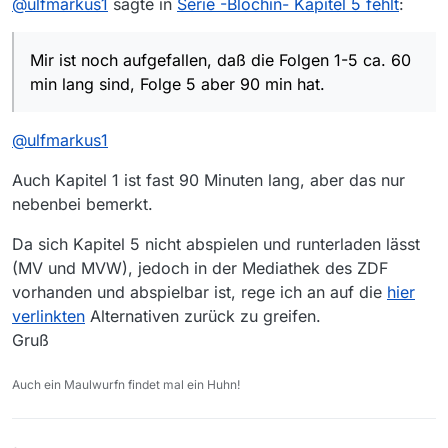
@
ulfmarkus1
sagte in
Serie -Blochin- Kapitel 5 fehlt
:
Habe die Mediathek View Version 13.2.1 und einen
Windows 7 PC.
Mir ist noch aufgefallen, daß die Folgen 1-5 ca. 60
Mir ist noch aufgefallen, daß die Folgen 1-5 ca. 60
min lang sind, Folge 5 aber 90 min hat.
min lang sind, Folge 5 aber 90 min hat.
@
ulfmarkus1
Auch Kapitel 1 ist fast 90 Minuten lang, aber das nur
nebenbei bemerkt.
Da sich Kapitel 5 nicht abspielen und runterladen lässt
(MV und MVW), jedoch in der Mediathek des ZDF
vorhanden und abspielbar ist, rege ich an auf die
hier
verlinkten
Alternativen zurück zu greifen.
Gruß
Auch ein Maulwurfn findet mal ein Huhn!