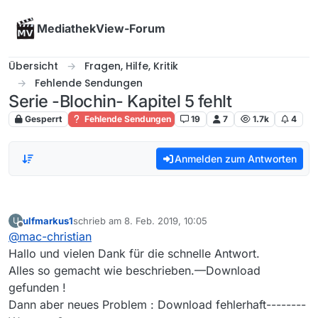
Skip to content
MediathekView-Forum
Übersicht
Fragen, Hilfe, Kritik
Fehlende Sendungen
Serie -Blochin- Kapitel 5 fehlt
Gesperrt
Fehlende Sendungen
19
7
1.7k
4
Anmelden zum Antworten
ulfmarkus1
schrieb am
8. Feb. 2019, 10:05
U
zuletzt editiert von
Offline
@
mac-christian
Hallo und vielen Dank für die schnelle Antwort.
Alles so gemacht wie beschrieben.—Download
gefunden !
Dann aber neues Problem : Download fehlerhaft--------