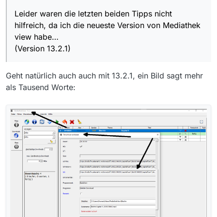
(Version 13.2.1) und eure links auf ältere Versionen
Leider waren die letzten beiden Tipps nicht
beziehen.
Ihr müßt bedenken, daß die kapitel 1-4 erst kürzlich
hilfreich, da ich die neueste Version von Mediathek
gesendet wurden----Kapitel 5 aber vor ca. 4
view habe…
Jahren.
(Version 13.2.1)
Giebt es keine anderen Möglichkeiten ?
Grüße ulfmarkus1
Geht natürlich auch auch mit 13.2.1, ein Bild sagt mehr
als Tausend Worte: