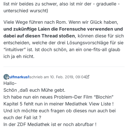
Iist mir beides zu schwer, also ist mir der - graduelle -
unterschied wurscht)
Viele Wege führen nach Rom. Wenn wir Glück haben,
und zukünftige Laien die Forensuche verwenden und
dabei auf diesen Thread stoßen
, können diese für sich
entscheiden, welche der drei Lösungsvorschläge für sie
“intuitiver” ist. Ist doch schön, an ein one-fits-all glaub
ich ja eh nicht.
ulfmarkus1
schrieb am
10. Feb. 2019, 09:04
U
zuletzt editiert von MenchenSued
2. Okt. 2019, 10:59
Offline
Hallo-
Schön ,daß euch Mühe gebt.
Ich habe nun ein neues Problem–Der Film “Blochin”
Kapitel 5 fehlt nun in meiner Mediathek View Liste !
Und ich möchte euch fragen ob dieses nun auch bei
euch der Fall ist ?
In der ZDF Mediathek ist er noch abrufbar !