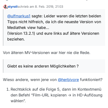
helfen…
styroll
schrieb am
8. Feb. 2019, 21:03
Leider waren die letzten beiden Tipps nicht
zuletzt editiert von
Offline
hilfreich, da ich die neueste Version von Mediathek
@
ulfmarkus1
sagte: Leider waren die letzten beiden
view habe…
Tipps nicht hilfreich, da ich die neueste Version von
(Version 13.2.1) und eure links auf ältere Versionen
beziehen.
Mediathek view habe…
Ihr müßt bedenken, daß die kapitel 1-4 erst kürzlich
(Version 13.2.1) und eure links auf ältere Versionen
gesendet wurden----Kapitel 5 aber vor ca. 4
beziehen.
Jahren.
Giebt es keine anderen Möglichkeiten ?
Grüße ulfmarkus1
Von älteren MV-Versionen war hier nie die Rede.
Giebt es keine anderen Möglichkeiten ?
Wieso andere, wenn jene von
@
herbivore
funktioniert?
Rechtsklick auf die Folge 5, dann im Kontextmenü
den Befehl “Film-URL kopieren -> in HD-Auflösung
wählen”.