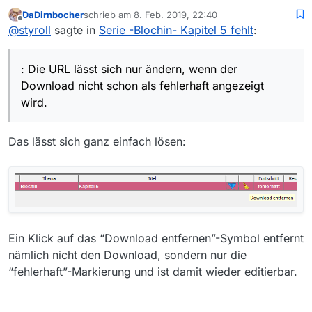
@
DaDirnbocher
sagte: ein Bild sagt mehr als
DaDirnbocher
schrieb am
8. Feb. 2019, 22:40
Tausend Worte
zuletzt editiert von
Offline
Meistens ja, hier kommt man jedoch nicht herum,
@
styroll
sagte in
Serie -Blochin- Kapitel 5 fehlt
:
Entscheidendes zum Bild zu sagen: Die URL lässt sich
nur ändern, wenn der Download nicht schon als
fehlerhaft angezeigt wird. Deshalb ist die obige Variante
: Die URL lässt sich nur ändern, wenn der
via Webbrowser wohl einfacher/vertrauter.
Download nicht schon als fehlerhaft angezeigt
wird.
Das lässt sich ganz einfach lösen:
Ein Klick auf das “Download entfernen”-Symbol entfernt
nämlich nicht den Download, sondern nur die
“fehlerhaft”-Markierung und ist damit wieder editierbar.