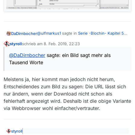
@
ulfmarkus1
sagte in
Serie -Blochin- Kapitel 5
DaDirnbocher
fehlt
:
styroll
schrieb am
8. Feb. 2019, 22:23
zuletzt editiert von
Offline
Leider waren die letzten beiden Tipps nicht
@
DaDirnbocher
sagte: ein Bild sagt mehr als
hilfreich, da ich die neueste Version von
Geht natürlich auch auch mit 13.2.1, ein Bild sagt
Mediathek view habe…
Tausend Worte
mehr als Tausend Worte:
(Version 13.2.1)
Meistens ja, hier kommt man jedoch nicht herum,
Entscheidendes zum Bild zu sagen: Die URL lässt sich
nur ändern, wenn der Download nicht schon als
fehlerhaft angezeigt wird. Deshalb ist die obige Variante
via Webbrowser wohl einfacher/vertrauter.
styroll