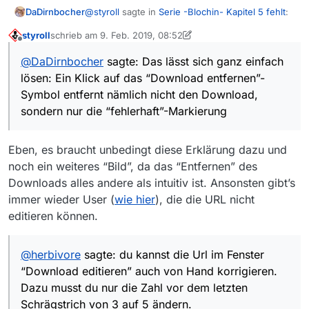
@
styroll
sagte in
Serie -Blochin- Kapitel 5 fehlt
:
DaDirnbocher
styroll
schrieb am
9. Feb. 2019, 08:52
zuletzt editiert von styroll
2. Sept. 2019, 10:12
Offline
: Die URL lässt sich nur ändern, wenn der
@
DaDirnbocher
sagte: Das lässt sich ganz einfach
Download nicht schon als fehlerhaft
Das lässt sich ganz einfach lösen:
angezeigt wird.
lösen: Ein Klick auf das “Download entfernen”-
Symbol entfernt nämlich nicht den Download,
sondern nur die “fehlerhaft”-Markierung
Ein Klick auf das “Download entfernen”-Symbol
Eben, es braucht unbedingt diese Erklärung dazu und
entfernt nämlich nicht den Download, sondern
nur die “fehlerhaft”-Markierung und ist damit
noch ein weiteres “Bild”, da das “Entfernen” des
wieder editierbar.
Downloads alles andere als intuitiv ist. Ansonsten gibt’s
immer wieder User (
wie hier
), die die URL nicht
editieren können.
@
herbivore
sagte: du kannst die Url im Fenster
“Download editieren” auch von Hand korrigieren.
Dazu musst du nur die Zahl vor dem letzten
Schrägstrich von 3 auf 5 ändern.