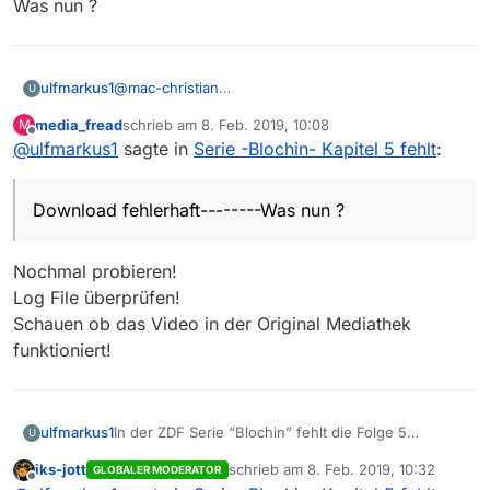
Was nun ?
ulfmarkus1
@
mac-christian
U
Hallo und vielen Dank für die schnelle Antwort.
media_fread
schrieb am
8. Feb. 2019, 10:08
M
Alles so gemacht wie beschrieben.—Download
zuletzt editiert von
Offline
@
ulfmarkus1
sagte in
Serie -Blochin- Kapitel 5 fehlt
:
gefunden !
Dann aber neues Problem : Download fehlerhaft---
-----Was nun ?
Download fehlerhaft--------Was nun ?
Nochmal probieren!
Log File überprüfen!
Schauen ob das Video in der Original Mediathek
funktioniert!
ulfmarkus1
In der ZDF Serie “Blochin” fehlt die Folge 5
U
“Kapitel5” ,die am 6.2. gesendet worden seien
iks-jott
schrieb am
8. Feb. 2019, 10:32
GLOBALER MODERATOR
müßte.
zuletzt editiert von
Offline