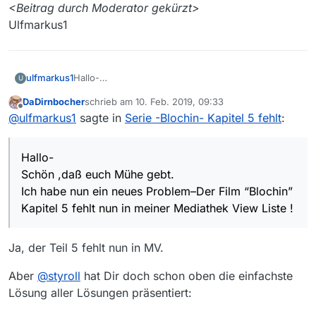
<Beitrag durch Moderator gekürzt>
Ulfmarkus1
ulfmarkus1
Hallo-
U
Schön ,daß euch Mühe gebt.
DaDirnbocher
schrieb am
10. Feb. 2019, 09:33
Ich habe nun ein neues Problem–Der Film “Blochin”
zuletzt editiert von
Offline
@
ulfmarkus1
sagte in
Serie -Blochin- Kapitel 5 fehlt
:
Kapitel 5 fehlt nun in meiner Mediathek View Liste !
Und ich möchte euch fragen ob dieses nun auch
bei euch der Fall ist ?
Hallo-
In der ZDF Mediathek ist er noch abrufbar !
<Beitrag durch Moderator gekürzt>
Schön ,daß euch Mühe gebt.
Ulfmarkus1
Ich habe nun ein neues Problem–Der Film “Blochin”
Kapitel 5 fehlt nun in meiner Mediathek View Liste !
Ja, der Teil 5 fehlt nun in MV.
Aber
@
styroll
hat Dir doch schon oben die einfachste
Lösung aller Lösungen präsentiert: