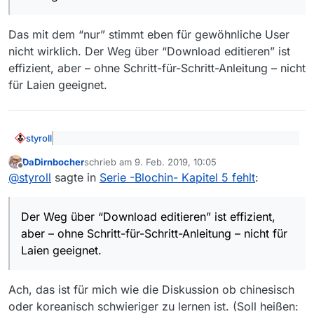
Das mit dem “nur” stimmt eben für gewöhnliche User
nicht wirklich. Der Weg über “Download editieren” ist
effizient, aber – ohne Schritt-für-Schritt-Anleitung – nicht
für Laien geeignet.
styroll
@
DaDirnbocher
sagte: Das lässt sich ganz einfach
DaDirnbocher
schrieb am
9. Feb. 2019, 10:05
lösen: Ein Klick auf das “Download entfernen”-
zuletzt editiert von
Offline
Eben, es braucht unbedingt diese Erklärung dazu und
Symbol entfernt nämlich nicht den Download,
@
styroll
sagte in
Serie -Blochin- Kapitel 5 fehlt
:
noch ein weiteres “Bild”, da das “Entfernen” des
sondern nur die “fehlerhaft”-Markierung
Downloads alles andere als intuitiv ist. Ansonsten gibt’s
@
herbivore
sagte: du kannst die Url im Fenster
immer wieder User (
wie hier
), die die URL nicht
Der Weg über “Download editieren” ist effizient,
“Download editieren” auch von Hand korrigieren.
editieren können.
aber – ohne Schritt-für-Schritt-Anleitung – nicht für
Das mit dem “nur” stimmt eben für gewöhnliche User
Dazu musst du nur die Zahl vor dem letzten
Laien geeignet.
nicht wirklich. Der Weg über “Download editieren” ist
Schrägstrich von 3 auf 5 ändern.
effizient, aber – ohne Schritt-für-Schritt-Anleitung –
nicht für Laien geeignet.
Ach, das ist für mich wie die Diskussion ob chinesisch
oder koreanisch schwieriger zu lernen ist. (Soll heißen: