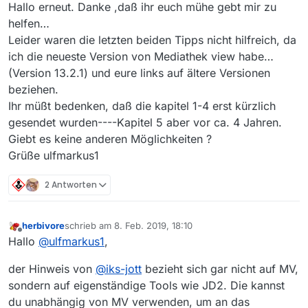
Offline
Hallo erneut. Danke ,daß ihr euch mühe gebt mir zu
helfen…
Leider waren die letzten beiden Tipps nicht hilfreich, da
ich die neueste Version von Mediathek view habe…
(Version 13.2.1) und eure links auf ältere Versionen
beziehen.
Ihr müßt bedenken, daß die kapitel 1-4 erst kürzlich
gesendet wurden----Kapitel 5 aber vor ca. 4 Jahren.
Giebt es keine anderen Möglichkeiten ?
Grüße ulfmarkus1
2 Antworten
herbivore
schrieb am
8. Feb. 2019, 18:10
zuletzt editiert von
Offline
Hallo
@
ulfmarkus1
,
der Hinweis von
@
iks-jott
bezieht sich gar nicht auf MV,
sondern auf eigenständige Tools wie JD2. Die kannst
du unabhängig von MV verwenden, um an das