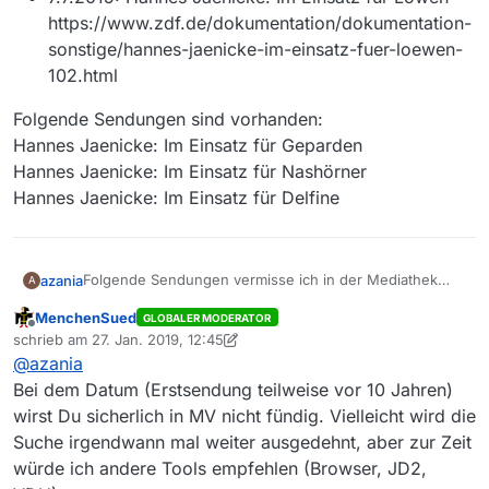
https://www.zdf.de/dokumentation/dokumentation-
sonstige/hannes-jaenicke-im-einsatz-fuer-loewen-
102.html
Folgende Sendungen sind vorhanden:
Hannes Jaenicke: Im Einsatz für Geparden
Hannes Jaenicke: Im Einsatz für Nashörner
Hannes Jaenicke: Im Einsatz für Delfine
Folgende Sendungen vermisse ich in der Mediathek
azania
A
View Datenbank
MenchenSued
GLOBALER MODERATOR
Sender ZDF:
8.9.2009: Hannes Jaenicke: Im Einsatz für
Offline
schrieb am
27. Jan. 2019, 12:45
Folgende Sendungen sind vorhanden:
Eisbären
zuletzt editiert von MenchenSued
@
azania
Hannes Jaenicke: Im Einsatz für Geparden
https://www.zdf.de/dokumentation/dokumentation
Hannes Jaenicke: Im Einsatz für Nashörner
-sonstige/hannes-jaenicke-im-einsatz-fuer-
Bei dem Datum (Erstsendung teilweise vor 10 Jahren)
Hannes Jaenicke: Im Einsatz für Delfine
eisbaeren-100.html
wirst Du sicherlich in MV nicht fündig. Vielleicht wird die
Suche irgendwann mal weiter ausgedehnt, aber zur Zeit
3.11.2009: Hannes Jaenicke: Im Einsatz für Haie
https://www.zdf.de/dokumentation/dokumentation
würde ich andere Tools empfehlen (Browser, JD2,
-sonstige/hannes-jaenicke-im-einsatz-fuer-haie-