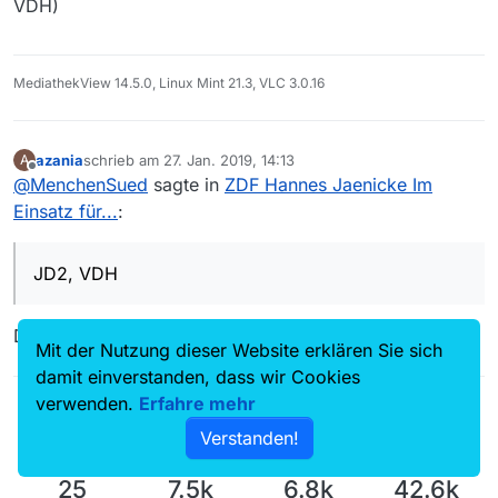
VDH)
100.html
12.10.2010: Hannes Jaenicke: Im Einsatz für Gorillas
https://www.zdf.de/dokumentation/dokumentation
MediathekView 14.5.0, Linux Mint 21.3, VLC 3.0.16
-sonstige/hannes-jaenicke-im-einsatz-fuer-
gorillas-100.html
31.7.2014: Hannes Jaenicke: Im Einsatz für
azania
schrieb am
27. Jan. 2019, 14:13
A
zuletzt editiert von
Offline
Elefanten
@
MenchenSued
sagte in
ZDF Hannes Jaenicke Im
https://www.zdf.de/dokumentation/dokumentation
Einsatz für...
:
-sonstige/hannes-jaenicke-im-einsatz-fuer-
elefanten-der-naturschuetzer-100.html
JD2, VDH
7.7.2015: Hannes Jaenicke: Im Einsatz für Löwen
https://www.zdf.de/dokumentation/dokumentation
-sonstige/hannes-jaenicke-im-einsatz-fuer-
Danke für die Hilfe
loewen-102.html
Mit der Nutzung dieser Website erklären Sie sich
damit einverstanden, dass wir Cookies
verwenden.
Erfahre mehr
Verstanden!
25
7.5k
6.8k
42.6k