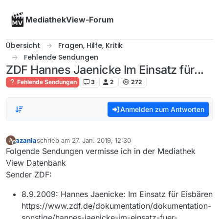
Skip to content
MediathekView-Forum
Übersicht
Fragen, Hilfe, Kritik
Fehlende Sendungen
ZDF Hannes Jaenicke Im Einsatz für...
Fehlende Sendungen
3
2
272
Anmelden zum Antworten
azania
schrieb am
27. Jan. 2019, 12:30
A
zuletzt editiert von
Offline
Folgende Sendungen vermisse ich in der Mediathek
View Datenbank
Sender ZDF:
8.9.2009: Hannes Jaenicke: Im Einsatz für Eisbären
https://www.zdf.de/dokumentation/dokumentation-
sonstige/hannes-jaenicke-im-einsatz-fuer-