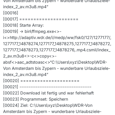
Von Amsterdam bis Zypern - wunderbare Urlaubsziele-
index_2_av.m3u8.mp4”
[00016]
[00017] =====================
[00018] Starte Array:
[00019] -> bin\ffmpeg.exe<>-
i<>http://adaptiv.wdr.de/i/medp/ww/fsk0/127/1277177/,
1277177_14878274,1277177_14878275,1277177_14878272,
1277177_14878273,1277177_14878276,.mp4.csmil/index_
2_av.m3u8<>-c<>copy<>-
absf<>aac_adtstoasc<>“C:\Users\xyz\Desktop\WDR-
Von Amsterdam bis Zypern - wunderbare Urlaubsziele-
index_2_av.m3u8.mp4”
[00020] =====================
[00021] ----------------------------------------
[00022] Download ist fertig und war fehlerhaft
[00023] Programmset: Speichern
[00024] Ziel: C:\Users\xyz\Desktop\WDR-Von
Amsterdam bis Zypern - wunderbare Urlaubsziele-