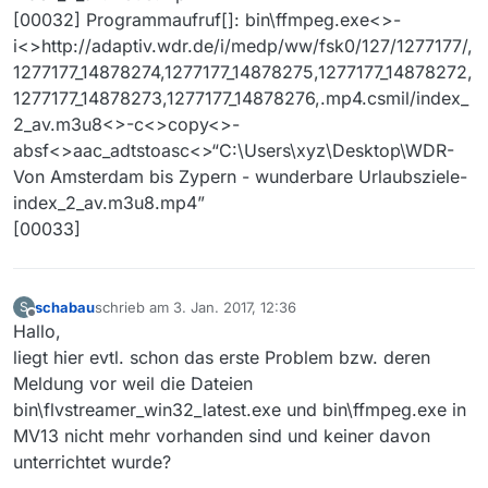
[00032] Programmaufruf[]: bin\ffmpeg.exe<>-
i<>http://adaptiv.wdr.de/i/medp/ww/fsk0/127/1277177/,
1277177_14878274,1277177_14878275,1277177_14878272,
1277177_14878273,1277177_14878276,.mp4.csmil/index_
2_av.m3u8<>-c<>copy<>-
absf<>aac_adtstoasc<>“C:\Users\xyz\Desktop\WDR-
Von Amsterdam bis Zypern - wunderbare Urlaubsziele-
index_2_av.m3u8.mp4”
[00033]
schabau
schrieb am
3. Jan. 2017, 12:36
S
zuletzt editiert von
Offline
Hallo,
liegt hier evtl. schon das erste Problem bzw. deren
Meldung vor weil die Dateien
bin\flvstreamer_win32_latest.exe und bin\ffmpeg.exe in
MV13 nicht mehr vorhanden sind und keiner davon
unterrichtet wurde?