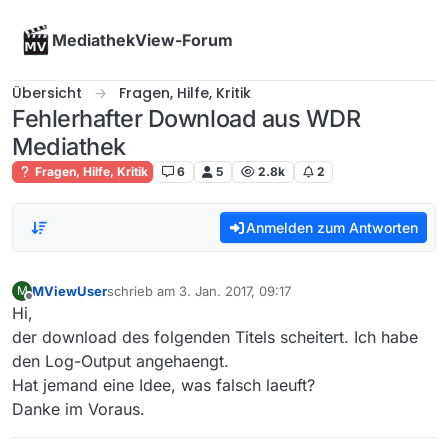
Skip to content
MediathekView-Forum
Übersicht
Fragen, Hilfe, Kritik
Fehlerhafter Download aus WDR
Mediathek
Fragen, Hilfe, Kritik
6
5
2.8k
2
Anmelden zum Antworten
MViewUser
schrieb am
3. Jan. 2017, 09:17
M
zuletzt editiert von
Offline
Hi,
der download des folgenden Titels scheitert. Ich habe
den Log-Output angehaengt.
Hat jemand eine Idee, was falsch laeuft?
Danke im Voraus.