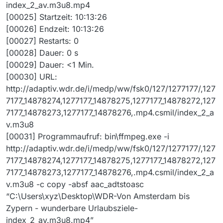
index_2_av.m3u8.mp4
[00025] Startzeit: 10:13:26
[00026] Endzeit: 10:13:26
[00027] Restarts: 0
[00028] Dauer: 0 s
[00029] Dauer: <1 Min.
[00030] URL:
http://adaptiv.wdr.de/i/medp/ww/fsk0/127/1277177/,127
7177_14878274,1277177_14878275,1277177_14878272,127
7177_14878273,1277177_14878276,.mp4.csmil/index_2_a
v.m3u8
[00031] Programmaufruf: bin\ffmpeg.exe -i
http://adaptiv.wdr.de/i/medp/ww/fsk0/127/1277177/,127
7177_14878274,1277177_14878275,1277177_14878272,127
7177_14878273,1277177_14878276,.mp4.csmil/index_2_a
v.m3u8 -c copy -absf aac_adtstoasc
“C:\Users\xyz\Desktop\WDR-Von Amsterdam bis
Zypern - wunderbare Urlaubsziele-
index_2_av.m3u8.mp4”