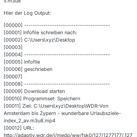
v.m3u8
Hier der Log Output:
[00000] ----------------------------------------
[00001] Infofile schreiben nach:
[00002] C:\Users\xyz\Desktop
[00003]
[00004] ----------------------------------------
[00005] Infofile
[00006] geschrieben
[00007]
[00008] ----------------------------------------
[00009] Download starten
[00010] Programmset: Speichern
[00011] Ziel: C:\Users\xyz\Desktop\WDR-Von
Amsterdam bis Zypern - wunderbare Urlaubsziele-
index_2_av.m3u8.mp4
[00012] URL:
http://adaptiv.wdr.de/i/medp/ww/fsk0/127/1277177/,127