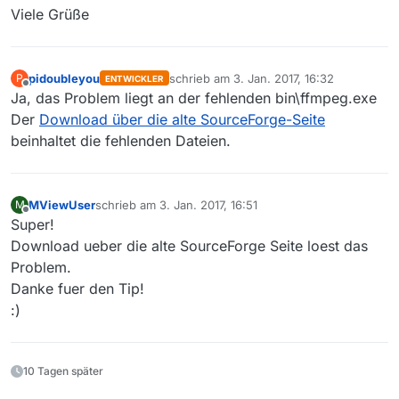
Viele Grüße
pidoubleyou
schrieb am
3. Jan. 2017, 16:32
P
ENTWICKLER
zuletzt editiert von
Offline
Ja, das Problem liegt an der fehlenden bin\ffmpeg.exe
Der
Download über die alte SourceForge-Seite
beinhaltet die fehlenden Dateien.
MViewUser
schrieb am
3. Jan. 2017, 16:51
M
zuletzt editiert von
Offline
Super!
Download ueber die alte SourceForge Seite loest das
Problem.
Danke fuer den Tip!
:)
10 Tagen später