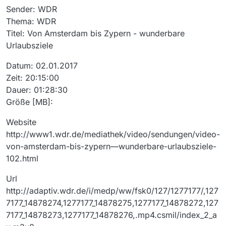
Sender: WDR
Thema: WDR
Titel: Von Amsterdam bis Zypern - wunderbare
Urlaubsziele
Datum: 02.01.2017
Zeit: 20:15:00
Dauer: 01:28:30
Größe [MB]:
Website
http://www1.wdr.de/mediathek/video/sendungen/video-
von-amsterdam-bis-zypern—wunderbare-urlaubsziele-
102.html
Url
http://adaptiv.wdr.de/i/medp/ww/fsk0/127/1277177/,127
7177_14878274,1277177_14878275,1277177_14878272,127
7177_14878273,1277177_14878276,.mp4.csmil/index_2_a