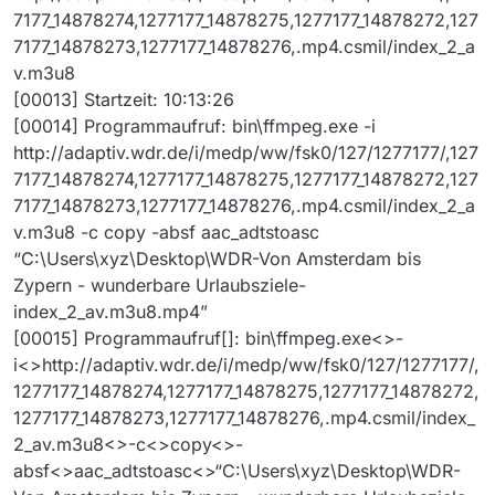
7177_14878274,1277177_14878275,1277177_14878272,127
7177_14878273,1277177_14878276,.mp4.csmil/index_2_a
v.m3u8
[00013] Startzeit: 10:13:26
[00014] Programmaufruf: bin\ffmpeg.exe -i
http://adaptiv.wdr.de/i/medp/ww/fsk0/127/1277177/,127
7177_14878274,1277177_14878275,1277177_14878272,127
7177_14878273,1277177_14878276,.mp4.csmil/index_2_a
v.m3u8 -c copy -absf aac_adtstoasc
“C:\Users\xyz\Desktop\WDR-Von Amsterdam bis
Zypern - wunderbare Urlaubsziele-
index_2_av.m3u8.mp4”
[00015] Programmaufruf[]: bin\ffmpeg.exe<>-
i<>http://adaptiv.wdr.de/i/medp/ww/fsk0/127/1277177/,
1277177_14878274,1277177_14878275,1277177_14878272,
1277177_14878273,1277177_14878276,.mp4.csmil/index_
2_av.m3u8<>-c<>copy<>-
absf<>aac_adtstoasc<>“C:\Users\xyz\Desktop\WDR-