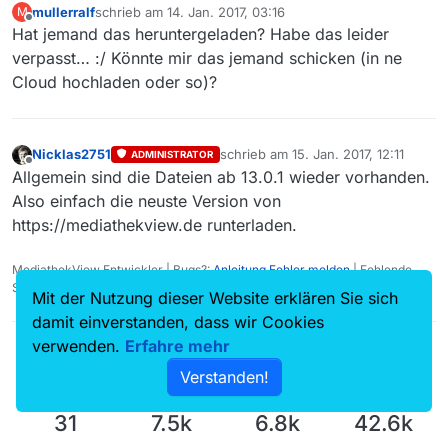
mullerralf
schrieb am
14. Jan. 2017, 03:16
M
zuletzt editiert von
Offline
Hat jemand das heruntergeladen? Habe das leider
verpasst… :/ Könnte mir das jemand schicken (in ne
Cloud hochladen oder so)?
Nicklas2751
schrieb am
15. Jan. 2017, 12:11
ADMINISTRATOR
zuletzt editiert von
Offline
Allgemein sind die Dateien ab 13.0.1 wieder vorhanden.
Also einfach die neuste Version von
https://mediathekview.de runterladen.
MediathekView Entwickler | Bugs?:
Anleitung Fehler melden
| Fehlende
Sendungen?:
Fehlende Sendung melden
Mit der Nutzung dieser Website erklären Sie sich
damit einverstanden, dass wir Cookies
verwenden.
Erfahre mehr
Verstanden!
31
7.5k
6.8k
42.6k