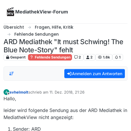
Skip to content
MediathekView-Forum
Übersicht
Fragen, Hilfe, Kritik
Fehlende Sendungen
ARD Mediathek "It must Schwing! The
Blue Note-Story" fehlt
Gesperrt
Fehlende Sendungen
2
2
1.6k
1
Anmelden zum Antworten
avhelmolt
schrieb am
11. Dez. 2018, 21:26
A
zuletzt editiert von
Offline
Hallo,
leider wird folgende Sendung aus der ARD Mediathek in
MediathekView nicht angezeigt:
Sender: ARD