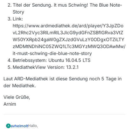
Titel der Sendung. It mus Schwing! The Blue Note-
Story
Link:
https://www.ardmediathek.de/ard/player/Y3JpZDo
vL2Rhc2Vyc3RlLmRlL3JlcG9ydGFnZSBfIGRva3VtZ
W50YXRpb24gaW0gZXJzdGVuLzY0ODgxOTZiLTY
zMDMtNDhiNC05ZWQ1LTc3MGYzMWQ3ODAwMw/
it-must-schwing-die-blue-note-story
Betriebssystem: Ubuntu 16.04.5 LTS
MediathekView Version: 13.2.1
Laut ARD-Mediathek ist diese Sendung noch 5 Tage in
der Mediathek.
Viele Grüße,
Arnim
Hallo,
avhelmolt
A