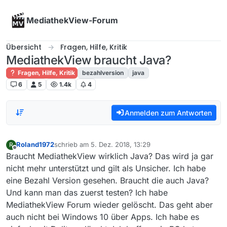
Skip to content
MediathekView-Forum
Übersicht
Fragen, Hilfe, Kritik
MediathekView braucht Java?
Fragen, Hilfe, Kritik
bezahlversion
java
6
5
1.4k
4
Anmelden zum Antworten
Roland1972
schrieb am
5. Dez. 2018, 13:29
R
zuletzt editiert von
Offline
Braucht MediathekView wirklich Java? Das wird ja gar
nicht mehr unterstützt und gilt als Unsicher. Ich habe
eine Bezahl Version gesehen. Braucht die auch Java?
Und kann man das zuerst testen? Ich habe
MediathekView Forum wieder gelöscht. Das geht aber
auch nicht bei Windows 10 über Apps. Ich habe es