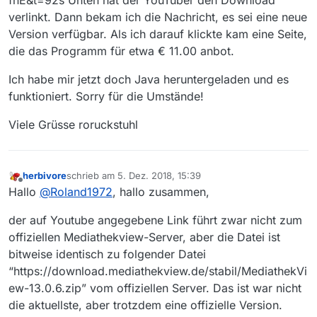
fnE&t=92s Unten hat der YouTuber den Download
verlinkt. Dann bekam ich die Nachricht, es sei eine neue
Version verfügbar. Als ich darauf klickte kam eine Seite,
die das Programm für etwa € 11.00 anbot.
Ich habe mir jetzt doch Java heruntergeladen und es
funktioniert. Sorry für die Umstände!
Viele Grüsse roruckstuhl
herbivore
schrieb am
5. Dez. 2018, 15:39
zuletzt editiert von
Offline
Hallo
@
Roland1972
, hallo zusammen,
der auf Youtube angegebene Link führt zwar nicht zum
offiziellen Mediathekview-Server, aber die Datei ist
bitweise identisch zu folgender Datei
“https://download.mediathekview.de/stabil/MediathekVi
ew-13.0.6.zip” vom offiziellen Server. Das ist war nicht
die aktuellste, aber trotzdem eine offizielle Version.