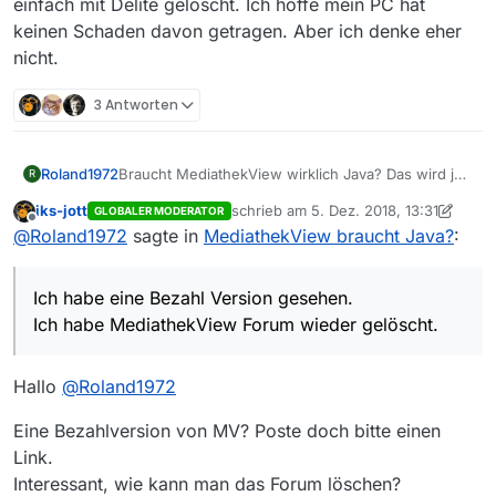
einfach mit Delite gelöscht. Ich hoffe mein PC hat
keinen Schaden davon getragen. Aber ich denke eher
nicht.
3 Antworten
Roland1972
Braucht MediathekView wirklich Java? Das wird ja
R
gar nicht mehr unterstützt und gilt als Unsicher. Ich
iks-jott
schrieb am
5. Dez. 2018, 13:31
GLOBALER MODERATOR
habe eine Bezahl Version gesehen. Braucht die
zuletzt editiert von iks-jott
12. Mai 2018
Offline
@
Roland1972
sagte in
MediathekView braucht Java?
:
auch Java? Und kann man das zuerst testen? Ich
habe MediathekView Forum wieder gelöscht. Das
geht aber auch nicht bei Windows 10 über Apps.
Ich habe eine Bezahl Version gesehen.
Ich habe es einfach mit Delite gelöscht. Ich hoffe
mein PC hat keinen Schaden davon getragen. Aber
Ich habe MediathekView Forum wieder gelöscht.
ich denke eher nicht.
Hallo
@
Roland1972
Eine Bezahlversion von MV? Poste doch bitte einen
Link.
Interessant, wie kann man das Forum löschen?