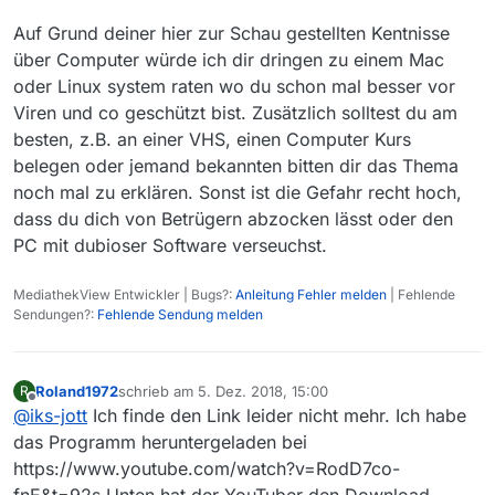
Auf Grund deiner hier zur Schau gestellten Kentnisse
über Computer würde ich dir dringen zu einem Mac
oder Linux system raten wo du schon mal besser vor
Viren und co geschützt bist. Zusätzlich solltest du am
besten, z.B. an einer VHS, einen Computer Kurs
belegen oder jemand bekannten bitten dir das Thema
noch mal zu erklären. Sonst ist die Gefahr recht hoch,
dass du dich von Betrügern abzocken lässt oder den
PC mit dubioser Software verseuchst.
MediathekView Entwickler | Bugs?:
Anleitung Fehler melden
| Fehlende
Sendungen?:
Fehlende Sendung melden
Roland1972
schrieb am
5. Dez. 2018, 15:00
R
zuletzt editiert von
Offline
@
iks-jott
Ich finde den Link leider nicht mehr. Ich habe
das Programm heruntergeladen bei
https://www.youtube.com/watch?v=RodD7co-