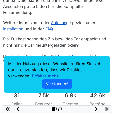
der .sh Datei starten und unter Windows mit der Exe.
Ansonsten poste bitten hier die komplette
Fehlermeldung.
Weitere Infos sind in der
Anleitung
speziell unter
Installation
und in der
FAQ
.
P.s. Du hast schon das Zip bzw. das Tar entpackt und
nicht nur die Jar heruntergeladen oder?
MediathekView Entwickler | Bugs?:
Anleitung Fehler melden
| Fehlende
Sendungen?:
Fehlende Sendung melden
Mit der Nutzung dieser Website erklären Sie sich
damit einverstanden, dass wir Cookies
verwenden.
Erfahre mehr
Verstanden!
31
7.5k
6.8k
42.6k
Online
Benutzer
Themen
Beiträge
1 / 1