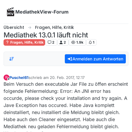
Skip to content
MediathekView-Forum
Übersicht
Fragen, Hilfe, Kritik
Mediathek 13.0.1 läuft nicht
Fragen, Hilfe, Kritik
2
2
1.9k
1
Anmelden zum Antworten
Puschel61
schrieb am
20. Feb. 2017, 12:17
P
zuletzt editiert von
Offline
Beim Versuch den executable Jar File zu öffen erscheint
folgende Fehlermeldung: Error: An JNI error has
occurde, please check your installation and try again. A
Jave Exception has occured. Habe Java komplett
deinstalliert, neu installiert die Meldung bleibt gleich.
Habe auch den Cleaner eingesetzt. Habe auch die
Mediathek neu geladen Fehlermeldung bleibt gleich.