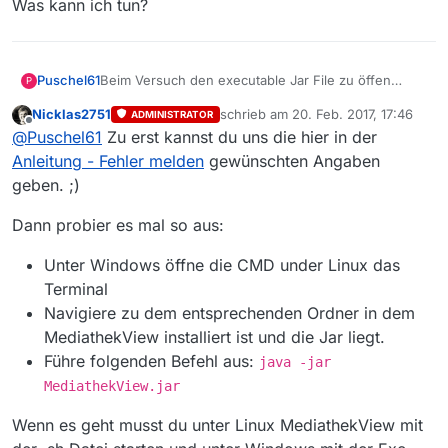
Was kann ich tun?
Puschel61
Beim Versuch den executable Jar File zu öffen
P
erscheint folgende Fehlermeldung: Error: An JNI
Nicklas2751
schrieb am
20. Feb. 2017, 17:46
ADMINISTRATOR
error has occurde, please check your installation
zuletzt editiert von
Offline
@
Puschel61
Zu erst kannst du uns die hier in der
and try again. A Jave Exception has occured. Habe
Java komplett deinstalliert, neu installiert die
Anleitung - Fehler melden
gewünschten Angaben
Meldung bleibt gleich. Habe auch den Cleaner
geben. ;)
eingesetzt. Habe auch die Mediathek neu geladen
Fehlermeldung bleibt gleich. Was kann ich tun?
Dann probier es mal so aus:
Unter Windows öffne die CMD under Linux das
Terminal
Navigiere zu dem entsprechenden Ordner in dem
MediathekView installiert ist und die Jar liegt.
Führe folgenden Befehl aus:
java -jar
MediathekView.jar
Wenn es geht musst du unter Linux MediathekView mit