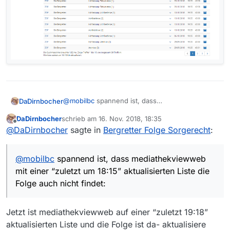
@
mobilbc
spannend ist, dass
DaDirnbocher
mediathekviewweb mit einer “zuletzt um 18:15”
DaDirnbocher
schrieb am
16. Nov. 2018, 18:35
aktualisierten Liste die Folge auch nicht findet:
zuletzt editiert von
Offline
@
DaDirnbocher
sagte in
Bergretter Folge Sorgerecht
:
@
mobilbc
spannend ist, dass mediathekviewweb
mit einer “zuletzt um 18:15” aktualisierten Liste die
Folge auch nicht findet:
Jetzt ist mediathekviewweb auf einer “zuletzt 19:18”
aktualisierten Liste und die Folge ist da- aktualisiere