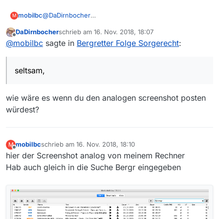
mobilbc
@
DaDirnbocher
M
seltsam, ich habe nochmal die Filmliste neu geladen
DaDirnbocher
schrieb am
16. Nov. 2018, 18:07
und nochmal nachgesehen, ob irgendein Filter
zuletzt editiert von
Offline
@
mobilbc
sagte in
Bergretter Folge Sorgerecht
:
gesetzt ist, ist aber nicht. Habe dann noch mal unter
Hilfe Update Server aktualisieren geklickt und neue
Filmliste geladen, es kommt nicht.
seltsam,
Hab auch eine neue Wlan Verbindung ausprobiert
wie wäre es wenn du den analogen screenshot posten
würdest?
mobilbc
schrieb am
16. Nov. 2018, 18:10
M
zuletzt editiert von
Offline
hier der Screenshot analog von meinem Rechner
Hab auch gleich in die Suche Bergr eingegeben