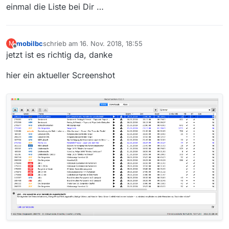
einmal die Liste bei Dir …
mobilbc
schrieb am
16. Nov. 2018, 18:55
M
zuletzt editiert von
Offline
jetzt ist es richtig da, danke
hier ein aktueller Screenshot