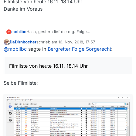
Filmliste von heute 16.11. 18.14 Uhr
Danke im Voraus
mobilbc
Hallo, gestern lief die o.g. Folge
M
Sender ZDF
DaDirnbocher
schrieb am
16. Nov. 2018, 17:57
Hier der Link in die Mediathek:
zuletzt editiert von
Offline
@
mobilbc
sagte in
Bergretter Folge Sorgerecht
:
https://www.zdf.de/serien/die-bergretter
Mein Betriebssystem ist Mac OS 10.14
MediathekView Version 13.2.1
Filmliste von heute 16.11. 18.14 Uhr
Filmliste von heute 16.11. 18.14 Uhr
Danke im Voraus
Selbe Filmliste: