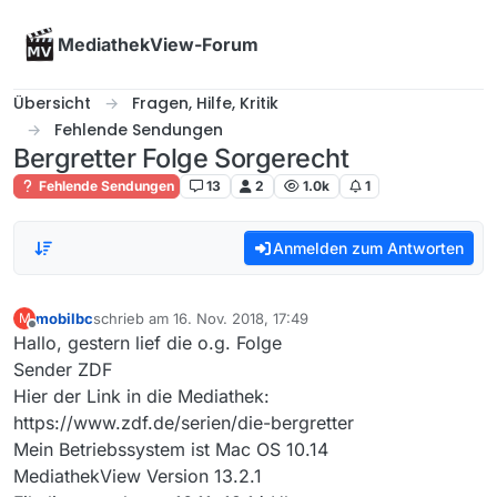
Skip to content
MediathekView-Forum
Übersicht
Fragen, Hilfe, Kritik
Fehlende Sendungen
Bergretter Folge Sorgerecht
Fehlende Sendungen
13
2
1.0k
1
Anmelden zum Antworten
mobilbc
schrieb am
16. Nov. 2018, 17:49
M
zuletzt editiert von
Offline
Hallo, gestern lief die o.g. Folge
Sender ZDF
Hier der Link in die Mediathek:
https://www.zdf.de/serien/die-bergretter
Mein Betriebssystem ist Mac OS 10.14
MediathekView Version 13.2.1