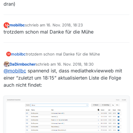
dran)
mobilbc
schrieb am
16. Nov. 2018, 18:23
M
zuletzt editiert von
Offline
trotzdem schon mal Danke für die Mühe
mobilbc
trotzdem schon mal Danke für die Mühe
M
DaDirnbocher
schrieb am
16. Nov. 2018, 18:30
zuletzt editiert von
Offline
@
mobilbc
spannend ist, dass mediathekviewweb mit
einer “zuletzt um 18:15” aktualisierten Liste die Folge
auch nicht findet: