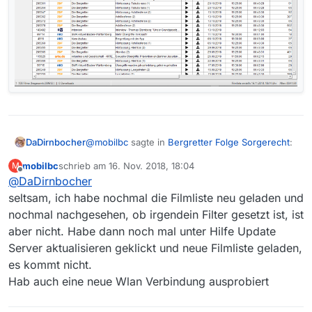
@
mobilbc
sagte in
Bergretter Folge Sorgerecht
:
DaDirnbocher
mobilbc
schrieb am
16. Nov. 2018, 18:04
M
zuletzt editiert von
Offline
@
DaDirnbocher
Filmliste von heute 16.11. 18.14 Uhr
seltsam, ich habe nochmal die Filmliste neu geladen und
nochmal nachgesehen, ob irgendein Filter gesetzt ist, ist
Selbe Filmliste:
aber nicht. Habe dann noch mal unter Hilfe Update
Server aktualisieren geklickt und neue Filmliste geladen,
es kommt nicht.
Hab auch eine neue Wlan Verbindung ausprobiert