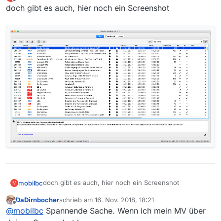
zuletzt editiert von
Offline
doch gibt es auch, hier noch ein Screenshot
doch gibt es auch, hier noch ein Screenshot
mobilbc
M
DaDirnbocher
schrieb am
16. Nov. 2018, 18:21
zuletzt editiert von
Offline
@
mobilbc
Spannende Sache. Wenn ich mein MV über