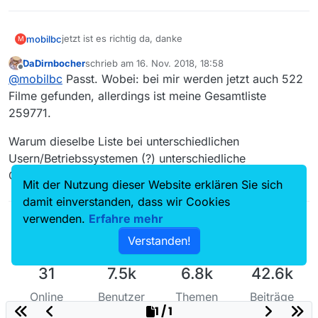
jetzt ist es richtig da, danke
mobilbc
M
DaDirnbocher
schrieb am
16. Nov. 2018, 18:58
hier ein aktueller Screenshot
zuletzt editiert von
Offline
@
mobilbc
Passt. Wobei: bei mir werden jetzt auch 522
Filme gefunden, allerdings ist meine Gesamtliste
259771.
Warum dieselbe Liste bei unterschiedlichen
Usern/Betriebssystemen (?) unterschiedliche
Gesamtanzahl hat, bleibt spannend.
Mit der Nutzung dieser Website erklären Sie sich
damit einverstanden, dass wir Cookies
verwenden.
Erfahre mehr
Verstanden!
31
7.5k
6.8k
42.6k
Online
Benutzer
Themen
Beiträge
1 / 1