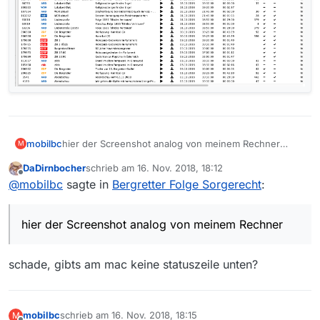
hier der Screenshot analog von meinem Rechner
mobilbc
M
Hab auch gleich in die Suche Bergr eingegeben
DaDirnbocher
schrieb am
16. Nov. 2018, 18:12
zuletzt editiert von
Offline
@
mobilbc
sagte in
Bergretter Folge Sorgerecht
:
hier der Screenshot analog von meinem Rechner
schade, gibts am mac keine statuszeile unten?
mobilbc
schrieb am
16. Nov. 2018, 18:15
M