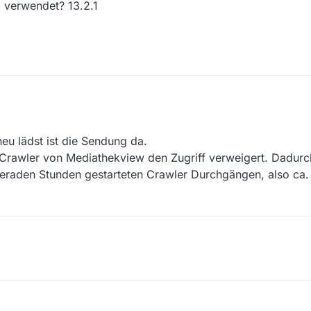
 verwendet? 13.2.1
ettpreis 2018” ist derzeit nicht zu finden. Ich habe auch versucht mit 
neu lädst ist die Sendung da.
sende Sendung gefunden.
e Sendung? BR
 Crawler von Mediathekview den Zugriff verweigert. Dadurc
scher Kabarettpreis 2018
eraden Stunden gestarteten Crawler Durchgängen, also ca.
diathek des Senders
video/gala-abend-01112018-bayerischer-kabarettpreis-2018-av:5ba222
verwendet? Windows 7 und Linux
 wird verwendet? 13.2.1