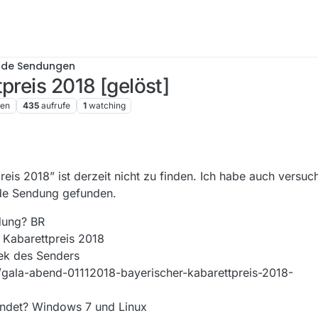
nde Sendungen
preis 2018 [gelöst]
ren
435
aufrufe
1
watching
8, 21:34
eis 2018” ist derzeit nicht zu finden. Ich habe auch versuc
de Sendung gefunden.
dung? BR
 Kabarettpreis 2018
ek des Senders
/gala-abend-01112018-bayerischer-kabarettpreis-2018-
endet? Windows 7 und Linux