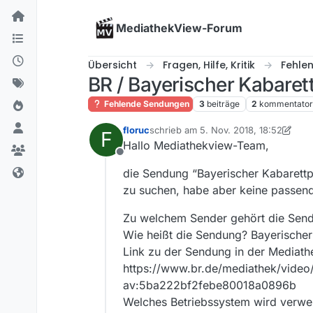
Skip to content
MediathekView-Forum
Übersicht
Fragen, Hilfe, Kritik
Fehle
BR / Bayerischer Kabarett
Fehlende Sendungen
3
beiträge
2
kommentato
floruc
schrieb am
5. Nov. 2018, 18:52
F
zuletzt editiert von iks-jott
11. Mai 201
Hallo Mediathekview-Team,
Offline
die Sendung “Bayerischer Kabarettpr
zu suchen, habe aber keine passen
Zu welchem Sender gehört die Sen
Wie heißt die Sendung? Bayerischer
Link zu der Sendung in der Mediath
https://www.br.de/mediathek/video
av:5ba222bf2febe80018a0896b
Welches Betriebssystem wird verw