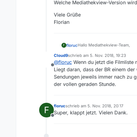
Welche Mediathekview-Version wird
Viele Grüße
Florian
Hallo Mediathekview-Team,
floruc
F
Cloud9
schrieb am
5. Nov. 2018, 19:23
die Sendung “Bayerischer Kabar
zuletzt editiert von
@
floruc
Wenn du jetzt die Filmliste 
suchen, habe aber keine pas
Offline
Zu welchem Sender gehört di
Liegt daran, dass der BR einem der
Wie heißt die Sendung? Bayeri
Sendungen jeweils immer nach zu g
Link zu der Sendung in der Me
Viele Grüße
der vollen geraden Stunde.
https://www.br.de/mediathek/
Florian
Welches Betriebssystem wird 
Welche Mediathekview-Version
floruc
schrieb am
5. Nov. 2018, 20:17
F
zuletzt editiert von
Super, klappt jetzt. Vielen Dank.
Offline