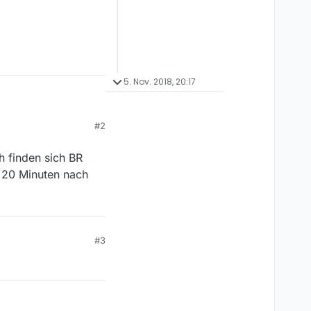
5. Nov. 2018, 20:17
#2
“Gala-Abend” zu
h finden sich BR
 20 Minuten nach
bf2febe80018a0896b
#3