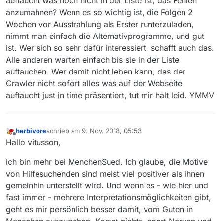
auftaucht was noch nicht in der Liste ist, das Fehlen
durch die frühen Meldungen haben sie
Gelegenheit, sich ein potentielles Problem
anzumahnen? Wenn es so wichtig ist, die Folgen 2
anzusehen und womöglich rechtzeitig zu
Wochen vor Ausstrahlung als Erster runterzuladen,
beheben, bevor der Film wieder aus der
nimmt man einfach die Alternativprogramme, und gut
Mediathek der Sender verschwindet. Wir
ist. Wer sich so sehr dafür interessiert, schafft auch das.
wissen doch alle, wie kurz die Sendungen
teilweise erreichbar sind und wie wenig Zeit
Alle anderen warten einfach bis sie in der Liste
unsere Entwickler haben.
auftauchen. Wer damit nicht leben kann, das der
Crawler nicht sofort alles was auf der Webseite
auftaucht just in time präsentiert, tut mir halt leid. YMMV
herbivore
schrieb am
9. Nov. 2018, 05:53
zuletzt editiert von
Offline
Hallo vitusson,
ich bin mehr bei MenchenSued. Ich glaube, die Motive
von Hilfesuchenden sind meist viel positiver als ihnen
gemeinhin unterstellt wird. Und wenn es - wie hier und
fast immer - mehrere Interpretationsmöglichkeiten gibt,
geht es mir persönlich besser damit, vom Guten in
Menschen auszugehen. Kostet nichts, spart Nerven und