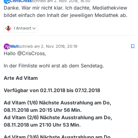
ChrisCross
schrieb am
2. Nov. 2018, 16:50
C
zuletzt editiert von
Offline
Danke. War mir nicht klar. Ich dachte, Mediathekview
bildet einfach den Inhalt der jeweiligen Mediathek ab.
1 Antwort
Walt
schrieb am
2. Nov. 2018, 20:19
W
zuletzt editiert von
Offline
Hallo @CrisCross,
In der Filmliste wohl erst ab dem Sendetag.
Arte Ad Vitam
Verfügbar von 02.11.2018 bis 07.12.2018
Ad Vitam (1/6) Nächste Ausstrahlung am Do,
08.11.2018 um 20:15 Uhr 56 Min.
Ad Vitam (2/6) Nächste Ausstrahlung am Do,
08.11.2018 um 21:10 Uhr 53 Min.
Ad Vitam (3/6) Nächste Ausstrahlung am Do,