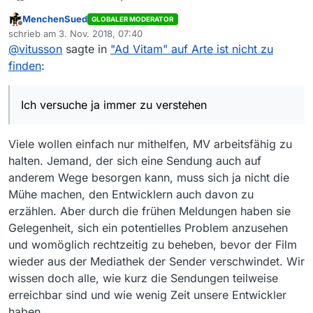
Menschen umtreibt, die die webpages der Sender
MenchenSued
GLOBALER MODERATOR
stündlich durchforsten, nur um jede Neuerung dann
Offline
schrieb am
3. Nov. 2018, 07:40
sofort hier als Fehlende Sendung anzumahnen.
zuletzt editiert von
@
vitusson
sagte in
"Ad Vitam" auf Arte ist nicht zu
Während sie die Sachen, so sie sie denn unbdingt
sofort brauchen auch direkt mit Drittprogrammen
finden
:
downloaden könnten.
Ich versuche ja immer zu verstehen
Viele wollen einfach nur mithelfen, MV arbeitsfähig zu
halten. Jemand, der sich eine Sendung auch auf
anderem Wege besorgen kann, muss sich ja nicht die
Mühe machen, den Entwicklern auch davon zu
erzählen. Aber durch die frühen Meldungen haben sie
Gelegenheit, sich ein potentielles Problem anzusehen
und womöglich rechtzeitig zu beheben, bevor der Film
wieder aus der Mediathek der Sender verschwindet. Wir
wissen doch alle, wie kurz die Sendungen teilweise
erreichbar sind und wie wenig Zeit unsere Entwickler
haben.