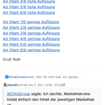
Ad Vitam 4/6 hohe Auflösung
Ad Vitam 5/6 hohe Auflösung
Ad Vitam 6/6 hohe Auflösung
Ad Vitam 1/6 geringe Auflösung
Ad Vitam 2/6 geringe Auflösung
Ad Vitam 3/6 geringe Auflösung
Ad Vitam 4/6 geringe Auflösung
Ad Vitam 5/6 geringe Auflösung
Ad Vitam 6/6 geringe Auflösung
Gruß Walt
ChrisCross
Danke. War mir nicht klar. Ich dachte,
C
Mediathekview bildet einfach den Inhalt der
styroll
schrieb am
2. Nov. 2018, 20:32
jeweiligen Mediathek ab.
zuletzt editiert von styroll
11. Feb. 2018, 21:36
Offline
@
ChrisCross
sagte: Ich dachte, Mediathekview
bildet einfach den Inhalt der jeweiligen Mediathek