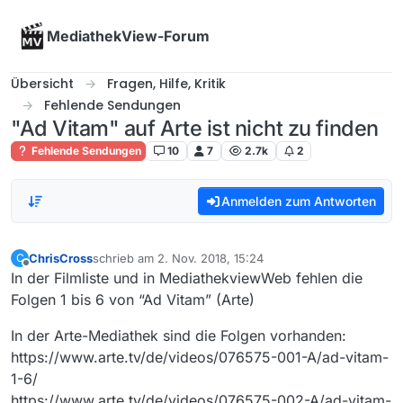
Skip to content
MediathekView-Forum
Übersicht
Fragen, Hilfe, Kritik
Fehlende Sendungen
"Ad Vitam" auf Arte ist nicht zu finden
Fehlende Sendungen
10
7
2.7k
2
Anmelden zum Antworten
ChrisCross
schrieb am
2. Nov. 2018, 15:24
C
zuletzt editiert von
Offline
In der Filmliste und in MediathekviewWeb fehlen die
Folgen 1 bis 6 von “Ad Vitam” (Arte)
In der Arte-Mediathek sind die Folgen vorhanden:
https://www.arte.tv/de/videos/076575-001-A/ad-vitam-
1-6/
https://www.arte.tv/de/videos/076575-002-A/ad-vitam-