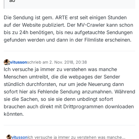
ab
Die Sendung ist gem. ARTE erst seit einigen Stunden
auf der Website publiziert. Der MV-Crawler kann schon
bis zu 24h benötigen, bis neu aufgetauchte Sendungen
gefunden werden und dann in der Filmliste erscheinen.
vitusson
schrieb am
2. Nov. 2018, 20:38
zuletzt editiert von
Offline
Ich versuche ja immer zu verstehen was manche
Menschen umtreibt, die die webpages der Sender
stündlich durchforsten, nur um jede Neuerung dann
sofort hier als Fehlende Sendung anzumahnen. Während
sie die Sachen, so sie sie denn unbdingt sofort
brauchen auch direkt mit Drittprogrammen downloaden
könnten.
vitusson
Ich versuche ja immer zu verstehen was manche