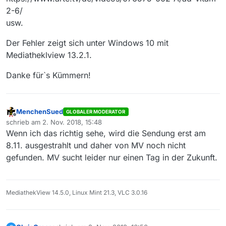
2-6/
usw.
Der Fehler zeigt sich unter Windows 10 mit
Mediatheklview 13.2.1.
Danke für`s Kümmern!
MenchenSued
GLOBALER MODERATOR
Offline
schrieb am
2. Nov. 2018, 15:48
zuletzt editiert von
Wenn ich das richtig sehe, wird die Sendung erst am
8.11. ausgestrahlt und daher von MV noch nicht
gefunden. MV sucht leider nur einen Tag in der Zukunft.
MediathekView 14.5.0, Linux Mint 21.3, VLC 3.0.16