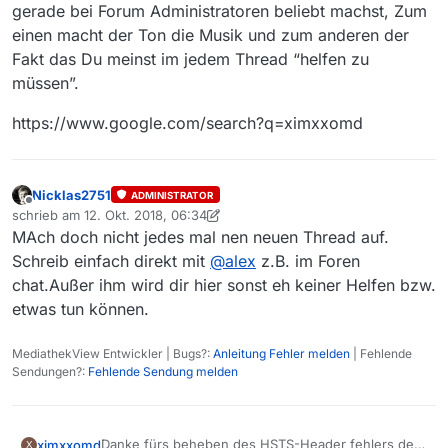
flag gemäß RFC setzen. Habe auch dazu das
gerade bei Forum Administratoren beliebt machst, Zum
verlinkt.
einen macht der Ton die Musik und zum anderen der
Ich verstehe wirklich 0 was mit “Anderer Ton bitte”
Fakt das Du meinst im jedem Thread “helfen zu
gemeint gewesen ist. Ich habe mir mein Beitrag jetzt
noch 3 mal durchgelesen. Der besteht aus Lob +
müssen”.
hinweis auf Fehler + Verbesserungsvorschlag.
https://www.google.com/search?q=ximxxomd
Nicklas2751
ADMINISTRATOR
Offline
schrieb am
12. Okt. 2018, 06:34
zuletzt editiert von Nicklas2751
10. Dez. 2018, 08:34
MAch doch nicht jedes mal nen neuen Thread auf.
Schreib einfach direkt mit
@
alex
z.B. im Foren
chat.Außer ihm wird dir hier sonst eh keiner Helfen bzw.
etwas tun können.
MediathekView Entwickler | Bugs?:
Anleitung Fehler melden
| Fehlende
Sendungen?:
Fehlende Sendung melden
Danke fürs beheben des HSTS-Header fehlers den
ximxxomd
X