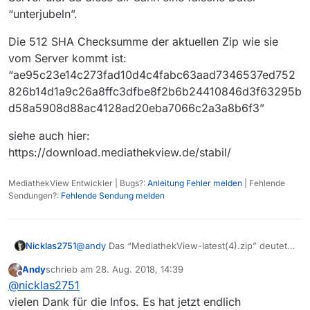
“unterjubeln”.
Die 512 SHA Checksumme der aktuellen Zip wie sie
vom Server kommt ist:
“ae95c23e14c273fad10d4c4fabc63aad7346537ed752
826b14d1a9c26a8ffc3dfbe8f2b6b24410846d3f63295b
d58a5908d88ac4128ad20eba7066c2a3a8b6f3”
siehe auch hier:
https://download.mediathekview.de/stabil/
MediathekView Entwickler | Bugs?:
Anleitung Fehler melden
| Fehlende
Sendungen?:
Fehlende Sendung melden
@
andy
Das “MediathekView-latest(4).zip” deutet
Nicklas2751
darauf hin, dass du schon mehrer Zips in deinem
Andy
schrieb am
28. Aug. 2018, 14:39
Download Ordner rumfliegen hast und vermutlich
Du kannst also:
zuletzt editiert von
Offline
@
nicklas2751
einfach nicht den richtigen öffnest. Ich habe es
extra nochmals überprüft die Download Seite
Deinen DL Ordner nach Änderungsdatum
vielen Dank für die Infos. Es hat jetzt endlich