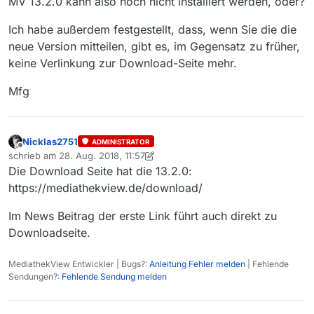
MV 13.2.0 kann also noch nicht installiert werden, oder?
Ich habe außerdem festgestellt, dass, wenn Sie die die
neue Version mitteilen, gibt es, im Gegensatz zu früher,
keine Verlinkung zur Download-Seite mehr.
Mfg
Nicklas2751
ADMINISTRATOR
Offline
schrieb am
28. Aug. 2018, 11:57
zuletzt editiert von Nicklas2751
Die Download Seite hat die 13.2.0:
https://mediathekview.de/download/
Im News Beitrag der erste Link führt auch direkt zu
Downloadseite.
MediathekView Entwickler | Bugs?:
Anleitung Fehler melden
| Fehlende
Sendungen?:
Fehlende Sendung melden