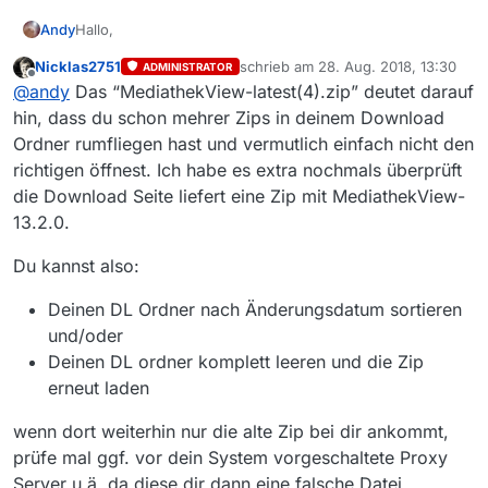
Hallo,
Andy
Nicklas2751
schrieb am
28. Aug. 2018, 13:30
ADMINISTRATOR
die DL-Seite hatte ich gefunden. Das war nicht mein
zuletzt editiert von
Offline
@
andy
Das “MediathekView-latest(4).zip” deutet darauf
Problem. Wenn ich aber über Windows (zip) MV13.2.0
downloade, öffnet sich, wie schon mitgeteilt folgendes
hin, dass du schon mehrer Zips in deinem Download
Fenster:
Ordner rumfliegen hast und vermutlich einfach nicht den
richtigen öffnest. Ich habe es extra nochmals überprüft
die Download Seite liefert eine Zip mit MediathekView-
Hier müßte der Ordner MV 13.2.0 zum Exthrahieren sein.
13.2.0.
Was ist falsch?
MfG
Du kannst also:
Deinen DL Ordner nach Änderungsdatum sortieren
und/oder
Deinen DL ordner komplett leeren und die Zip
erneut laden
wenn dort weiterhin nur die alte Zip bei dir ankommt,
prüfe mal ggf. vor dein System vorgeschaltete Proxy
Server u.ä. da diese dir dann eine falsche Datei