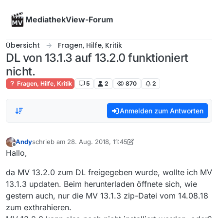
Skip to content
MediathekView-Forum
Übersicht
Fragen, Hilfe, Kritik
DL von 13.1.3 auf 13.2.0 funktioniert
nicht.
Fragen, Hilfe, Kritik
5
2
870
2
Anmelden zum Antworten
Andy
schrieb am
28. Aug. 2018, 11:45
zuletzt editiert von Andy
Offline
Hallo,
da MV 13.2.0 zum DL freigegeben wurde, wollte ich MV
13.1.3 updaten. Beim herunterladen öffnete sich, wie
gestern auch, nur die MV 13.1.3 zip-Datei vom 14.08.18
zum exthrahieren.