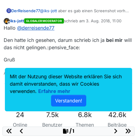
DerReisende77
@
iks-jott
aber es gab einen Screenshot vorher
D
der bewies das es funktioniert ;)
iks-jott
schrieb am
3. Aug. 2018, 11:00
GLOBALER MODERATOR
zuletzt editiert von
Offline
Hallo
@
derreisende77
Den hatte ich gesehen, darum schrieb ich ja
bei mir
will
das nicht gelingen.:pensive_face:
Gruß
Auch ein Maulwurfn findet mal ein Huhn!
Mit der Nutzung dieser Website erklären Sie sich
damit einverstanden, dass wir Cookies
verwenden.
Erfahre mehr
Verstanden!
24
7.5k
6.8k
42.6k
Online
Benutzer
Themen
Beiträge
1 / 1