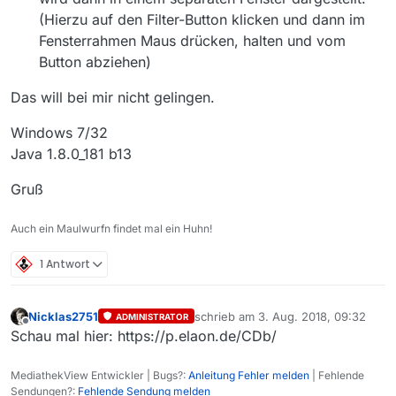
(Hierzu auf den Filter-Button klicken und dann im
Fensterrahmen Maus drücken, halten und vom
Button abziehen)
Das will bei mir nicht gelingen.
Windows 7/32
Java 1.8.0_181 b13
Gruß
Auch ein Maulwurfn findet mal ein Huhn!
1 Antwort
Nicklas2751
schrieb am
3. Aug. 2018, 09:32
ADMINISTRATOR
zuletzt editiert von
Offline
Schau mal hier: https://p.elaon.de/CDb/
MediathekView Entwickler | Bugs?:
Anleitung Fehler melden
| Fehlende
Sendungen?:
Fehlende Sendung melden