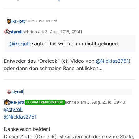
Hallo zusammen!
iks-jott
styroll
schrieb am
3. Aug. 2018, 09:41
Zitat aus
Changelog
:
zuletzt editiert von
Offline
@
iks-jott
sagte: Das will bei mir nicht gelingen.
Filter-Button Popover lässt sich nun ablösen und
Das will bei mir nicht gelingen.
wird dann in einem separaten Fenster dargestellt.
(Hierzu auf den Filter-Button klicken und dann im
Entweder das “Dreieck” (cf. Video von
@
Nicklas2751
)
Fensterrahmen Maus drücken, halten und vom
Windows 7/32
oder dann den schmalen Rand anklicken…
Button abziehen)
Java 1.8.0_181 b13
Gruß
styroll
@
iks-jott
sagte: Das will bei mir nicht gelingen.
iks-jott
schrieb am
3. Aug. 2018, 09:43
GLOBALER MODERATOR
zuletzt editiert von
Offline
@
styroll
Entweder das “Dreieck” (cf. Video von
@
Nicklas2751
)
@
Nicklas2751
oder dann den schmalen Rand anklicken…
Danke euch beiden!
Dieser Zipfel (Dreieck) ist so ziemlich die einzige Stelle,