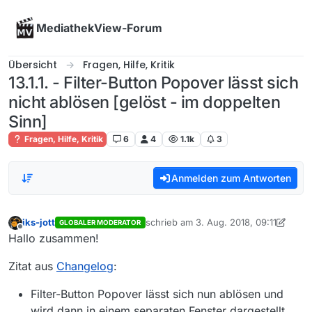
Skip to content
MediathekView-Forum
Übersicht
Fragen, Hilfe, Kritik
13.1.1. - Filter-Button Popover lässt sich
nicht ablösen [gelöst - im doppelten
Sinn]
Fragen, Hilfe, Kritik
6
4
1.1k
3
Anmelden zum Antworten
iks-jott
schrieb am
3. Aug. 2018, 09:11
GLOBALER MODERATOR
zuletzt editiert von iks-jott
8. März 2018
Offline
Hallo zusammen!
Zitat aus
Changelog
:
Filter-Button Popover lässt sich nun ablösen und
wird dann in einem separaten Fenster dargestellt.