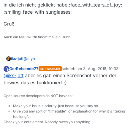
in die ich nicht geklickt habe.:face_with_tears_of_joy:
:smiling_face_with_sunglasses:
Gruß
Auch ein Maulwurfn findet mal ein Huhn!
@
styroll
iks-jott
@
Nicklas2751
DerReisende77
schrieb am
3. Aug. 2018, 10:33
D
ENTWICKLER
Danke euch beiden!
zuletzt editiert von
Offline
@
iks-jott
aber es gab einen Screenshot vorher der
Dieser Zipfel (Dreieck) ist so ziemlich die einzige Stelle,
in die ich nicht geklickt habe.:face_with_tears_of_joy:
Gruß
bewies das es funktioniert ;)
:smiling_face_with_sunglasses:
Open source developers do NOT have to:
Make your issue a priority, just because you say so.
Give you any sort of "timetable", or explanation for why it´s "taking
too long".
Check your entitlement. Nobody owes you anything.