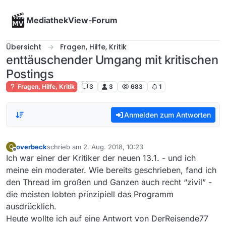
Skip to content
MediathekView-Forum
Übersicht
Fragen, Hilfe, Kritik
enttäuschender Umgang mit kritischen
Postings
Fragen, Hilfe, Kritik
3
3
683
1
Anmelden zum Antworten
overbeck
schrieb am
2. Aug. 2018, 10:23
O
zuletzt editiert von
Offline
Ich war einer der Kritiker der neuen 13.1. - und ich
meine ein moderater. Wie bereits geschrieben, fand ich
den Thread im großen und Ganzen auch recht “zivil” -
die meisten lobten prinzipiell das Programm
ausdrücklich.
Heute wollte ich auf eine Antwort von DerReisende77