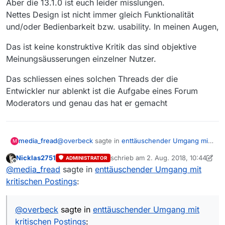
Aber die 13.1.0 ist euch leider misslungen.
Nettes Design ist nicht immer gleich Funktionalität
und/oder Bedienbarkeit bzw. usability. In meinen Augen,
Das ist keine konstruktive Kritik das sind objektive
Meinungsäusserungen einzelner Nutzer.
Das schliessen eines solchen Threads der die
Entwickler nur ablenkt ist die Aufgabe eines Forum
Moderators und genau das hat er gemacht
@
overbeck
sagte in
enttäuschender Umgang mit
media_fread
M
kritischen Postings
:
Nicklas2751
schrieb am
2. Aug. 2018, 10:44
ADMINISTRATOR
zuletzt editiert von Nicklas2751
8. Fe
Offline
Ich gehe 'mal davon aus, dass die
@
media_fread
sagte in
enttäuschender Umgang mit
Halbwertzeit dieses Postings nicht
kritischen Postings
:
Das ist jetzt aber “sehr unterstellend” von Dir
besonders lang sein wird, aber wollte es
(etwas was Du oben selbst kritisiert hast).
einfach einmal gesagt haben
@
overbeck
sagte in
enttäuschender Umgang mit
@
overbeck
sagte in
enttäuschender Umgang mit
kritischen Postings
:
kritischen Postings
: