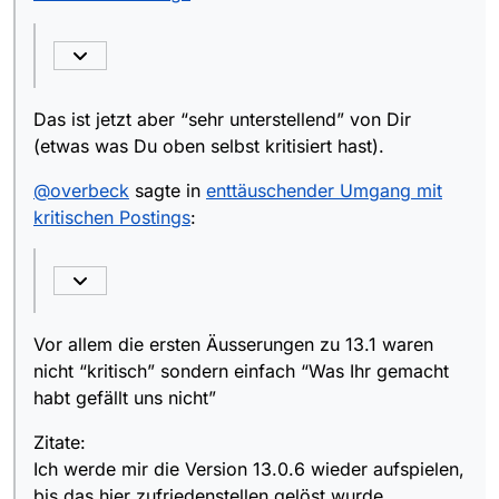
Aber kritische Äußerungen scheinen hier
nicht erwünscht zu sein.
Vor allem die ersten Äusserungen zu 13.1 waren
nicht “kritisch” sondern einfach “Was Ihr gemacht
habt gefällt uns nicht”
Zitate:
Das ist jetzt aber “sehr unterstellend” von Dir
Ich werde mir die Version 13.0.6 wieder
aufspielen, bis das hier zufriedenstellen gelöst
Das ist keine konstruktive Kritik das sind objektive
(etwas was Du oben selbst kritisiert hast).
wurde.
Meinungsäusserungen einzelner Nutzer.
Einzelschicksal ist gut. Bisher gab es keinen dem
Das schliessen eines solchen Threads der die
@
overbeck
sagte in
enttäuschender Umgang mit
das gefallen hat.
Entwickler nur ablenkt ist die Aufgabe eines
kritischen Postings
:
Aber die 13.1.0 ist euch leider misslungen.
Forum Moderators und genau das hat er gemacht
Nettes Design ist nicht immer gleich Funktionalität
und/oder Bedienbarkeit bzw. usability. In meinen
Augen,
Vor allem die ersten Äusserungen zu 13.1 waren
nicht “kritisch” sondern einfach “Was Ihr gemacht
habt gefällt uns nicht”
Zitate:
Ich werde mir die Version 13.0.6 wieder aufspielen,
bis das hier zufriedenstellen gelöst wurde.