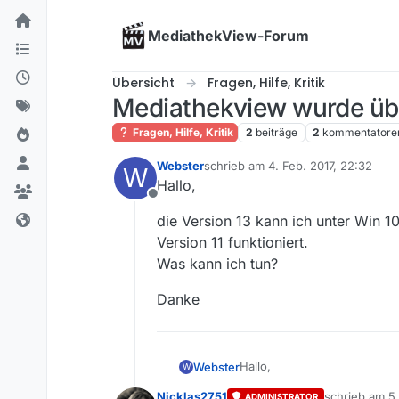
Skip to content
MediathekView-Forum
Übersicht
Fragen, Hilfe, Kritik
Mediathekview wurde über
Fragen, Hilfe, Kritik
2
beiträge
2
kommentatore
Webster
schrieb am
4. Feb. 2017, 22:32
W
zuletzt editiert von
Hallo,
Offline
die Version 13 kann ich unter Win 10 
Version 11 funktioniert.
Was kann ich tun?
Danke
Hallo,
Webster
W
Nicklas2751
schrieb am
5.
ADMINISTRATOR