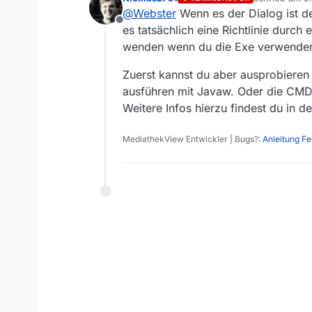
die Version 13 kann ich unter
zuletzt editie
@
Webster
Wenn es der Dialog ist d
Version 11 funktioniert.
Offline
Was kann ich tun?
Danke
es tatsächlich eine Richtlinie dur
wenden wenn du die Exe verwenden
Zuerst kannst du aber ausprobieren 
ausführen mit Javaw. Oder die CMD 
Weitere Infos hierzu findest du in d
MediathekView Entwickler | Bugs?:
Anleitung F