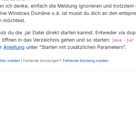
 Win 10 nicht öffnen, weil sie über eine Gruppenrichtlinie blockiert wird.
rt von
en ich denke, einfach die Meldung ignorieren und trotzdem
ch eine Windows Domäne o.ä. ist musst du dich an den entsp
 möchtest.
ob du die .jar Datei direkt starten kannst. Entweder via dop
öffnen in das Verzeichnis gehen und so starten:
java -jar 
er
Anleitung
unter “Starten mit zusätzlichen Parametern”.
ehler melden
| Fehlende Sendungen?:
Fehlende Sendung melden