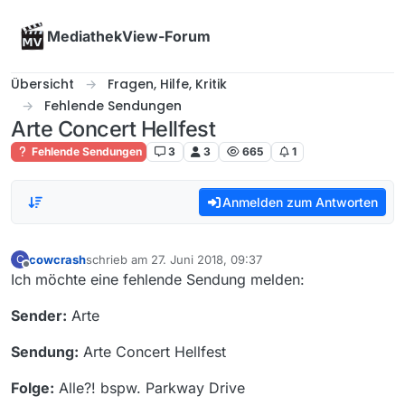
Skip to content
MediathekView-Forum
Übersicht
Fragen, Hilfe, Kritik
Fehlende Sendungen
Arte Concert Hellfest
Fehlende Sendungen
3
3
665
1
Anmelden zum Antworten
cowcrash
schrieb am
27. Juni 2018, 09:37
C
zuletzt editiert von
Offline
Ich möchte eine fehlende Sendung melden:
Sender:
Arte
Sendung:
Arte Concert Hellfest
Folge:
Alle?! bspw. Parkway Drive