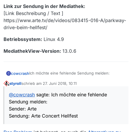
Link zur Sendung in der Mediathek:
[Link Beschreibung / Text ]
https://www.arte.tv/de/videos/083415-016-A/parkway-
drive-beim-hellfest/
Betriebssystem:
Linux 4.9
MediathekView-Version:
13.0.6
Ich möchte eine fehlende Sendung melden:
cowcrash
C
styroll
schrieb am
27. Juni 2018, 10:11
Sender:
Arte
zuletzt editiert von
Offline
@
cowcrash
sagte: Ich möchte eine fehlende
Sendung:
Arte Concert Hellfest
Sendung melden:
Folge:
Alle?! bspw. Parkway Drive
Sender: Arte
Sendung: Arte Concert Hellfest
Link zur Sendung in der Mediathek:
[Link Beschreibung / Text ]
https://www.arte.tv/de/videos/083415-016-
Betriebssystem:
Linux 4.9