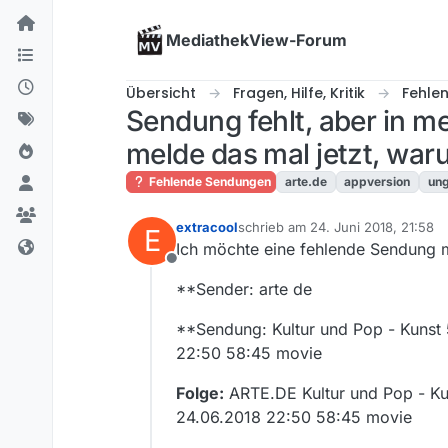
Skip to content
MediathekView-Forum
Übersicht
Fragen, Hilfe, Kritik
Fehle
Sendung fehlt, aber in m
melde das mal jetzt, war
Fehlende Sendungen
arte.de
appversion
ung
extracool
schrieb am
24. Juni 2018, 21:58
E
zuletzt editiert von
Ich möchte eine fehlende Sendung 
Offline
**Sender: arte de
**Sendung: Kultur und Pop - Kunst
22:50 58:45 movie
Folge:
ARTE.DE Kultur und Pop - Ku
24.06.2018 22:50 58:45 movie