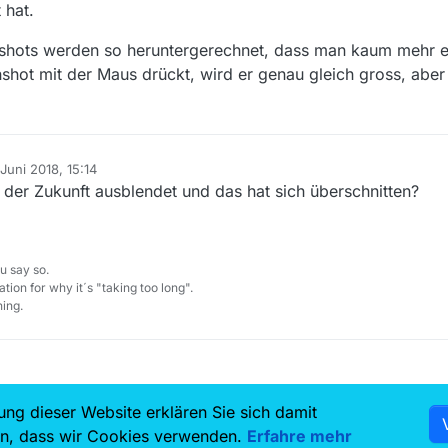
3.0.6.
 hat.
shots werden so heruntergerechnet, dass man kaum mehr e
ot mit der Maus drückt, wird er genau gleich gross, aber 
Juni 2018, 15:14
 von
n der Zukunft ausblendet und das hat sich überschnitten?
u say so.
tion for why it´s "taking too long".
ing.
ung dieser Website erklären Sie sich damit
7.5k
6.8k
en, dass wir Cookies verwenden.
Erfahre mehr