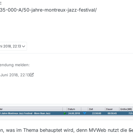
:
35-000-A/50-jahre-montreux-jazz-festival/
i 2018, 22:13
Sendung melden:
 Juni 2018, 22:13
von iks-jott
 - Kunst 50 Jahre Montreux Jazz Festival - More than Jazz expand_mor
Pop - Kunst 50 Jahre Montreux Jazz Festival - More than Jazz expand_
diathek:
eos/065835-000-A/50-jahre-montreux-jazz-festival/
en, was im Thema behauptet wird, denn MVWeb nutzt die
S