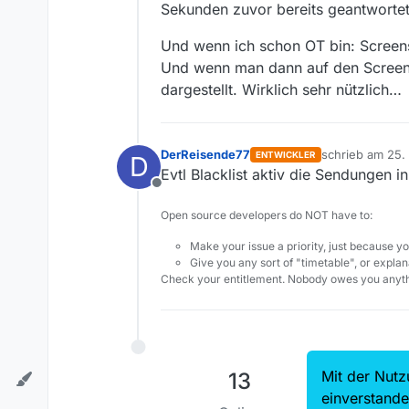
MediathekView-Version:
1
Sekunden zuvor bereits geantwortet
Und wenn ich schon OT bin: Screen
Und wenn man dann auf den Screensh
dargestellt. Wirklich sehr nützlich…
DerReisende77
schrieb am
25. 
ENTWICKLER
D
zuletzt editiert
Evtl Blacklist aktiv die Sendungen i
Offline
Open source developers do NOT have to:
Make your issue a priority, just because yo
Give you any sort of "timetable", or explana
Check your entitlement. Nobody owes you anyth
Mit der Nutz
13
einverstand