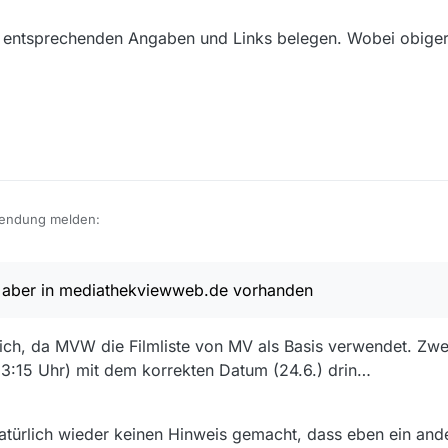
3.0.6.
t entsprechenden Angaben und Links belegen. Wobei obiger
Sendung melden:
, aber in mediathekviewweb.de vorhanden
 - Kunst 50 Jahre Montreux Jazz Festival - More than Jazz expand_mor
Pop - Kunst 50 Jahre Montreux Jazz Festival - More than Jazz expand_
glich, da MVW die Filmliste von MV als Basis verwendet. Zwei
(23:15 Uhr) mit dem korrekten Datum (24.6.) drin…
diathek:
eos/065835-000-A/50-jahre-montreux-jazz-festival/
natürlich wieder keinen Hinweis gemacht, dass eben ein and