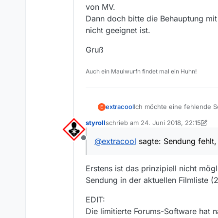
MediathekView-Version:
1
von MV.
Dann doch bitte die Behauptung mi
nicht geeignet ist.
Gruß
Auch ein Maulwurfn findet mal ein Huhn!
Ich möchte eine fehlende 
extracool
E
styroll
schrieb am
24. Juni 2018, 22:15
**Sender: arte de
zuletzt editiert von styroll
@
extracool
sagte: Sendung fehlt
Offline
**Sendung: Kultur und Pop
58:45 movie
Folge:
ARTE.DE Kultur und 
Erstens ist das prinzipiell nicht mö
58:45 movie
Sendung in der aktuellen Filmliste 
Link zur Sendung in der Me
https://www.arte.tv/de/vid
EDIT:
Betriebssystem:
windows
Die limitierte Forums-Software hat 