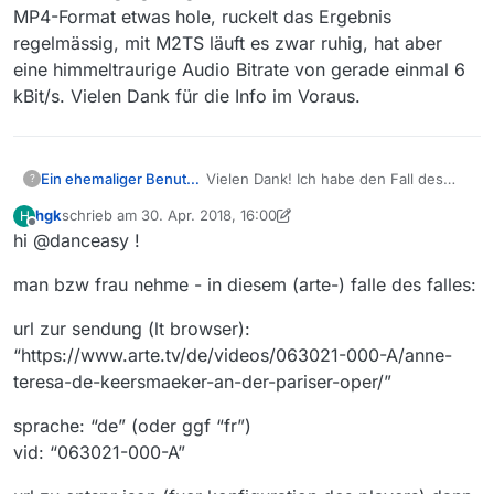
MP4-Format etwas hole, ruckelt das Ergebnis
die anderen Downloader. Gäbe es
allenfalls die Möglichkeit, den MV-
regelmässig, mit M2TS läuft es zwar ruhig, hat aber
Crawler so anzupassen, dass
eine himmeltraurige Audio Bitrate von gerade einmal 6
derartige Sender-Mätzchen einem
kBit/s. Vielen Dank für die Info im Voraus.
nicht den Tag versauen?
Betriebssystem: Windows 10 Pro
MV-Version: 13.0.6
Java-Version: 8/100
Ein ehemaliger Benutzer
Vielen Dank! Ich habe den Fall des
?
Sender:
Falles vorsichtshalber benutzt -
hgk
schrieb am
30. Apr. 2018, 16:00
H
sauberes Ergebnis. Ich erlaube mir,
zuletzt editiert von hgk
Offline
hi @danceasy !
dazu eine Frage zu stellen: Wie bist
du zu dieser Vorlage gelangt? Wenn
man bzw frau nehme - in diesem (arte-) falle des falles:
ich nämlich mit VDH im MP4-Format
etwas hole, ruckelt das Ergebnis
regelmässig, mit M2TS läuft es zwar
url zur sendung (lt browser):
ruhig, hat aber eine himmeltraurige
“https://www.arte.tv/de/videos/063021-000-A/anne-
Audio Bitrate von gerade einmal 6
teresa-de-keersmaeker-an-der-pariser-oper/”
kBit/s. Vielen Dank für die Info im
Voraus.
sprache: “de” (oder ggf “fr”)
vid: “063021-000-A”