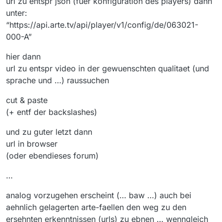
url zu entspr json (fuer konfiguration des players) dann
unter:
“https://api.arte.tv/api/player/v1/config/de/063021-
000-A”
hier dann
url zu entspr video in der gewuenschten qualitaet (und
sprache und …) raussuchen
cut & paste
(+ entf der backslashes)
und zu guter letzt dann
url in browser
(oder ebendieses forum)
…
analog vorzugehen erscheint (… baw …) auch bei
aehnlich gelagerten arte-faellen den weg zu den
ersehnten erkenntnissen (urls) zu ebnen … wenngleich