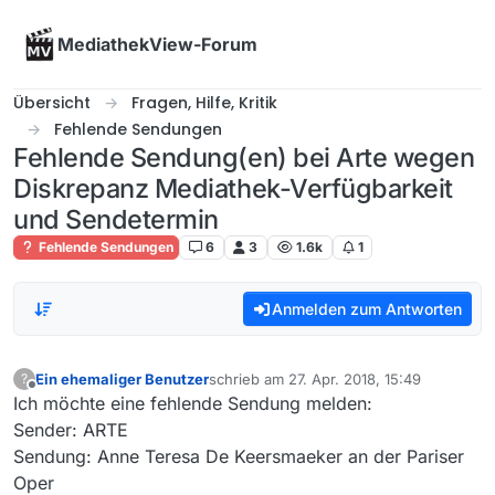
Skip to content
MediathekView-Forum
Übersicht
Fragen, Hilfe, Kritik
Fehlende Sendungen
Fehlende Sendung(en) bei Arte wegen
Diskrepanz Mediathek-Verfügbarkeit
und Sendetermin
Fehlende Sendungen
6
3
1.6k
1
Anmelden zum Antworten
Ein ehemaliger Benutzer
schrieb am
27. Apr. 2018, 15:49
?
zuletzt editiert von
Offline
Ich möchte eine fehlende Sendung melden:
Sender: ARTE
Sendung: Anne Teresa De Keersmaeker an der Pariser
Oper