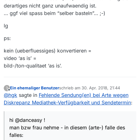
derartiges nicht ganz unaufwaendig ist.
… ggf viel spass beim “selber basteln”… ;-)
lg
ps:
kein (ueberfluessiges) konvertieren =
video ‘as is’ =
bild-/ton-qualitaet ‘as is’.
Ein ehemaliger Benutzer
schrieb am
30. Apr. 2018, 21:44
?
zuletzt editiert von
Offline
@
hgk
sagte in
Fehlende Sendung(en) bei Arte wegen
Diskrepanz Mediathek-Verfügbarkeit und Sendetermin
:
hi @danceasy !
man bzw frau nehme - in diesem (arte-) falle des
falles: