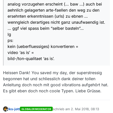
analog vorzugehen erscheint (… baw …) auch bei
aehnlich gelagerten arte-faellen den weg zu den
ersehnten erkenntnissen (urls) zu ebnen …
wenngleich derartiges nicht ganz unaufwaendig ist.
… ggf viel spass beim “selber basteln”…
lg
ps:
kein (ueberfluessiges) konvertieren =
video ‘as is’ =
bild-/ton-qualitaet ‘as is’.
Heissen Dank! You saved my day, der superstressig
begonnen hat und schliesslich dank deiner tollen
Anleitung doch noch mit good vibrations aufgehört hat.
Es gibt eben doch noch coole Typen. Liebe Grüsse.
iks-jott
schrieb am
2. Mai 2018, 08:13
GLOBALER MODERATOR
zuletzt editiert von
Offline