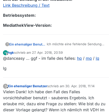
Link Beschreibung / Text
Betriebssystem:
MediathekView-Version:
Ich möchte eine fehlende Sendung
Ein ehemaliger Benutzer
?
melden:
hgk
schrieb am
27. Apr. 2018, 20:59
H
Sender: ARTE
Sendung:
zuletzt editiert von
Offline
@danceasy … ggf - im falle des falles:
hq
/
mq
/
lq
Sendung: Anne Teresa De
Keersmaeker an der Pariser Oper
Folge:
lg
Mediathek: Arte Concert -->
Bühnenperformance vom 25.04 bis
Link zur Sendung in der Mediathek:
1.05.2018
Link Beschreibung / Text
Ausstrahlungsdatum: Jetzt kommt der
Betriebssystem:
Ein ehemaliger Benutzer
schrieb am
30. Apr. 2018, 11:14
?
Arte-Witz: 2.05.2018, also einen Tag
zuletzt editiert von
Offline
Vielen Dank! Ich habe den Fall des Falles
nachdem die Verfügbarkeit in der
MediathekView-Version:
Mediathek abgelaufen ist. Falls also
vorsichtshalber benutzt - sauberes Ergebnis. Ich
MV nicht in der Zukunft sucht, ist
erlaube mir, dazu eine Frage zu stellen: Wie bist du zu
dieser Beitrag futsch, was schade
dieser Vorlage gelangt? Wenn ich nämlich mit VDH im
wäre, denn MV ist einfach besser als