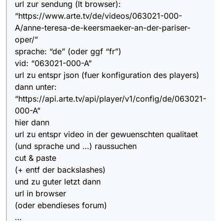
url zur sendung (lt browser):
“https://www.arte.tv/de/videos/063021-000-
A/anne-teresa-de-keersmaeker-an-der-pariser-
oper/”
sprache: “de” (oder ggf “fr”)
vid: “063021-000-A”
url zu entspr json (fuer konfiguration des players)
dann unter:
“https://api.arte.tv/api/player/v1/config/de/063021-
000-A”
hier dann
url zu entspr video in der gewuenschten qualitaet
(und sprache und …) raussuchen
cut & paste
(+ entf der backslashes)
und zu guter letzt dann
url in browser
(oder ebendieses forum)
…