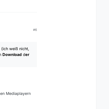
#6
en und erst nach 06h
eiß nicht, ob ich das
rei Folgen bekommen
(ich weiß nicht,
en
Download
d
er
nen Mediaplayern