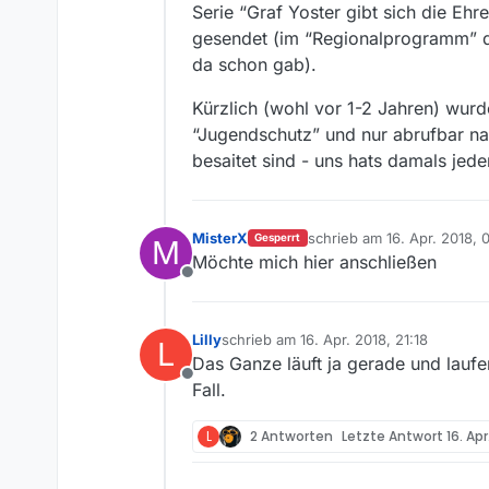
Serie “Graf Yoster gibt sich die Ehr
gesendet (im “Regionalprogramm” de
da schon gab).
Kürzlich (wohl vor 1-2 Jahren) wurd
“Jugendschutz” und nur abrufbar nac
besaitet sind - uns hats damals jede
MisterX
schrieb am
16. Apr. 2018, 
Gesperrt
M
zuletzt editiert von
Möchte mich hier anschließen
Offline
Lilly
schrieb am
16. Apr. 2018, 21:18
L
zuletzt editiert von
Das Ganze läuft ja gerade und laufe
Offline
Fall.
L
2 Antworten
Letzte Antwort
16. Apr