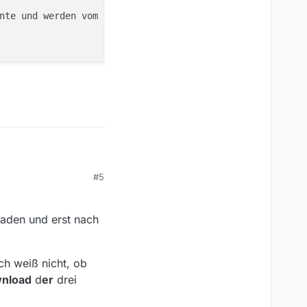
nte und werden vom MI5 gejagt. Denn die Dateien haben ei
#5
 laden und erst nach
nd dieses Zeitraums im
ch weiß nicht, ob
anden sein.
nload
d
er
drei