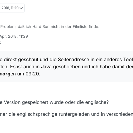
. 2018, 11:29
roblem, daß ich Hard Sun nicht in der Filmliste finde.
 Apr. 2018, 11:29
aran, daß ich die letzten Tage nach 22h vergessen habe, die Liste zu lad
 von
:
 Seite direkt geschaut und die Seitenadresse in ein anderes Tool (ich w
Es ist auch in
J
ava geschrieben und ich habe damit den
Download
d
er
d
 direkt geschaut und die Seitenadresse in ein anderes Tool 
den. Es ist auch in
J
ava geschrieben und ich habe damit d
m
org
en um 09:20.
he Version gespeichert wurde oder die englische?
mer die englischsprachige runtergeladen und in verschiede