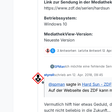
Link zur Sendung in der Mediathek
https://www.zdf.de/serien/hardsun
Betriebssystem:
Windows 10
MediathekView-Version:
Neueste Version
S
2 Antworten
Letzte Antwort
12. Apr
Ich möchte eine fehlende Se
SPMan
S
styroll
schrieb am
12. Apr. 2018, 09:45
Sender:
ZDF
zuletzt editiert von
@
spman
sagte in
Hard Sun - ZDF
Offline
Sendung:
Hard Sun
Auf der Webseite des ZDF kann m
Folge:
1-3 (komplett)
Vermutlich hilft hier etwas Geduld,
Die Folgen sind von 22h-6h ve
Programm auf. Auf der Websei
sucht nicht beliebig in die Zukunft…