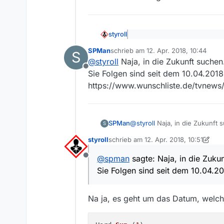
Link zur Sendung in der Medi
https://www.zdf.de/serien/ha
Betriebssystem:
Windows 10
styroll
@
spman
sagte in
Hard Sun 
MediathekView-Version:
SPMan
schrieb am
12. Apr. 2018, 10:44
Auf der Webseite des ZDF k
S
Neueste Version
zuletzt editiert von
Vermutlich hilft hier etwas Ge
@
styroll
Naja, in die Zukunft suche
beliebig in die Zukunft…
Offline
Sie Folgen sind seit dem 10.04.2018
https://www.wunschliste.de/tvnews
SPMan
@
styroll
Naja, in die Zukunft
S
Sie Folgen sind seit dem 10.0
styroll
schrieb am
12. Apr. 2018, 10:51
https://www.wunschliste.de/
zuletzt editiert von styroll
4. Dez. 201
@
spman
sagte: Naja, in die Zuku
Offline
Sie Folgen sind seit dem 10.04.2
Na ja, es geht um das Datum, welch