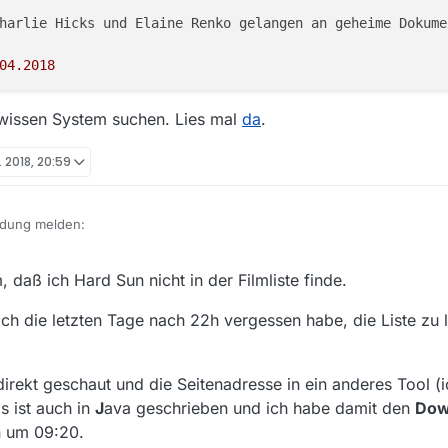
harlie Hicks und Elaine Renko gelangen an geheime Dokume
04
.2018
wissen System suchen. Lies mal
da
.
. 2018, 20:59
ndung melden:
daß ich Hard Sun nicht in der Filmliste finde.
 ich die letzten Tage nach 22h vergessen habe, die Liste zu
rfügbar. Trotz passend aktualierter Datenbank tauchen sie nicht währe
irekt geschaut und die Seitenadresse in ein anderes Tool (i
te des ZDF kann man sie sich aber anschauen, sprich sie müssten vorh
s ist auch in
J
ava geschrieben und ich habe damit den
Dow
athek:
 um 09:20.
rdsun