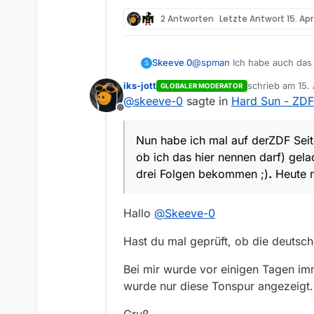
Betriebssystem:
2 Antworten
Letzte Antwort
15. Apr
Windows 10
MediathekView-Version:
Neueste Version
@
spman
Ich habe auch das P
Skeeve 0
S
iks-jott
schrieb am
15.
GLOBALER MODERATOR
Bei mir liegt’s aber eher d
zuletzt editiert
@
skeeve-0
sagte in
Hard Sun - ZDF
wieder am Rechner war.
Offline
Nun habe ich mal auf derZDF
hier nennen darf) geladen. 
Nun habe ich mal auf derZDF Seite
;)
.
Heute m
org
en um 09:20.
ob ich das hier nennen darf) gela
drei Folgen bekommen ;)
.
Heute 
Hallo
@
Skeeve-0
Hast du mal geprüft, ob die deutsc
Bei mir wurde vor einigen Tagen im
wurde nur diese Tonspur angezeigt.