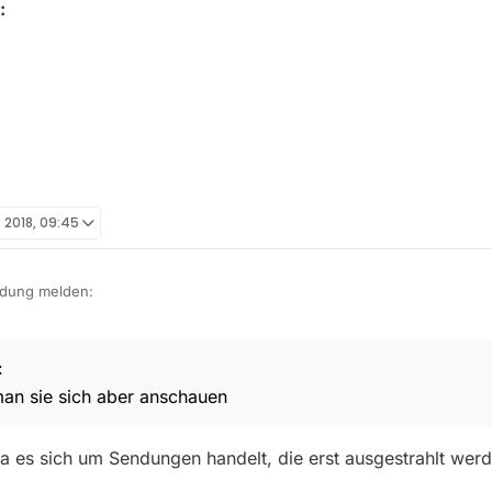
:
. 2018, 09:45
ndung melden:
:
an sie sich aber anschauen
 da es sich um Sendungen handelt, die erst ausgestrahlt wer
rfügbar. Trotz passend aktualierter Datenbank tauchen sie nicht währe
te des ZDF kann man sie sich aber anschauen, sprich sie müssten vorh