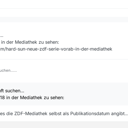
athek:
rdsun
- ZDF
:
ann man sie sich aber anschauen
duld, da es sich um Sendungen handelt, die erst ausgestrahlt werden. De
n…
 in der Mediathek zu sehen:
/m/hard-sun-neue-zdf-serie-vorab-in-der-mediathek
 suchen…
4.2018 in der Mediathek zu sehen:
tvnews/m/hard-sun-neue-zdf-serie-vorab-in-der-mediathek
8, 12:54
nft suchen…
018 in der Mediathek zu sehen:
es die ZDF-Mediathek selbst als Publikationsdatum angibt