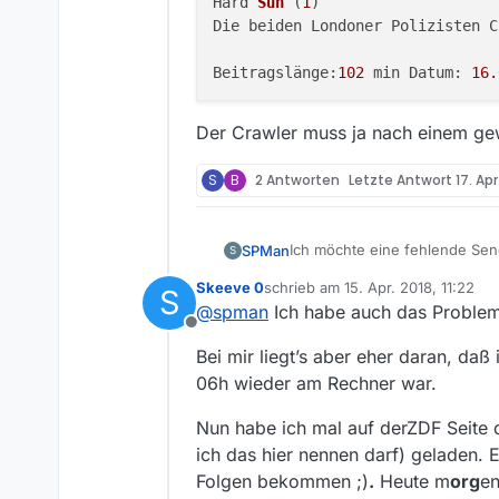
Hard 
Sun
(
1
)
Die beiden Londoner Polizisten C
Beitragslänge:
102
 min Datum: 
16.
Der Crawler muss ja nach einem ge
S
B
2 Antworten
Letzte Antwort
17. Apr
Ich möchte eine fehlende Se
SPMan
S
Skeeve 0
schrieb am
15. Apr. 2018, 11:22
S
Sender:
ZDF
zuletzt editiert von
@
spman
Ich habe auch das Problem, 
Offline
Sendung:
Hard Sun
Bei mir liegt’s aber eher daran, daß
Folge:
1-3 (komplett)
06h wieder am Rechner war.
Die Folgen sind von 22h-6h ve
Nun habe ich mal auf derZDF Seite d
Programm auf. Auf der Websei
ich das hier nennen darf) geladen. E
Link zur Sendung in der Medi
Folgen bekommen ;)
.
Heute m
org
en
https://www.zdf.de/serien/ha