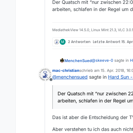
Der Quatsch mit “nur zwischen 22:
arbeiten, schlafen in der Regel um d
MediathekView 14.5.0, Linux Mint 21.3, VLC 3.0.
M
2 Antworten
Letzte Antwort
15. Apr
@
skeeve-0
sagte in
H
MenchenSued
mac-christian
schrieb am
15. Apr. 2018, 16:
zuletzt editiert von
@
menchensued
sagte in
Hard Sun 
nach 22h
Offline
Der Quatsch mit “nur
Der Quatsch mit “nur zwischen 2
arbeiten, schlafen in 
arbeiten, schlafen in der Regel um
Das ist aber die Entscheidung der T
Aber verstehen tu ich das auch nic