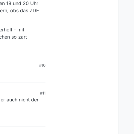
chen 18 und 20 Uhr
nern, obs das ZDF
rholt - mit
chen so zart
#10
#11
er auch nicht der