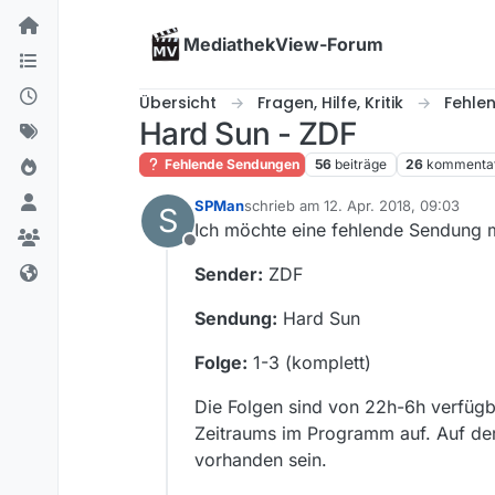
Skip to content
MediathekView-Forum
Übersicht
Fragen, Hilfe, Kritik
Fehle
Hard Sun - ZDF
Fehlende Sendungen
56
beiträge
26
kommenta
SPMan
schrieb am
12. Apr. 2018, 09:03
S
zuletzt editiert von
Ich möchte eine fehlende Sendung 
Offline
Sender:
ZDF
Sendung:
Hard Sun
Folge:
1-3 (komplett)
Die Folgen sind von 22h-6h verfügb
Zeitraums im Programm auf. Auf der
vorhanden sein.