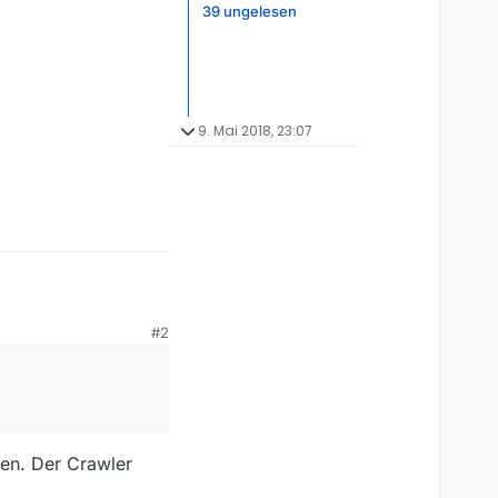
39 ungelesen
9. Mai 2018, 23:07
#2
den. Der Crawler
nd dieses Zeitraums im
anden sein.