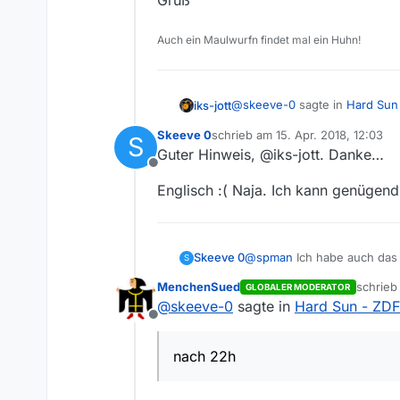
Gruß
Auch ein Maulwurfn findet mal ein Huhn!
@
skeeve-0
sagte in
Hard Sun
iks-jott
Skeeve 0
schrieb am
15. Apr. 2018, 12:03
S
zuletzt editiert von
Guter Hinweis, @iks-jott. Danke…
Nun habe ich mal auf derZDF
Offline
das hier nennen darf) gelad
Hallo
@
Skeeve-0
bekommen ;)
.
Heute m
org
e
Englisch :( Naja. Ich kann genügend
Hast du mal geprüft, ob die d
Bei mir wurde vor einigen Ta
@
spman
Ich habe auch das P
Skeeve 0
S
diese Tonspur angezeigt.
MenchenSued
schrie
Gruß
GLOBALER MODERATOR
Bei mir liegt’s aber eher d
zuletzt 
@
skeeve-0
sagte in
Hard Sun - ZDF
wieder am Rechner war.
Offline
Nun habe ich mal auf derZDF
hier nennen darf) geladen. 
nach 22h
;)
.
Heute m
org
en um 09:20.