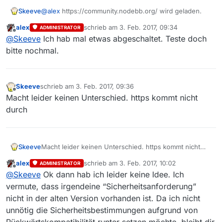
Versuche mal diese Seite aufzurufen:
 Accept-Encoding: gzip, deflate

Skeeve
@
alex
https://community.nodebb.org/ wird geladen.
https://community.nodebb.org/
Response-Header                         Δ68ms

          Server: nginx/1.10.0 (Ubuntu)

alex
schrieb am
3. Feb. 2017, 09:34
ADMINISTRATOR
zuletzt editiert von
        Location: https://forum.mediathekview.
Offline
@
Skeeve
Ich hab mal etwas abgeschaltet. Teste doch
            Date: Thu, 02 Feb 2017 22:43:31 GM
bitte nochmal.
    Content-Type: text/html

  Content-Length: 194

Skeeve
schrieb am
3. Feb. 2017, 09:36
zuletzt editiert von
Offline
Macht leider keinen Unterschied. https kommt nicht
durch
Skeeve
Macht leider keinen Unterschied. https kommt nicht
durch
alex
schrieb am
3. Feb. 2017, 10:02
ADMINISTRATOR
zuletzt editiert von
Offline
@
Skeeve
Ok dann hab ich leider keine Idee. Ich
vermute, dass irgendeine “Sicherheitsanforderung”
nicht in der alten Version vorhanden ist. Da ich nicht
unnötig die Sicherheitsbestimmungen aufgrund von