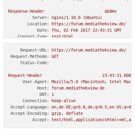
Response-Header
Δ68ms
Server:
nginx/1.10.0
(Ubuntu)
Location:
https://forum.mediathekview.de/
Date:
Thu,
02
Feb
2017 22:43:31 
GMT
Content-Type:
text/html
Content-Length:
194
Connection:
keep-alive
Request-URL:
https://forum.mediathekview.de/
Request-Methode:
GET
Status-Code:
Request-Header
23
:43:31.000
User-Agent:
Mozilla/5.0
(Macintosh;
Intel
Mac
Host:
forum.mediathekview.de
DNT:
1
Connection:
keep-alive
Accept-Language:
en,de-DE;q=0.8,de;q=0.5,en-US;q=0.
Accept-Encoding:
gzip,
deflate
Accept:
text/html,application/xhtml+xml,ap