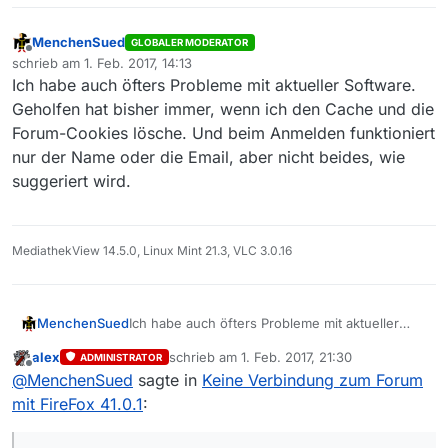
MenchenSued
GLOBALER MODERATOR
Offline
schrieb am
1. Feb. 2017, 14:13
zuletzt editiert von
Ich habe auch öfters Probleme mit aktueller Software.
Geholfen hat bisher immer, wenn ich den Cache und die
Forum-Cookies lösche. Und beim Anmelden funktioniert
nur der Name oder die Email, aber nicht beides, wie
suggeriert wird.
MediathekView 14.5.0, Linux Mint 21.3, VLC 3.0.16
MenchenSued
Ich habe auch öfters Probleme mit aktueller
Software. Geholfen hat bisher immer, wenn ich
alex
schrieb am
1. Feb. 2017, 21:30
ADMINISTRATOR
den Cache und die Forum-Cookies lösche. Und
zuletzt editiert von
Offline
@
MenchenSued
sagte in
Keine Verbindung zum Forum
beim Anmelden funktioniert nur der Name oder
die Email, aber nicht beides, wie suggeriert
mit FireFox 41.0.1
:
wird.