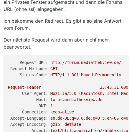
ein Privates Fenster aufgemacht und dann die Forums
URL (ohne ssl) eingegeben.
Ich bekomme den Redirect. Es gibt also eine Antwort
vom Forum.
Der nächste Request wird dann aber nicht mehr
beantwortet.
Request-URL:
http://forum.mediathekview.de/
Request-Methode:
GET
Status-Code:
HTTP/1.1
301
Moved
Permanently
Request-Header
23
:43:31.000
User-Agent:
Mozilla/5.0
(Macintosh;
Intel
Mac
Host:
forum.mediathekview.de
DNT:
1
Connection:
keep-alive
Accept-Language:
en,de-DE;q=0.8,de;q=0.5,en-US;q=0.
Accept-Encoding:
gzip,
deflate
Accept:
text/html,application/xhtml+xml,ap