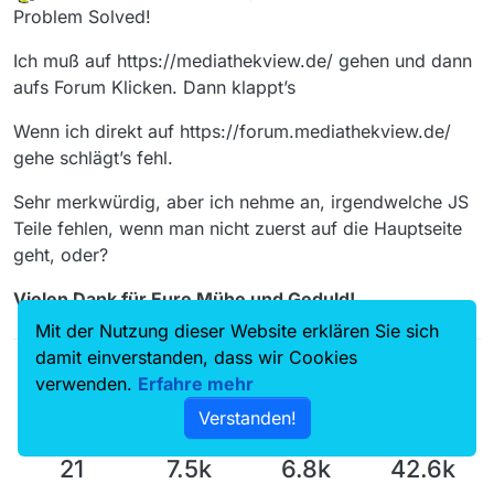
zuletzt editiert von
Offline
Problem Solved!
Ich muß auf https://mediathekview.de/ gehen und dann
aufs Forum Klicken. Dann klappt’s
Wenn ich direkt auf https://forum.mediathekview.de/
gehe schlägt’s fehl.
Sehr merkwürdig, aber ich nehme an, irgendwelche JS
Teile fehlen, wenn man nicht zuerst auf die Hauptseite
geht, oder?
Vielen Dank für Eure Mühe und Geduld!
Mit der Nutzung dieser Website erklären Sie sich
damit einverstanden, dass wir Cookies
verwenden.
Erfahre mehr
Verstanden!
21
7.5k
6.8k
42.6k