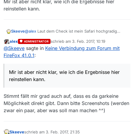
Mir ist aber nicht klar, wie ich die Ergebnisse hier
reinstellen kann.
@
alex
Laut dem Check ist mein Safari hochgradig
Skeeve
gefährdet und FireFox ist grün.
alex
schrieb am
3. Feb. 2017, 10:19
ADMINISTRATOR
Mir ist aber nicht klar, wie ich die Ergebnisse hier
zuletzt editiert von
Offline
@
Skeeve
sagte in
Keine Verbindung zum Forum mit
reinstellen kann.
FireFox 41.0.1
:
Mir ist aber nicht klar, wie ich die Ergebnisse hier
reinstellen kann.
Stimmt fällt mir grad auch auf, dass es da garkeine
Möglichkeit direkt gibt. Dann bitte Screenshots (werden
zwar ein paar, aber was soll man machen ^^)
Skeeve
schrieb am
3. Feb. 2017, 21:35