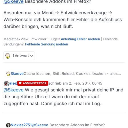
@
Skeeve
Besondere Addons im Firefox?
Betriebssystem ist OS X 10.6.8
Ansonten mal via Menü -> Entwicklerwerkzeuge ->
Java ist sicherlich irrelevant, aber da danach gefragt
Web-Konsole evtl kommmen hier Fehler die Aufschluss
wurde:
darüber bringen, was nicht läuft.
Java™ SE Runtime Environment (build 1.6.0_65-b14-
462-10M4609)
MediathekView Entwickler | Bugs?:
Anleitung Fehler melden
| Fehlende
Java HotSpot™ 64-Bit Server VM (build 20.65-b04-
Es muß aber irgendwie mit FireFox und dem Forum zu
Sendungen?:
Fehlende Sendung melden
462, mixed mode)
tun haben, denn mit dem uralten Safari komme ich ja
vom selben Rechner aus hier hin. Sonst könnte ich
Es scheitert wohl schon an der allerersten Anfrage :(
1 Antwort
dies nicht posten.
Cache löschen, Shift Reload, Cookies löschen - alles
Skeeve
gemacht.
alex
schrieb am
2. Feb. 2017, 06:45
ADMINISTRATOR
Es hilft nix.
zuletzt editiert von
Offline
@
Skeeve
Wie gesagt schick mir mal privat deine IP und
Betriebssystem ist OS X 10.6.8
die ungefähre Uhrzeit wann du mit der drauf
zugegriffen hast. Dann gucke ich mal im Log.
Java ist sicherlich irrelevant, aber da danach gefragt
wurde:
Java™ SE Runtime Environment (build 1.6.0_65-b14-
462-10M4609)
@
Skeeve
Besondere Addons im Firefox?
Nicklas2751