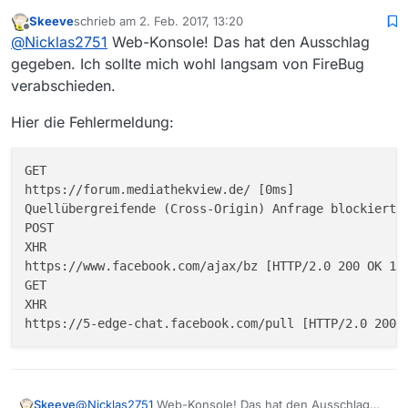
Java HotSpot™ 64-Bit Server VM (build 20.65-b04-
Es muß aber irgendwie mit FireFox und dem Forum zu
462, mixed mode)
tun haben, denn mit dem uralten Safari komme ich ja
Skeeve
schrieb am
2. Feb. 2017, 13:20
Ansonten mal via Menü -> Entwicklerwerkzeuge -
zuletzt editiert von
Offline
vom selben Rechner aus hier hin. Sonst könnte ich
Es scheitert wohl schon an der allerersten Anfrage :(
@
Nicklas2751
Web-Konsole! Das hat den Ausschlag
> Web-Konsole evtl kommmen hier Fehler die
dies nicht posten.
Aufschluss darüber bringen, was nicht läuft.
gegeben. Ich sollte mich wohl langsam von FireBug
verabschieden.
Hier die Fehlermeldung:
GET 

https://forum.mediathekview.de/ [0ms]

Quellübergreifende (Cross-Origin) Anfrage blockiert:
POST 

XHR 

https://www.facebook.com/ajax/bz [HTTP/2.0 200 OK 100
GET 

XHR 

@
Nicklas2751
Web-Konsole! Das hat den Ausschlag
Skeeve