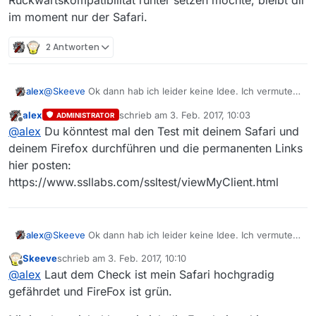
Rückwärtskompatibilität runter setzen möchte, bleibt dir
im moment nur der Safari.
2 Antworten
alex
@
Skeeve
Ok dann hab ich leider keine Idee. Ich vermute,
dass irgendeine “Sicherheitsanforderung” nicht in der
alex
schrieb am
3. Feb. 2017, 10:03
ADMINISTRATOR
alten Version vorhanden ist. Da ich nicht unnötig die
zuletzt editiert von
Offline
@
alex
Du könntest mal den Test mit deinem Safari und
Sicherheitsbestimmungen aufgrund von
Rückwärtskompatibilität runter setzen möchte, bleibt dir im
deinem Firefox durchführen und die permanenten Links
moment nur der Safari.
hier posten:
https://www.ssllabs.com/ssltest/viewMyClient.html
alex
@
Skeeve
Ok dann hab ich leider keine Idee. Ich vermute,
dass irgendeine “Sicherheitsanforderung” nicht in der
Skeeve
schrieb am
3. Feb. 2017, 10:10
alten Version vorhanden ist. Da ich nicht unnötig die
zuletzt editiert von
Offline
@
alex
Laut dem Check ist mein Safari hochgradig
Sicherheitsbestimmungen aufgrund von
Rückwärtskompatibilität runter setzen möchte, bleibt dir im
gefährdet und FireFox ist grün.
moment nur der Safari.