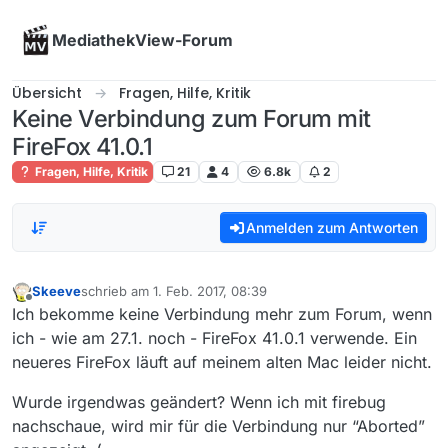
Skip to content
MediathekView-Forum
Übersicht
Fragen, Hilfe, Kritik
Keine Verbindung zum Forum mit
FireFox 41.0.1
Fragen, Hilfe, Kritik
21
4
6.8k
2
Anmelden zum Antworten
Skeeve
schrieb am
1. Feb. 2017, 08:39
zuletzt editiert von
Offline
Ich bekomme keine Verbindung mehr zum Forum, wenn
ich - wie am 27.1. noch - FireFox 41.0.1 verwende. Ein
neueres FireFox läuft auf meinem alten Mac leider nicht.
Wurde irgendwas geändert? Wenn ich mit firebug
nachschaue, wird mir für die Verbindung nur “Aborted”