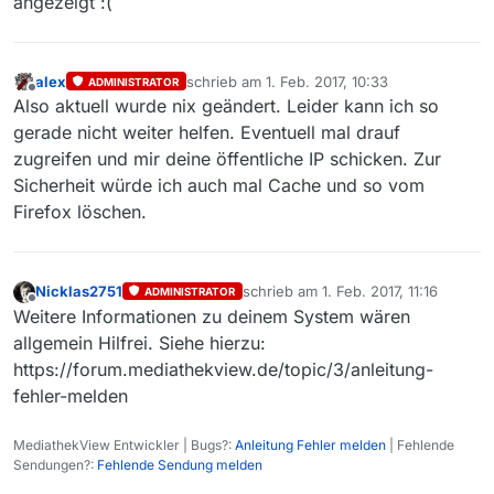
angezeigt :(
alex
schrieb am
1. Feb. 2017, 10:33
ADMINISTRATOR
zuletzt editiert von
Offline
Also aktuell wurde nix geändert. Leider kann ich so
gerade nicht weiter helfen. Eventuell mal drauf
zugreifen und mir deine öffentliche IP schicken. Zur
Sicherheit würde ich auch mal Cache und so vom
Firefox löschen.
Nicklas2751
schrieb am
1. Feb. 2017, 11:16
ADMINISTRATOR
zuletzt editiert von
Offline
Weitere Informationen zu deinem System wären
allgemein Hilfrei. Siehe hierzu:
https://forum.mediathekview.de/topic/3/anleitung-
fehler-melden
MediathekView Entwickler | Bugs?:
Anleitung Fehler melden
| Fehlende
Sendungen?:
Fehlende Sendung melden