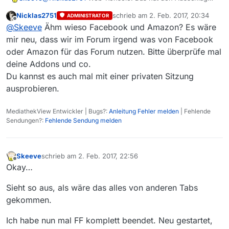
gegeben. Ich sollte mich wohl langsam von FireBug
Nicklas2751
schrieb am
2. Feb. 2017, 20:34
ADMINISTRATOR
verabschieden.
Hier die Fehlermeldung:
zuletzt editiert von
Offline
@
Skeeve
Ähm wieso Facebook und Amazon? Es wäre
GET 

mir neu, dass wir im Forum irgend was von Facebook
https://forum.mediathekview.de/ [0ms]

oder Amazon für das Forum nutzen. Bitte überprüfe mal
Quellübergreifende (Cross-Origin) Anfrage blo
deine Addons und co.
POST 

Du kannst es auch mal mit einer privaten Sitzung
XHR 

https://www.facebook.com/ajax/bz [HTTP/2.0 200
ausprobieren.
GET 

XHR 

MediathekView Entwickler | Bugs?:
Anleitung Fehler melden
| Fehlende
Sendungen?:
Fehlende Sendung melden
Skeeve
schrieb am
2. Feb. 2017, 22:56
zuletzt editiert von
Offline
Okay…
Sieht so aus, als wäre das alles von anderen Tabs
gekommen.
Ich habe nun mal FF komplett beendet. Neu gestartet,