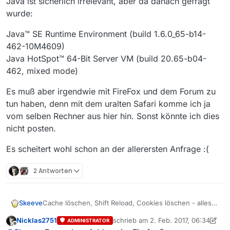
Java ist sicherlich irrelevant, aber da danach gefragt
wurde:
Java™ SE Runtime Environment (build 1.6.0_65-b14-
462-10M4609)
Java HotSpot™ 64-Bit Server VM (build 20.65-b04-
462, mixed mode)
Es muß aber irgendwie mit FireFox und dem Forum zu
tun haben, denn mit dem uralten Safari komme ich ja
vom selben Rechner aus hier hin. Sonst könnte ich dies
nicht posten.
Es scheitert wohl schon an der allerersten Anfrage :(
2 Antworten
Cache löschen, Shift Reload, Cookies löschen - alles
Skeeve
gemacht.
Nicklas2751
schrieb am
2. Feb. 2017, 06:34
ADMINISTRATOR
Es hilft nix.
zuletzt editiert von alex
2. Feb. 2017,
Offline