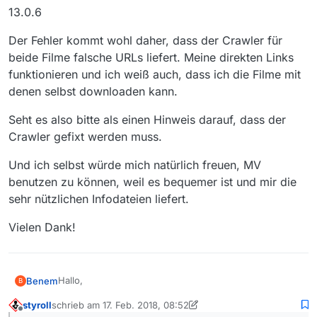
13.0.6
Der Fehler kommt wohl daher, dass der Crawler für
beide Filme falsche URLs liefert. Meine direkten Links
funktionieren und ich weiß auch, dass ich die Filme mit
denen selbst downloaden kann.
Seht es also bitte als einen Hinweis darauf, dass der
Crawler gefixt werden muss.
Und ich selbst würde mich natürlich freuen, MV
benutzen zu können, weil es bequemer ist und mir die
sehr nützlichen Infodateien liefert.
Vielen Dank!
Hallo,
Benem
B
styroll
schrieb am
17. Feb. 2018, 08:52
erst einmal vielen Dank für das tolle Programm sowie
zuletzt editiert von styroll
Offline