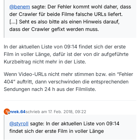
dafür, dass es ehrenamtlich gepflegt wird und auch für
@
benem
sagte: Der Fehler kommt wohl daher, dass
die häufig schnellen Fehlerbehebungen.
Ich habe Fehlermeldungen bei zwei Downloads bei
der Crawler für beide Filme falsche URLs liefert.
arte, die sowohl über das Programm als auch bei MVW
auftreten:
Sendung 1
[…] Seht es also bitte als einen Hinweis darauf,
dass der Crawler gefixt werden muss.
Sender:
ARTE
Datum und Uhrzeit:
In der aktuellen Liste von 09:14 findet sich der erste
31/01, 05:00h
Film in voller Länge, dafür ist der von dir aufgeführte
Titel:
Kurzbeitrag nicht mehr in der Liste.
Warum es sich lohnt, “Der gekaufte Tod” anzuschauen
Link zur Sendungsseite in der Mediathek:
Wenn Video-URLs nicht mehr stimmen bzw. ein “Fehler
https://www.arte.tv/de/videos/080020-000-A/warum-
es-sich-lohnt-der-gekaufte-tod-anzuschauen/
Direkter Link zur Sendung
404” auftritt, dann verschwinden die entsprechenden
Sendungen nach 24 h aus der Filmliste.
Sendung 2
Sender:
ARTE
nrek.64
schrieb am
17. Feb. 2018, 09:22
N
zuletzt editiert von
Offline
Datum und Uhrzeit:
31/01, 05:00h
@
styroll
sagte: In der aktuellen Liste von 09:14
Titel:
findet sich der erste Film in voller Länge
Warum es sich lohnt, “Taxi Teheran” anzuschauen