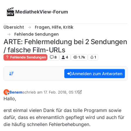
Skip to content
MediathekView-Forum
Übersicht
Fragen, Hilfe, Kritik
Fehlende Sendungen
ARTE: Fehlermeldung bei 2 Sendungen
/ falsche Film-URLs
Fehlende Sendungen
8
4
1.7k
1
Anmelden zum Antworten
Benem
schrieb am
17. Feb. 2018, 05:17
B
zuletzt editiert von Benem
Offline
Hallo,
erst einmal vielen Dank für das tolle Programm sowie
dafür, dass es ehrenamtlich gepflegt wird und auch für
die häufig schnellen Fehlerbehebungen.