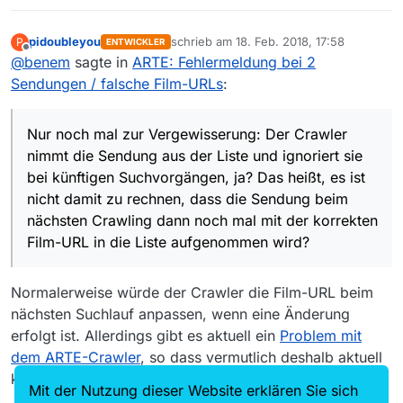
pidoubleyou
schrieb am
18. Feb. 2018, 17:58
P
ENTWICKLER
zuletzt editiert von
Offline
@
benem
sagte in
ARTE: Fehlermeldung bei 2
Sendungen / falsche Film-URLs
:
Nur noch mal zur Vergewisserung: Der Crawler
nimmt die Sendung aus der Liste und ignoriert sie
bei künftigen Suchvorgängen, ja? Das heißt, es ist
nicht damit zu rechnen, dass die Sendung beim
nächsten Crawling dann noch mal mit der korrekten
Film-URL in die Liste aufgenommen wird?
Normalerweise würde der Crawler die Film-URL beim
nächsten Suchlauf anpassen, wenn eine Änderung
erfolgt ist. Allerdings gibt es aktuell ein
Problem mit
dem ARTE-Crawler
, so dass vermutlich deshalb aktuell
keine Aktualisierung erfolgt.
Mit der Nutzung dieser Website erklären Sie sich