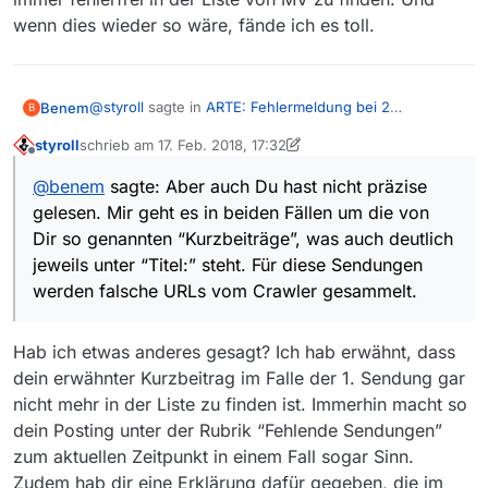
wenn dies wieder so wäre, fände ich es toll.
@
styroll
sagte in
ARTE: Fehlermeldung bei 2
Benem
B
Sendungen / falsche Film-URLs
:
styroll
schrieb am
17. Feb. 2018, 17:32
zuletzt editiert von styroll
Offline
In der aktuellen Liste von 09:14 findet sich der
@
benem
sagte: Aber auch Du hast nicht präzise
erste Film in voller Länge, dafür ist der von dir
Aber auch Du hast nicht präzise gelesen. Mir geht es
aufgeführte Kurzbeitrag nicht mehr in der Liste.
gelesen. Mir geht es in beiden Fällen um die von
in beiden Fällen um die von Dir so genannten
Dir so genannten “Kurzbeiträge”, was auch deutlich
“Kurzbeiträge”, was auch deutlich jeweils unter “Titel:”
Dass der erste Film in voller Länge in der Filmliste
jeweils unter “Titel:” steht. Für diese Sendungen
steht. Für diese Sendungen werden falsche URLs vom
steht, habe ich nie bezweifelt.
Crawler gesammelt.
Bisher waren die “Warum es sich lohnt…”-Beiträge
werden falsche URLs vom Crawler gesammelt.
immer fehlerfrei in der Liste von MV zu finden. Und
wenn dies wieder so wäre, fände ich es toll.
Hab ich etwas anderes gesagt? Ich hab erwähnt, dass
dein erwähnter Kurzbeitrag im Falle der 1. Sendung gar
nicht mehr in der Liste zu finden ist. Immerhin macht so
dein Posting unter der Rubrik “Fehlende Sendungen”
zum aktuellen Zeitpunkt in einem Fall sogar Sinn.
Zudem hab dir eine Erklärung dafür gegeben, die im