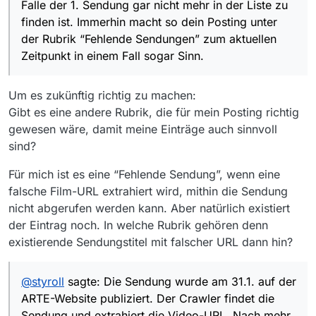
Falle der 1. Sendung gar nicht mehr in der Liste zu
Webpage. Der Crawler sucht jedoch nur 14 Tage zurück,
prüft jedoch bei älteren Sendungen, ob die Video-URL
finden ist. Immerhin macht so dein Posting unter
noch gültig ist. Er stellt diese Nacht fest, dass die Video-
der Rubrik “Fehlende Sendungen” zum aktuellen
URL nicht mehr gültig ist und nimmt den
Zeitpunkt in einem Fall sogar Sinn.
entsprechenden Beitrag aus der Filmliste.
Um es zukünftig richtig zu machen:
Gibt es eine andere Rubrik, die für mein Posting richtig
gewesen wäre, damit meine Einträge auch sinnvoll
sind?
Für mich ist es eine “Fehlende Sendung”, wenn eine
falsche Film-URL extrahiert wird, mithin die Sendung
nicht abgerufen werden kann. Aber natürlich existiert
der Eintrag noch. In welche Rubrik gehören denn
existierende Sendungstitel mit falscher URL dann hin?
@
styroll
sagte: Die Sendung wurde am 31.1. auf der
ARTE-Website publiziert. Der Crawler findet die
Sendung und extrahiert die Video-URL. Nach mehr