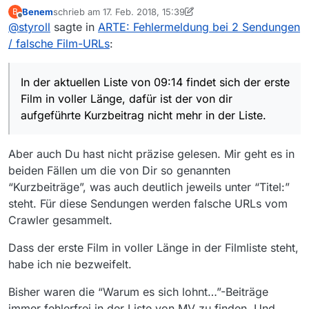
Benem
schrieb am
17. Feb. 2018, 15:39
B
zuletzt editiert von Benem
Offline
@
styroll
sagte in
ARTE: Fehlermeldung bei 2 Sendungen
Du bestätigst jedoch implizit, dass Lesen i.A. hilfreich
/ falsche Film-URLs
:
wäre. Dein Screenshot bezieht sich auf die zweite
Sendung, meine Aussage jedoch explizit auf die erste…
In der aktuellen Liste von 09:14 findet sich der erste
Film in voller Länge, dafür ist der von dir
aufgeführte Kurzbeitrag nicht mehr in der Liste.
Aber auch Du hast nicht präzise gelesen. Mir geht es in
beiden Fällen um die von Dir so genannten
“Kurzbeiträge”, was auch deutlich jeweils unter “Titel:”
steht. Für diese Sendungen werden falsche URLs vom
Crawler gesammelt.
Dass der erste Film in voller Länge in der Filmliste steht,
habe ich nie bezweifelt.
Bisher waren die “Warum es sich lohnt…”-Beiträge
immer fehlerfrei in der Liste von MV zu finden. Und