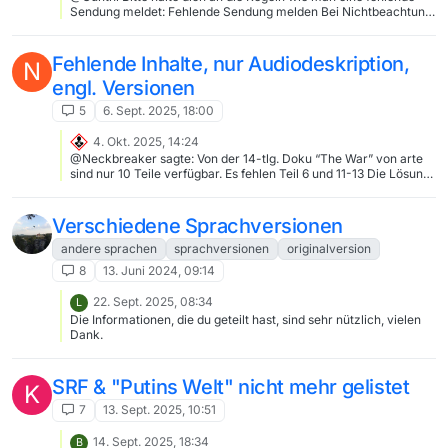
Sendung meldet: Fehlende Sendung melden Bei Nichtbeachtung
der Anleitung: Folgen
Fehlende Inhalte, nur Audiodeskription,
N
engl. Versionen
5
6. Sept. 2025, 18:00
4. Okt. 2025, 14:24
@Neckbreaker sagte: Von der 14-tlg. Doku “The War” von arte
sind nur 10 Teile verfügbar. Es fehlen Teil 6 und 11-13 Die Lösung
findet sich in diesem Thread. Bitte das nächste Mal fehlende
Sendungen unter der entsprechenden Kategorie “Fehlende
Sendungen” posten und nicht ein anderer Thread kappern, bei
Verschiedene Sprachversionen
welchem es ursächlich um etwas Anderes ging (du hast ja selbst
erkannt, dass die Sendungen auch in MV fehlen – also ist es kein
andere sprachen
sprachversionen
originalversion
MVW-Problem…). Und googeln könnte man auch: Mit
8
13. Juni 2024, 09:14
site:https://forum.mediathekview.de "the war" sieht man schnell,
dass das Fehlen deiner Folgen schon 2-mal gemeldet wurde.
22. Sept. 2025, 08:34
L
Die Informationen, die du geteilt hast, sind sehr nützlich, vielen
Dank.
SRF & "Putins Welt" nicht mehr gelistet
K
7
13. Sept. 2025, 10:51
14. Sept. 2025, 18:34
B