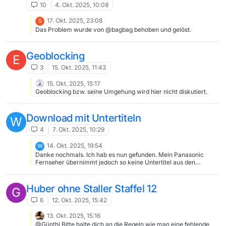
10
4. Okt. 2025, 10:08
17. Okt. 2025, 23:08
S
Das Problem wurde von @bagbag behoben und gelöst.
Geoblocking
E
3
15. Okt. 2025, 11:43
15. Okt. 2025, 15:17
Geoblocking bzw. seine Umgehung wird hier nicht diskutiert.
Download mit Untertiteln
W
4
7. Okt. 2025, 10:29
14. Okt. 2025, 19:54
W
Danke nochmals. Ich hab es nun gefunden. Mein Panasonic
Fernseher übernimmt jedoch so keine Untertitel aus den
unterschiedlichen Formaten (.ass, .srt oder .ttml). ich muss die
dann noch “einbrennen”. Der Fernseher kann Untertitel lesen
aber nur bei den eigenen Aufnahmen. Warum er die vom Stick
Huber ohne Staller Staffel 12
G
mit der entsprechenden mp4 und den Untertiteldateien nich
kann weiß ich nicht.
6
12. Okt. 2025, 15:42
13. Okt. 2025, 15:16
@Günthi Bitte halte dich an die Regeln wie man eine fehlende