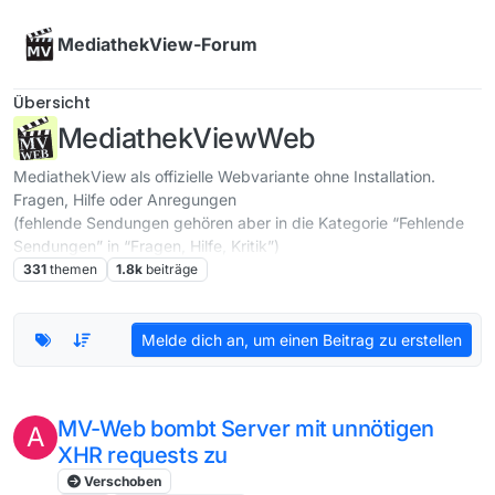
Skip to content
MediathekView-Forum
Übersicht
MediathekViewWeb
MediathekView als offizielle Webvariante ohne Installation.
Fragen, Hilfe oder Anregungen
(fehlende Sendungen gehören aber in die Kategorie “Fehlende
Sendungen” in “Fragen, Hilfe, Kritik”)
331
themen
1.8k
beiträge
Melde dich an, um einen Beitrag zu erstellen
MV-Web bombt Server mit unnötigen
A
XHR requests zu
Verschoben