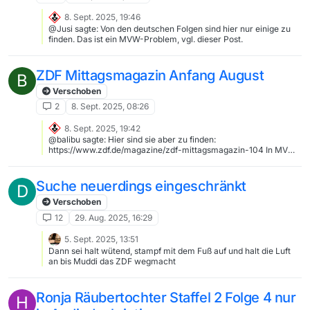
8. Sept. 2025, 19:46
@Jusi sagte: Von den deutschen Folgen sind hier nur einige zu
finden. Das ist ein MVW-Problem, vgl. dieser Post.
ZDF Mittagsmagazin Anfang August
B
Verschoben
2
8. Sept. 2025, 08:26
8. Sept. 2025, 19:42
@balibu sagte: Hier sind sie aber zu finden:
https://www.zdf.de/magazine/zdf-mittagsmagazin-104 In MV
auch, du beziehst dich aber offenbar auf MVW, auch wenn du
das nicht deklarierst. Mehr dazu hier.
Suche neuerdings eingeschränkt
D
Verschoben
12
29. Aug. 2025, 16:29
5. Sept. 2025, 13:51
Dann sei halt wütend, stampf mit dem Fuß auf und halt die Luft
an bis Muddi das ZDF wegmacht
Ronja Räubertochter Staffel 2 Folge 4 nur
H