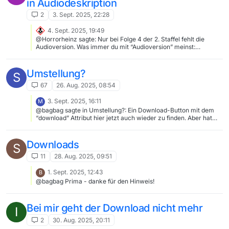
in Audiodeskription
2
3. Sept. 2025, 22:28
4. Sept. 2025, 19:49
@Horrorheinz sagte: Nur bei Folge 4 der 2. Staffel fehlt die
Audioversion. Was immer du mit “Audioversion” meinst:
Zumindest in MV hat es da gleich viele Versionen
(Audiodeskription, OV und die Standard-Version in deutscher
Sprache) wie bei den anderen Folgen: [image: 1757015245466-
Umstellung?
S
72dd90fa-2d65-406c-889b-5885a0185e7e-grafik.png] Mit
MVW scheint’s da tatsächlich zurzeit Probleme zu geben. S2E4:
67
26. Aug. 2025, 08:54
Standardversion in deutscher Sprache (Rechtsklick und
speichern)
3. Sept. 2025, 16:11
M
@bagbag sagte in Umstellung?: Ein Download-Button mit dem
“download” Attribut hier jetzt auch wieder zu finden. Aber hat
das jemals bei jemandem funktioniert? Eigentlich blockieren das
alle Browser, wenn es sich um Cross-Origin Verlinkungen
(fremde Domains) handelt. Auch ein kopieren der URL ist dort zu
Downloads
S
finden. Die Verbindungsprobleme sollten jetzt der Vergangenheit
angehören, ich habe socket.io (WebSocket) vollständig
11
28. Aug. 2025, 09:51
rausgeworfen, das läuft jetzt über ganz simples HTTP. Bravo!
Und, ja: Der Download-Button funktioniert(e) bei mir, wenn auch
1. Sept. 2025, 12:43
B
nicht ganz so, wie intendiert: Der Film öffnet sich in einem neuen
@bagbag Prima - danke für den Hinweis!
Tab und kann via Kontextmenu runtergeladen werden.
Bei mir geht der Download nicht mehr
I
2
30. Aug. 2025, 20:11