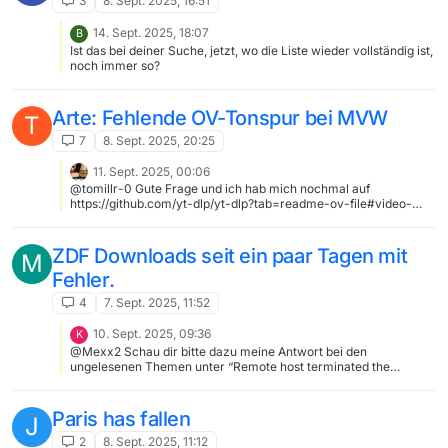
3
8. Sept. 2025, 16:51
14. Sept. 2025, 18:07
B
Ist das bei deiner Suche, jetzt, wo die Liste wieder vollständig ist,
noch immer so?
Arte: Fehlende OV-Tonspur bei MVW
T
7
8. Sept. 2025, 20:25
11. Sept. 2025, 00:06
@tomillr-0 Gute Frage und ich hab mich nochmal auf
https://github.com/yt-dlp/yt-dlp?tab=readme-ov-file#video-
selection eingelesen und “*= (contains)” hilft. Oder vielleicht
besser “^= (starts with)” ba[language^=en] Funktioniert im Test
mit Arte und ZDF. Sollte auch mit ^=de für de und deu gehen
ZDF Downloads seit ein paar Tagen mit
M
Aber die ganzen yt-dlp Feinheiten sind langsam OT hier
Fehler.
4
7. Sept. 2025, 11:52
10. Sept. 2025, 09:36
K
@Mexx2 Schau dir bitte dazu meine Antwort bei den
ungelesenen Themen unter “Remote host terminated the
handshake” an.
Paris has fallen
J
2
8. Sept. 2025, 11:12