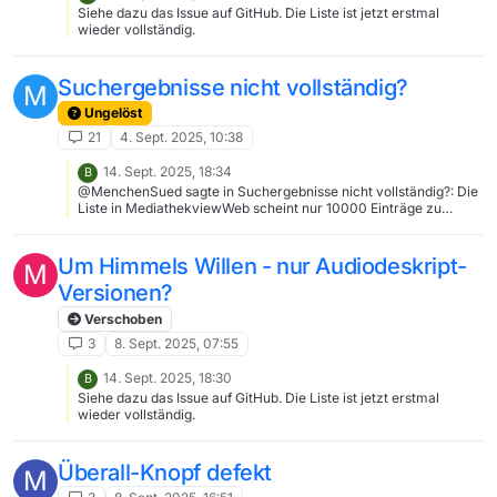
Siehe dazu das Issue auf GitHub. Die Liste ist jetzt erstmal
wieder vollständig.
Suchergebnisse nicht vollständig?
M
Ungelöst
21
4. Sept. 2025, 10:38
14. Sept. 2025, 18:34
B
@MenchenSued sagte in Suchergebnisse nicht vollständig?: Die
Liste in MediathekviewWeb scheint nur 10000 Einträge zu
haben. Die 10000 sind hier lediglich das (Standard-)Limit, bei
dem OpenSearch (früher Elasticsearch) aufhört weiter zu
Suchen, um Serverressourcen zu sparen. Hier wäre es wohl
Um Himmels Willen - nur Audiodeskript-
M
sinnvoll stattdessen “mehr als 10000” zu schreiben und ebenso
Versionen?
auch wieder die Gesamtanzahl der Einträge einzuzeigen. Zum
Thema: Siehe dazu das Issue auf GitHub. Die Liste ist jetzt
Verschoben
erstmal wieder vollständig.
3
8. Sept. 2025, 07:55
14. Sept. 2025, 18:30
B
Siehe dazu das Issue auf GitHub. Die Liste ist jetzt erstmal
wieder vollständig.
Überall-Knopf defekt
M