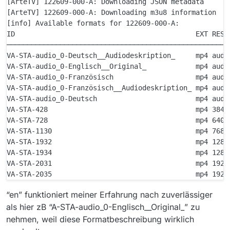
[ArteTV] 122609-000-A: Downloading JSON metadata

[ArteTV] 122609-000-A: Downloading m3u8 information

[info] Available formats for 122609-000-A:

ID                                            EXT RESO
──────────────────────────────────────────────────────
VA-STA-audio_0-Deutsch__Audiodeskription_     mp4 audi
VA-STA-audio_0-Englisch__Original_            mp4 audi
VA-STA-audio_0-Französisch                    mp4 audi
VA-STA-audio_0-Französisch__Audiodeskription_ mp4 audi
VA-STA-audio_0-Deutsch                        mp4 audi
VA-STA-428                                    mp4 384x
VA-STA-728                                    mp4 640x
VA-STA-1130                                   mp4 768x
VA-STA-1932                                   mp4 1280
VA-STA-1934                                   mp4 1280
VA-STA-2031                                   mp4 1920
“en” funktioniert meiner Erfahrung nach zuverlässiger
als hier zB “A-STA-audio_0-Englisch__Original_” zu
nehmen, weil diese Formatbeschreibung wirklich