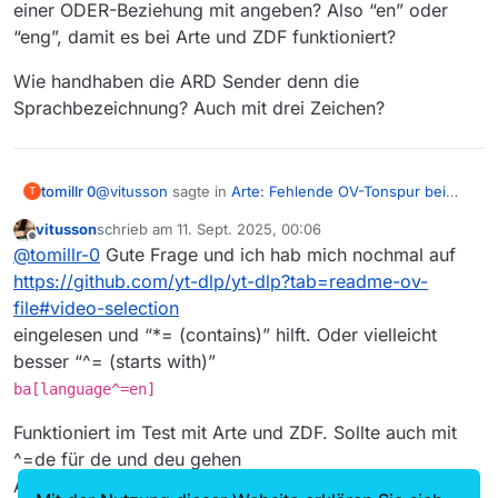
VA-STA-audio_0-Englisch__Original_           
einer ODER-Beziehung mit angeben? Also “en” oder
gerade lustig sind
VA-STA-audio_0-Französisch                   
“eng”, damit es bei Arte und ZDF funktioniert?
VA-STA-audio_0-Französisch__Audiodeskription_
VA-STA-audio_0-Deutsch                       
Wie handhaben die ARD Sender denn die
VA-STA-428                                   
Sprachbezeichnung? Auch mit drei Zeichen?
VA-STA-728                                   
VA-STA-1130                                  
VA-STA-1932                                  
VA-STA-1934                                  
@
vitusson
sagte in
Arte: Fehlende OV-Tonspur bei
tomillr 0
VA-STA-2031                                  
T
MVW
:
vitusson
schrieb am
11. Sept. 2025, 00:06
zuletzt editiert von
Offline
“en” funktioniert meiner Erfahrung nach
@
tomillr-0
Gute Frage und ich hab mich nochmal auf
zuverlässiger als hier zB “A-STA-audio_0-
https://github.com/yt-dlp/yt-dlp?tab=readme-ov-
Kann man einfach beide Parameter vielleicht auch in
Englisch__Original_” zu nehmen, weil diese
file#video-selection
einer ODER-Beziehung mit angeben? Also “en” oder
Formatbeschreibung wirklich wechselt.
eingelesen und “*= (contains)” hilft. Oder vielleicht
“eng”, damit es bei Arte und ZDF funktioniert?
Wie handhaben die ARD Sender denn die
Beim ZDF hingegen muß man “eng” angeben,
Sprachbezeichnung? Auch mit drei Zeichen?
weil das ZDF ist das ZDF und die machen alles
besser “^= (starts with)”
wie sie gerade lustig sind
ba[language^=en]
Funktioniert im Test mit Arte und ZDF. Sollte auch mit
^=de für de und deu gehen
Aber die ganzen yt-dlp Feinheiten sind langsam OT hier