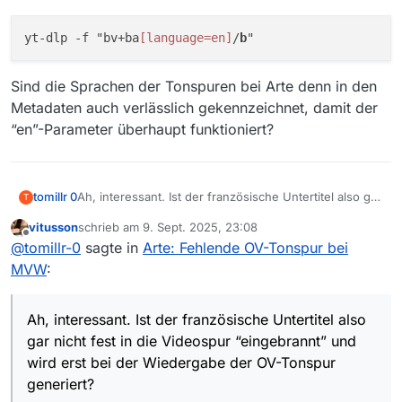
yt-dlp -f "bv+ba
[language=en]
/
b
Sind die Sprachen der Tonspuren bei Arte denn in den
Metadaten auch verlässlich gekennzeichnet, damit der
“en”-Parameter überhaupt funktioniert?
Ah, interessant. Ist der französische Untertitel also gar
tomillr 0
T
nicht fest in die Videospur “eingebrannt” und wird erst
vitusson
schrieb am
9. Sept. 2025, 23:08
bei der Wiedergabe der OV-Tonspur generiert?
Wofür steht dann der “/b” Befehl in der Syntax?
zuletzt editiert von
Offline
@
tomillr-0
sagte in
Arte: Fehlende OV-Tonspur bei
MVW
:
Sind die Sprachen der Tonspuren bei Arte denn in den
Metadaten auch verlässlich gekennzeichnet, damit der
Ah, interessant. Ist der französische Untertitel also
“en”-Parameter überhaupt funktioniert?
gar nicht fest in die Videospur “eingebrannt” und
wird erst bei der Wiedergabe der OV-Tonspur
generiert?