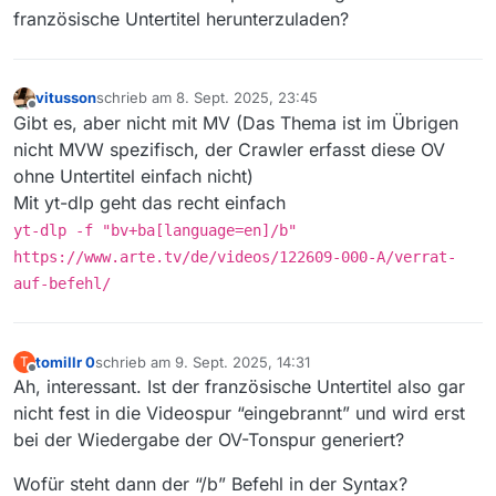
französische Untertitel herunterzuladen?
vitusson
schrieb am
8. Sept. 2025, 23:45
zuletzt editiert von
Offline
Gibt es, aber nicht mit MV (Das Thema ist im Übrigen
nicht MVW spezifisch, der Crawler erfasst diese OV
ohne Untertitel einfach nicht)
Mit yt-dlp geht das recht einfach
yt-dlp -f "bv+ba[language=en]/b"
https://www.arte.tv/de/videos/122609-000-A/verrat-
auf-befehl/
tomillr 0
schrieb am
9. Sept. 2025, 14:31
T
zuletzt editiert von
Offline
Ah, interessant. Ist der französische Untertitel also gar
nicht fest in die Videospur “eingebrannt” und wird erst
bei der Wiedergabe der OV-Tonspur generiert?
Wofür steht dann der “/b” Befehl in der Syntax?