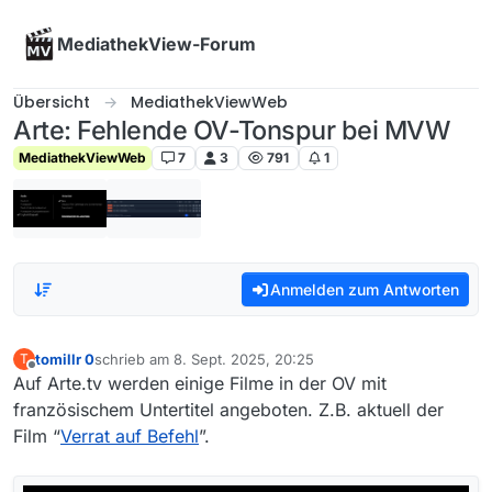
Skip to content
MediathekView-Forum
Übersicht
MediathekViewWeb
Arte: Fehlende OV-Tonspur bei MVW
MediathekViewWeb
7
3
791
1
Anmelden zum Antworten
tomillr 0
schrieb am
8. Sept. 2025, 20:25
T
zuletzt editiert von
Offline
Auf Arte.tv werden einige Filme in der OV mit
französischem Untertitel angeboten. Z.B. aktuell der
Film “
Verrat auf Befehl
”.