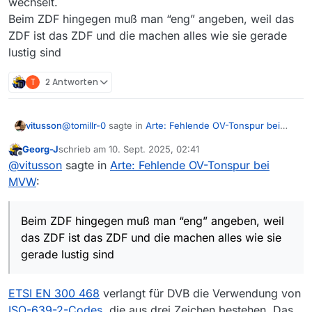
wechselt.
Beim ZDF hingegen muß man “eng” angeben, weil das
ZDF ist das ZDF und die machen alles wie sie gerade
lustig sind
T
2 Antworten
@
tomillr-0
sagte in
Arte: Fehlende OV-Tonspur bei
vitusson
MVW
:
Georg-J
schrieb am
10. Sept. 2025, 02:41
zuletzt editiert von
Offline
Ah, interessant. Ist der französische Untertitel
@
vitusson
sagte in
Arte: Fehlende OV-Tonspur bei
also gar nicht fest in die Videospur
MVW
:
“best”
“eingebrannt” und wird erst bei der Wiedergabe
Das ist nochmal ein Fallback die bestmögliche Version
der OV-Tonspur generiert?
herunterzuladen
Beim ZDF hingegen muß man “eng” angeben, weil
Wofür steht dann der “/b” Befehl in der Syntax?
das ZDF ist das ZDF und die machen alles wie sie
Radio Eriwan: Im Prinzip ja, aber nachprüfen mit “yt-
Sind die Sprachen der Tonspuren bei Arte denn
gerade lustig sind
dlp -F” um alle Formate zu sehen schadet nie
in den Metadaten auch verlässlich
gekennzeichnet, damit der “en”-Parameter
[ArteTV] Extracting URL: https://www.arte.tv/
überhaupt funktioniert?
ETSI EN 300 468
verlangt für DVB die Verwendung von
[ArteTV] 122609-000-A: Downloading JSON metad
“en” funktioniert meiner Erfahrung nach zuverlässiger
[ArteTV] 122609-000-A: Downloading m3u8 infor
ISO-639-2-Codes,
die aus drei Zeichen bestehen. Das