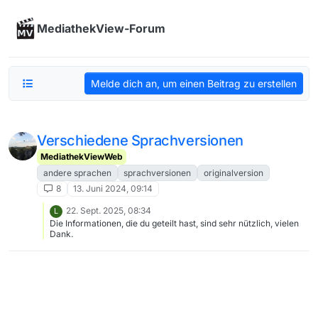
Skip to content
MediathekView-Forum
Melde dich an, um einen Beitrag zu erstellen
Verschiedene Sprachversionen
MediathekViewWeb
andere sprachen
sprachversionen
originalversion
8
13. Juni 2024, 09:14
22. Sept. 2025, 08:34
L
Die Informationen, die du geteilt hast, sind sehr nützlich, vielen
Dank.