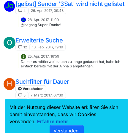
[gelöst] Sender '3Sat' wird nicht gelistet
4
26. Apr. 2017, 09:48
28. Apr. 2017, 11:09
@bagbag Super. Danke!
Erweiterte Suche
O
12
13. Feb. 2017, 19:19
25. Apr. 2017, 16:59
B
Da mir es mittlerweile auch zu lange gedauert hat, habe ich
einfach bereits mit der Alpha 6 angefangen.
Suchfilter für Dauer
H
Verschoben
5
7. März 2017, 07:30
14. März 2017, 17:52
H
Mit der Nutzung dieser Website erklären Sie sich
Wow klasse, dann bin ich mal gespannt. Thx!
damit einverstanden, dass wir Cookies
verwenden.
Erfahre mehr
Verstanden!
17 / 17