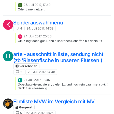
25. Juli 2017, 17:40
B
Oder Linux nutzen.
Senderauswahlmenü
K
4
24. Juli 2017, 14:38
24. Juli 2017, 20:06
K
Ok. Klingt doch gut. Dann also frohes Schaffen bis dahin :-)
arte - ausschnitt in liste, sendung nicht
H
(zb 'Riesenfische in unseren Flüssen')
Verschoben
10
20. Juli 2017, 14:48
21. Juli 2017, 13:45
H
@bagbag vielen, vielen, vielen [… und noch ein paar mehr ;-)…]
dank fuer’s loesen lg
Filmliste MVW im Vergleich mit MV
Gesperrt
5
27. Juni 2017, 15:25