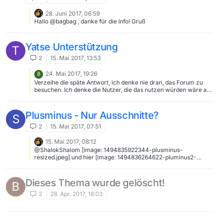
28. Juni 2017, 06:59
Hallo @bagbag , danke für die Info! Gruß
Yatse Unterstützung
T
2
15. Mai 2017, 13:53
24. Mai 2017, 19:26
B
Verzeihe die späte Antwort, ich denke nie dran, das Forum zu
besuchen. Ich denke die Nutzer, die das nutzen würden wäre an
einer Hand abzählbar, daher wird es wohl kein dedizierten
“Teilen-Knopf” geben. Was spricht dagegen, etwas an die
Diskette zu zoomen um leichter drauf bleiben zu können? Mit
Plusminus - Nur Ausschnitte?
S
MVW 2.0 wird es jedenfalls ein für Mobilgeräte passenderes
Layout geben, sodass es auch ohne zoomen leicht sein wird.
2
15. Mai 2017, 07:51
15. Mai 2017, 08:12
@ShalokShalom [image: 1494835922344-plusminus-
resized.jpeg] und hier [image: 1494836264622-pluminus2-
resized.jpeg] Zitat: Und hier das einzige, was ich zu dem Thema
auf MediathekView finde:
https://mediathekviewweb.de/#query=Plusminus Methadon als
Dieses Thema wurde gelöscht!
B
Krebsmittel Was meinst du denn jetzt, MediathekView oder
MediathekviewWeb? Du schreibst MediathekView, verlinkst
2
28. Apr. 2017, 18:03
jedoch MediathekViewWeb. Gruß