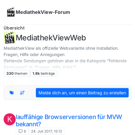
Skip to content
MediathekView-Forum
Übersicht
MediathekViewWeb
MediathekView als offizielle Webvariante ohne Installation.
Fragen, Hilfe oder Anregungen
(fehlende Sendungen gehören aber in die Kategorie “Fehlende
Sendungen” in “Fragen, Hilfe, Kritik”)
330
themen
1.8k
beiträge
Melde dich an, um einen Beitrag zu erstellen
lauffähige Browserversionen für MVW
K
bekannt?
6
24. Juli 2017, 15:12