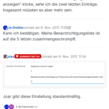
anzeigen” klicke, sehe ich die zwei letzten Einträge.
Insgesamt müssten es aber mehr sein.
Jo Grothe
schrieb am
9. Nov. 2017, 11:05
zuletzt editiert von Jo Grothe
11. Sept. 2017, 22:47
Offline
Kann ich bestätigen. Meine Benachrichtigungsliste ist
auf die 5 letzen zusammengeschrumpft.
alex
schrieb am
9. Nov. 2017, 11:34
ADMINISTRATOR
zuletzt editiert von
Offline
Joar gibt diese EInstellung standardmäßig.
M
2 Antworten