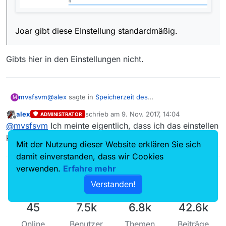
Joar gibt diese EInstellung standardmäßig.
Gibts hier in den Einstellungen nicht.
@
alex
sagte in
Speicherzeit des
mvsfsvm
M
Benachrichtigungsverlaufs
:
alex
schrieb am
9. Nov. 2017, 14:04
ADMINISTRATOR
zuletzt editiert von
Offline
@
mvsfsvm
Ich meinte eigentlich, dass ich das einstellen
kann im Administationsmenü.
Mit der Nutzung dieser Website erklären Sie sich
damit einverstanden, dass wir Cookies
Gibts hier in den Einstellungen nicht.
Joar gibt diese EInstellung standardmäßig.
verwenden.
Erfahre mehr
Verstanden!
45
7.5k
6.8k
42.6k
Online
Benutzer
Themen
Beiträge