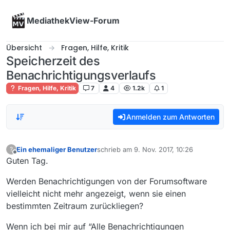
Skip to content
MediathekView-Forum
Übersicht
Fragen, Hilfe, Kritik
Speicherzeit des
Benachrichtigungsverlaufs
Fragen, Hilfe, Kritik
7
4
1.2k
1
Anmelden zum Antworten
Ein ehemaliger Benutzer
schrieb am
9. Nov. 2017, 10:26
?
zuletzt editiert von
Offline
Guten Tag.
Werden Benachrichtigungen von der Forumsoftware
vielleicht nicht mehr angezeigt, wenn sie einen
bestimmten Zeitraum zurückliegen?
Wenn ich bei mir auf “Alle Benachrichtigungen