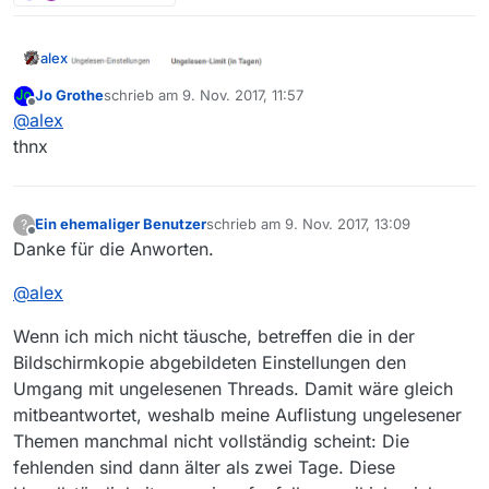
alex
Jo Grothe
schrieb am
9. Nov. 2017, 11:57
zuletzt editiert von
Offline
@
alex
thnx
Joar gibt diese EInstellung standardmäßig.
Ein ehemaliger Benutzer
schrieb am
9. Nov. 2017, 13:09
?
zuletzt editiert von
Offline
Danke für die Anworten.
@
alex
Wenn ich mich nicht täusche, betreffen die in der
Bildschirmkopie abgebildeten Einstellungen den
Umgang mit ungelesenen Threads. Damit wäre gleich
mitbeantwortet, weshalb meine Auflistung ungelesener
Themen manchmal nicht vollständig scheint: Die
fehlenden sind dann älter als zwei Tage. Diese