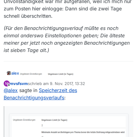
Unvollständigkeit war mir aufgefallen, weil ich mich nur
zum Posten hier einlogge: Dann sind die zwei Tage
schnell überschritten.
(Für den Benachrichtigungsverlauf müßte es noch
einmal anderswo Einstelloptionen geben; Die älteste
meiner per jetzt noch angezeigten Benachrichtigungen
ist sieben Tage alt.)
alex
mvsfsvm
schrieb am
9. Nov. 2017, 13:32
M
zuletzt editiert von
Offline
@
alex
sagte in
Speicherzeit des
Benachrichtigungsverlaufs
:
Joar gibt diese EInstellung standardmäßig.