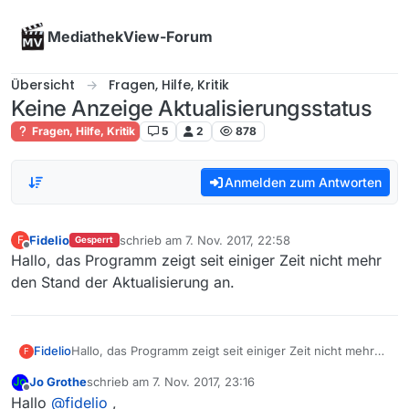
Skip to content
MediathekView-Forum
Übersicht
Fragen, Hilfe, Kritik
Keine Anzeige Aktualisierungsstatus
Fragen, Hilfe, Kritik
5
2
878
Anmelden zum Antworten
Fidelio
schrieb am
7. Nov. 2017, 22:58
F
Gesperrt
zuletzt editiert von
Offline
Hallo, das Programm zeigt seit einiger Zeit nicht mehr
den Stand der Aktualisierung an.
Fidelio
Hallo, das Programm zeigt seit einiger Zeit nicht mehr
F
den Stand der Aktualisierung an.
Jo Grothe
schrieb am
7. Nov. 2017, 23:16
zuletzt editiert von
Offline
Hallo
@
fidelio
,