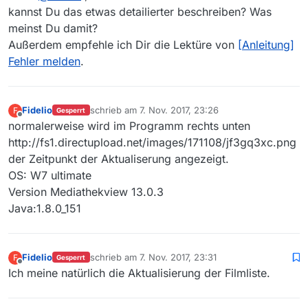
kannst Du das etwas detailierter beschreiben? Was
meinst Du damit?
Außerdem empfehle ich Dir die Lektüre von
[Anleitung]
Fehler melden
.
Fidelio
schrieb am
7. Nov. 2017, 23:26
F
Gesperrt
zuletzt editiert von
Offline
normalerweise wird im Programm rechts unten
http://fs1.directupload.net/images/171108/jf3gq3xc.png
der Zeitpunkt der Aktualiserung angezeigt.
OS: W7 ultimate
Version Mediathekview 13.0.3
Java:1.8.0_151
Fidelio
schrieb am
7. Nov. 2017, 23:31
F
Gesperrt
zuletzt editiert von
Offline
Ich meine natürlich die Aktualisierung der Filmliste.