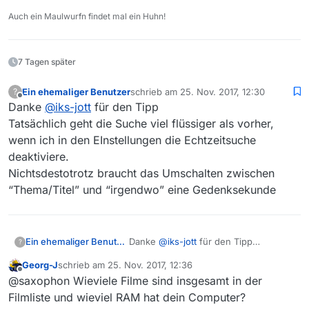
Auch ein Maulwurfn findet mal ein Huhn!
7 Tagen später
Ein ehemaliger Benutzer
schrieb am
25. Nov. 2017, 12:30
?
zuletzt editiert von
Offline
Danke
@
iks-jott
für den Tipp
Tatsächlich geht die Suche viel flüssiger als vorher,
wenn ich in den EInstellungen die Echtzeitsuche
deaktiviere.
Nichtsdestotrotz braucht das Umschalten zwischen
“Thema/Titel” und “irgendwo” eine Gedenksekunde
Ein ehemaliger Benutzer
Danke
@
iks-jott
für den Tipp
?
Tatsächlich geht die Suche viel
Georg-J
schrieb am
25. Nov. 2017, 12:36
flüssiger als vorher, wenn ich in den
zuletzt editiert von
Offline
@saxophon Wieviele Filme sind insgesamt in der
EInstellungen die Echtzeitsuche
deaktiviere.
Filmliste und wieviel RAM hat dein Computer?
Nichtsdestotrotz braucht das