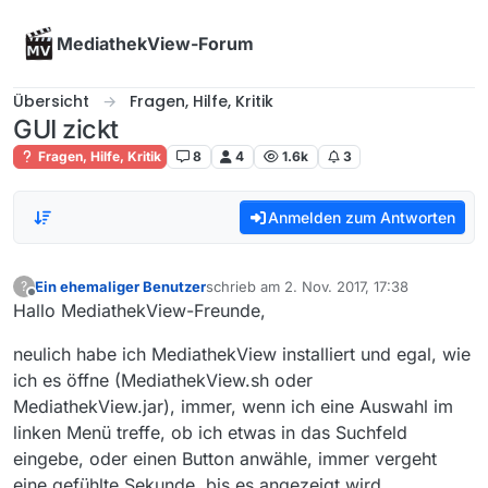
Skip to content
MediathekView-Forum
Übersicht
Fragen, Hilfe, Kritik
GUI zickt
Fragen, Hilfe, Kritik
8
4
1.6k
3
Anmelden zum Antworten
Ein ehemaliger Benutzer
schrieb am
2. Nov. 2017, 17:38
?
zuletzt editiert von
Offline
Hallo MediathekView-Freunde,
neulich habe ich MediathekView installiert und egal, wie
ich es öffne (MediathekView.sh oder
MediathekView.jar), immer, wenn ich eine Auswahl im
linken Menü treffe, ob ich etwas in das Suchfeld
eingebe, oder einen Button anwähle, immer vergeht
eine gefühlte Sekunde, bis es angezeigt wird.