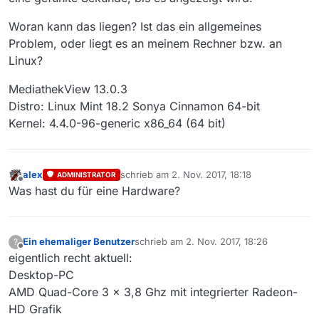
Woran kann das liegen? Ist das ein allgemeines
Problem, oder liegt es an meinem Rechner bzw. an
Linux?
MediathekView 13.0.3
Distro: Linux Mint 18.2 Sonya Cinnamon 64-bit
Kernel: 4.4.0-96-generic x86_64 (64 bit)
alex
schrieb am
2. Nov. 2017, 18:18
ADMINISTRATOR
zuletzt editiert von
Offline
Was hast du für eine Hardware?
Ein ehemaliger Benutzer
schrieb am
2. Nov. 2017, 18:26
?
zuletzt editiert von
Offline
eigentlich recht aktuell:
Desktop-PC
AMD Quad-Core 3 x 3,8 Ghz mit integrierter Radeon-
HD Grafik