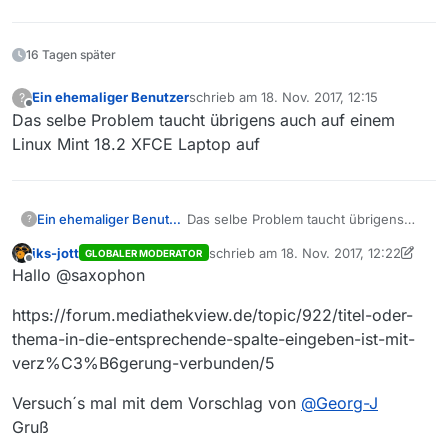
16 Tagen später
Ein ehemaliger Benutzer
schrieb am
18. Nov. 2017, 12:15
?
zuletzt editiert von
Offline
Das selbe Problem taucht übrigens auch auf einem
Linux Mint 18.2 XFCE Laptop auf
Ein ehemaliger Benutzer
Das selbe Problem taucht übrigens
?
auch auf einem Linux Mint 18.2 XFCE
iks-jott
schrieb am
18. Nov. 2017, 12:22
GLOBALER MODERATOR
Laptop auf
zuletzt editiert von iks-jott
Offline
Hallo @saxophon
https://forum.mediathekview.de/topic/922/titel-oder-
thema-in-die-entsprechende-spalte-eingeben-ist-mit-
verz%C3%B6gerung-verbunden/5
Versuch´s mal mit dem Vorschlag von
@
Georg-J
Gruß