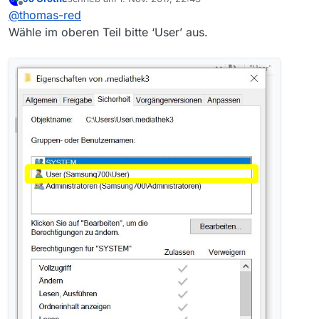
Bei OK für “Änderung der Attribute bestätigen”
zuletzt editiert von
Offline
@
thomas-red
wird das Menü sofort geschlossen, die
Änderungen werden aber nicht übernommen.
Wähle im oberen Teil bitte ‘User’ aus.