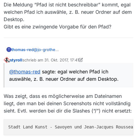
Die Meldung “Pfad ist nicht beschreibbar” kommt, egal
welchen Pfad ich auswähle, z. B. neuer Ordner auf dem
Desktop.
Gibt es eine zwingende Vorgabe für den Pfad?
thomas-red
@
jo-grothe
T
Hallo Jo,
styroll
schrieb am
31. Okt. 2017, 17:41
ich bin nicht so firm in diesen Dingen, bitte um
zuletzt editiert von styroll
Offline
Entschuldigung.
@
thomas-red
sagte: egal welchen Pfad ich
Java Version 8 Update 151
auswähle, z. B. neuer Ordner auf dem Desktop.
Windows 10 Pro 64-bit
MediathekView Version 13.0.1
Was zeigt, dass es möglicherweise am Dateinamen
liegt, den man bei deinen Screenshots nicht vollständig
sieht. Evtl. werden bei dir die Slashes (“/”) nicht ersetzt: