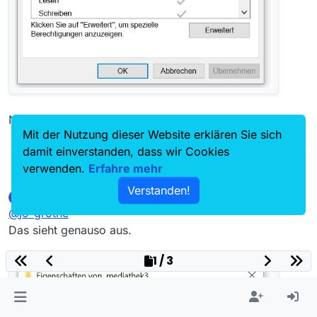
Nur so sieht man Deine Berechtigungen.
Mit der Nutzung dieser Website erklären Sie sich
damit einverstanden, dass wir Cookies
verwenden.
Erfahre mehr
@
thomas-red
Jo Grothe
Wähle im oberen Teil bitte ‘User’ aus.
Verstanden!
thomas-red
schrieb am
1. Nov. 2017, 22:56
T
zuletzt editiert von
Offline
@
jo-grothe
Das sieht genauso aus.
1 / 3