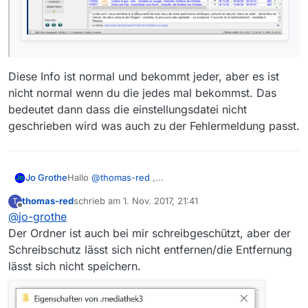
Diese Info ist normal und bekommt jeder, aber es ist
nicht normal wenn du die jedes mal bekommst. Das
bedeutet dann dass die einstellungsdatei nicht
geschrieben wird was auch zu der Fehlermeldung passt.
Hallo
@
thomas-red
,
Jo Grothe
konnte auch gerade diese Meldung
thomas-red
schrieb am
1. Nov. 2017, 21:41
T
zuletzt editiert von
Offline
@
jo-grothe
Der Ordner ist auch bei mir schreibgeschützt, aber der
Schreibschutz lässt sich nicht entfernen/die Entfernung
lässt sich nicht speichern.
beim Starten von MV provozieren, indem ich ich den