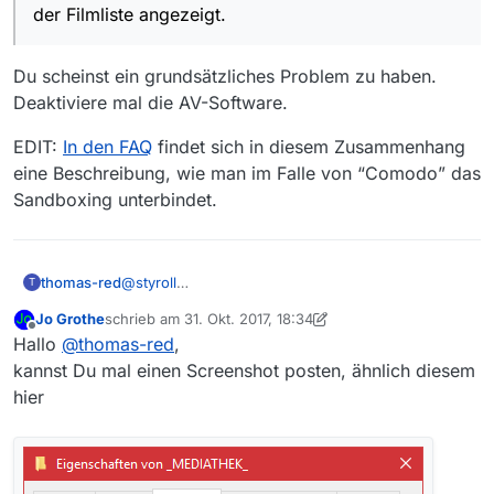
der Filmliste angezeigt.
Du scheinst ein grundsätzliches Problem zu haben.
Deaktiviere mal die AV-Software.
EDIT:
In den FAQ
findet sich in diesem Zusammenhang
eine Beschreibung, wie man im Falle von “Comodo” das
Sandboxing unterbindet.
thomas-red
@
styroll
T
Hallo
@
styroll
,
Jo Grothe
schrieb am
31. Okt. 2017, 18:34
nein, ich habe nichts umkonfiguriert.
zuletzt editiert von Jo Grothe
Offline
Hallo
@
thomas-red
,
Der Dateiname wird bei mir ohne Unterstriche
dargestellt.
kannst Du mal einen Screenshot posten, ähnlich diesem
hier