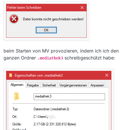
Mit anderen Programmen habe ich keine
Probleme.
Ich werde es mit einer Neuinstallation von
MediathekView versuchen. Vielleicht ist es aber
auch wichtig, alles von den vorhandenen
Versionen zu entfernen.
Mich irritiert übrigens auch der Hinweis, den ich
nach
jedem
Start von MV erhalte “Für Mac-User
ist jetzt auch die aktualisierte Version verfügbar”,
obwohl ich kein Mac-User bin. Es geht erst weiter,
beim Starten von MV provozieren, indem ich ich den
wenn ich dort auf OK drücke.
ganzen Ordner
schreibgeschützt habe:
.mediathek3