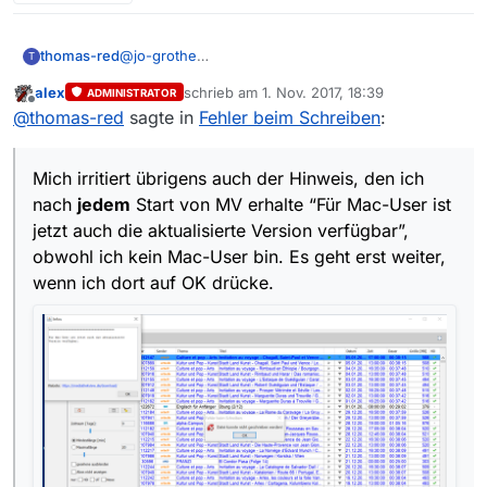
thomas-red
@
jo-grothe
T
Vielen Dank für die Ratschläge. Ich bin ein
alex
schrieb am
1. Nov. 2017, 18:39
ADMINISTRATOR
einfacher User und muss das mal in Ruhe
zuletzt editiert von
Offline
@
thomas-red
sagte in
Fehler beim Schreiben
:
ausprobieren bzw. zu verstehen suchen.
Im Ordner mediathek3 habe ich alle Rechte, auch
Schreibrechte.
Mich irritiert übrigens auch der Hinweis, den ich
Mit anderen Programmen habe ich keine
Probleme.
nach
jedem
Start von MV erhalte “Für Mac-User ist
Ich werde es mit einer Neuinstallation von
jetzt auch die aktualisierte Version verfügbar”,
MediathekView versuchen. Vielleicht ist es aber
obwohl ich kein Mac-User bin. Es geht erst weiter,
auch wichtig, alles von den vorhandenen
wenn ich dort auf OK drücke.
Versionen zu entfernen.
Mich irritiert übrigens auch der Hinweis, den ich
nach
jedem
Start von MV erhalte “Für Mac-User
ist jetzt auch die aktualisierte Version verfügbar”,
obwohl ich kein Mac-User bin. Es geht erst weiter,
wenn ich dort auf OK drücke.