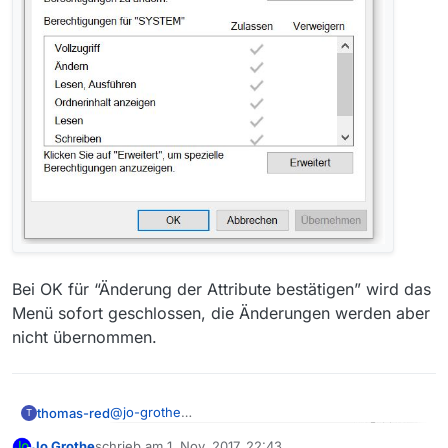
Bei mir erscheint als nächstes
Bei OK für “Änderung der Attribute bestätigen” wird das
Menü sofort geschlossen, die Änderungen werden aber
nicht übernommen.
Dann würde ich gerne noch den Reiter
Sicherheit
@
jo-grothe
thomas-red
T
sehen, so eingestellt wie hier:
Jo Grothe
schrieb am
1. Nov. 2017, 22:43