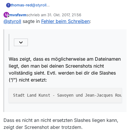
thomas-red
@
styroll
T
Hallo
@
styroll
,
mvsfsvm
schrieb am
31. Okt. 2017, 21:56
M
nein, ich habe nichts umkonfiguriert.
zuletzt editiert von
Offline
@
styroll
sagte in
Fehler beim Schreiben
:
Der Dateiname wird bei mir ohne Unterstriche
dargestellt.
Was zeigt, dass es möglicherweise am Dateinamen
liegt, den man bei deinen Screenshots nicht
vollständig sieht. Evtl. werden bei dir die Slashes
(“/”) nicht ersetzt:
Dass es nicht an nicht ersetzten Slashes liegen kann,
zeigt der Screenshot aber trotzdem.