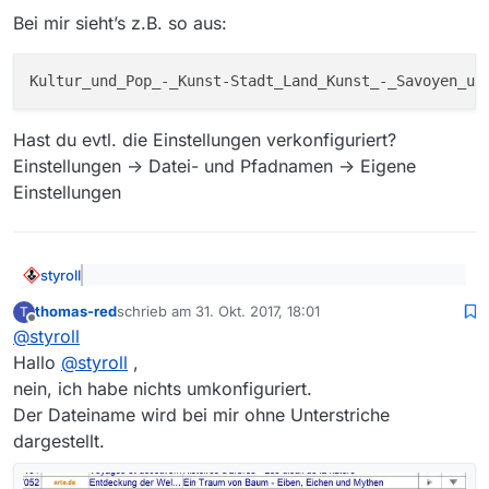
Bei mir sieht’s z.B. so aus:
Hast du evtl. die Einstellungen verkonfiguriert?
Einstellungen -> Datei- und Pfadnamen -> Eigene
Einstellungen
Die Meldung “Pfad ist nicht beschreibbar” kommt,
egal welchen Pfad ich auswähle, z. B. neuer
styroll
Ordner auf dem Desktop.
@
thomas-red
sagte: egal welchen Pfad ich
Gibt es eine zwingende Vorgabe für den Pfad?
thomas-red
schrieb am
31. Okt. 2017, 18:01
T
auswähle, z. B. neuer Ordner auf dem Desktop.
zuletzt editiert von
Offline
Was zeigt, dass es möglicherweise am Dateinamen liegt,
@
styroll
den man bei deinen Screenshots nicht vollständig sieht.
Hallo
@
styroll
,
Evtl. werden bei dir die Slashes (“/”) nicht ersetzt:
nein, ich habe nichts umkonfiguriert.
Bei mir sieht’s z.B. so aus:
Der Dateiname wird bei mir ohne Unterstriche
dargestellt.