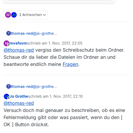
Wenn ich das rückgängig mache, funktioniert alles
M
2 Antworten
wieder wie gewohnt.
Also bitte nochmal nachschauen. An irgendwas
muss es ja liegen.
thomas-red
@
jo-grothe
T
Der Ordner ist auch bei mir schreibgeschützt, aber
mvsfsvm
schrieb am
1. Nov. 2017, 22:05
M
der Schreibschutz lässt sich nicht entfernen/die
zuletzt editiert von
Offline
@
thomas-red
vergiss den Schreibschutz beim Ordner.
Entfernung lässt sich nicht speichern.
Schaue dir da lieber die Dateien im Ordner an und
beantworte endlich meine
Fragen
.
thomas-red
@
jo-grothe
T
Der Ordner ist auch bei mir schreibgeschützt, aber
Jo Grothe
schrieb am
1. Nov. 2017, 22:10
der Schreibschutz lässt sich nicht entfernen/die
zuletzt editiert von
Offline
@
thomas-red
Entfernung lässt sich nicht speichern.
Versuch doch mal genauer zu beschreiben, ob es eine
Fehlermeldung gibt oder was passiert, wenn du den [
OK ] Button drückst.