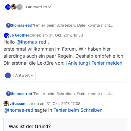
?
3 Antworten
thomas-red
“Fehler beim Schreiben. Datei konnte nicht
T
geschrieben werden!”
Jo Grothe
schrieb am
31. Okt. 2017, 16:53
Ich bekomme dies nach Laden der Filmliste
zuletzt editiert von
Offline
Hallo
@
thomas-red
,
angezeigt. Filme können angesehen, aber nicht
gespeichert werden. Bei Download kommt die
ersteinmal willkommen im Forum. Wir haben hier
Meldung “Fehlerhafter Pfad. Pfad ist nicht
allerdings auch ein paar Regeln. Deshalb empfehle ich
beschreibbar.” Was ist der Grund?
Dir erstmal die Lektüre von:
[Anleitung] Fehler melden
T
1 Antwort
thomas-red
“Fehler beim Schreiben. Datei konnte nicht
T
geschrieben werden!”
vitusson
schrieb am
31. Okt. 2017, 17:08
Ich bekomme dies nach Laden der Filmliste
zuletzt editiert von
Offline
@
thomas-red
sagte in
Fehler beim Schreiben
:
angezeigt. Filme können angesehen, aber nicht
gespeichert werden. Bei Download kommt die
Meldung “Fehlerhafter Pfad. Pfad ist nicht
Was ist der Grund?
beschreibbar.” Was ist der Grund?