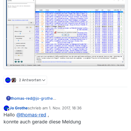
2 Antworten
thomas-red
@
jo-grothe
T
Vielen Dank für die Ratschläge. Ich bin ein
Jo Grothe
schrieb am
1. Nov. 2017, 18:36
einfacher User und muss das mal in Ruhe
zuletzt editiert von
Offline
Hallo
@
thomas-red
,
ausprobieren bzw. zu verstehen suchen.
Im Ordner mediathek3 habe ich alle Rechte, auch
konnte auch gerade diese Meldung
Schreibrechte.