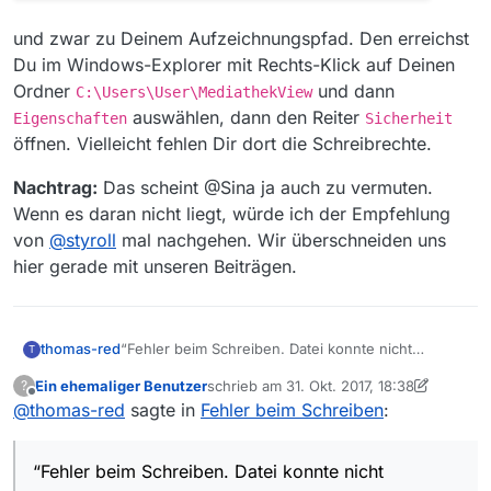
und zwar zu Deinem Aufzeichnungspfad. Den erreichst
Du im Windows-Explorer mit Rechts-Klick auf Deinen
Ordner
und dann
C:\Users\User\MediathekView
auswählen, dann den Reiter
Eigenschaften
Sicherheit
öffnen. Vielleicht fehlen Dir dort die Schreibrechte.
Nachtrag:
Das scheint @Sina ja auch zu vermuten.
Wenn es daran nicht liegt, würde ich der Empfehlung
von
@
styroll
mal nachgehen. Wir überschneiden uns
hier gerade mit unseren Beiträgen.
thomas-red
“Fehler beim Schreiben. Datei konnte nicht
T
geschrieben werden!”
Ein ehemaliger Benutzer
schrieb am
31. Okt. 2017, 18:38
?
Ich bekomme dies nach Laden der Filmliste
zuletzt editiert von Ein ehemaliger Benutz
Offline
@
thomas-red
sagte in
Fehler beim Schreiben
:
angezeigt. Filme können angesehen, aber nicht
gespeichert werden. Bei Download kommt die
Meldung “Fehlerhafter Pfad. Pfad ist nicht
“Fehler beim Schreiben. Datei konnte nicht
beschreibbar.” Was ist der Grund?