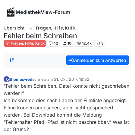
Skip to content
MediathekView-Forum
Übersicht
Fragen, Hilfe, Kritik
Fehler beim Schreiben
Fragen, Hilfe, Kritik
42
10
12.4k
3
Anmelden zum Antworten
thomas-red
schrieb am
31. Okt. 2017, 16:32
T
zuletzt editiert von
Offline
“Fehler beim Schreiben. Datei konnte nicht geschrieben
werden!”
Ich bekomme dies nach Laden der Filmliste angezeigt.
Filme können angesehen, aber nicht gespeichert
werden. Bei Download kommt die Meldung
“Fehlerhafter Pfad. Pfad ist nicht beschreibbar.” Was ist
der Grund?