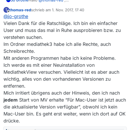
habe mir Dein Problem nochmal durch den Kopf
thomas-red
schrieb am
1. Nov. 2017, 17:40
T
gehen lassen.
Wie @Sina ja schon richtig bemerkt hat
zuletzt editiert von
Offline
@
jo-grothe
Vielen Dank für die Ratschläge. Ich bin ein einfacher
“Fehler beim Schreiben. Datei konnte nicht
User und muss das mal in Ruhe ausprobieren bzw. zu
geschrieben werden!”
verstehen suchen.
, hast Du beim Programmstart schon Probleme, also
Ich bekomme dies nach Laden der Filmliste
keine Schreibrechte auf den versteckten Ordner
angezeigt.
Im Ordner mediathek3 habe ich alle Rechte, auch
C:\Users\User\.mediathek3
Beim Speichern der Filme scheinst Du mit allen
Schreibrechte.
Den Pfad vermute ich, falls Du als der User ‘User’
Ordnern, die Du ausprobiert hast, Probleme zu
Mit anderen Programmen habe ich keine Probleme.
angemeldet bist. Siehe auch die Bemerkungen von
haben, aber auch mit
Für mich sieht das jetzt auch so aus, wie von
Ich werde es mit einer Neuinstallation von
@
mvsfsvm
.
C:\Users\User\MediathekView
@
mvsfsvm
vermutet, dass etwas grundsätzlich mit
, der nebenbei gesagt auch nicht der ideale Ort ist,
Deinem Account und/oder Deinem Betriebssystem
Wenn Du meinst, dass alles in Ordnung ist, würde
MediathekView versuchen. Vielleicht ist es aber auch
um dort Downloads zu speichern, weil das, wie ich
nicht stimmt oder aber wie
@
styroll
vermutet, eine
ich auch wie @Sina über eine neue Installation
wichtig, alles von den vorhandenen Versionen zu
vermute, der Installations-Ordner von MV selber ist.
Antivirensoftware dazwischenfunkt. Laufen denn
nachdenken und mich an die
Anleitung
halten.
entfernen.
Besser wäre auf alle Fälle sowas wie ‘Downloads’
alle anderen Programme rund, die Du benutzt?
Mich irritiert übrigens auch der Hinweis, den ich nach
oder ‘Videos’, was bei Windows 10 in aller Regel für
alle User angelegt wird.
jedem
Start von MV erhalte “Für Mac-User ist jetzt auch
die aktualisierte Version verfügbar”, obwohl ich kein
Mac-User bin. Es geht erst weiter, wenn ich dort auf OK
drücke.