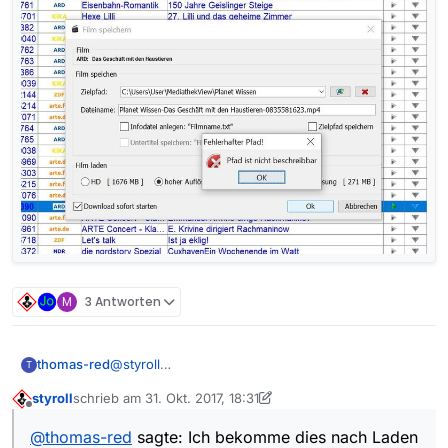
Hast du evtl. die Einstellungen verkonfiguriert?
Einstellungen -> Datei- und Pfadnamen -> Eigene
Einstellungen
M
3 Antworten
thomas-red
@
styroll
T
Hallo
@
styroll
,
styroll
schrieb am
31. Okt. 2017, 18:31
nein, ich habe nichts umkonfiguriert.
zuletzt editiert von styroll
Offline
Der Dateiname wird bei mir ohne Unterstriche
@
thomas-red
sagte: Ich bekomme dies nach Laden
dargestellt.