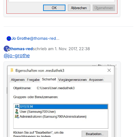
@
thomas-red
Jo Grothe
Versuch doch mal genauer zu beschreiben, ob es
thomas-red
schrieb am
1. Nov. 2017, 22:38
T
eine Fehlermeldung gibt oder was passiert, wenn du
zuletzt editiert von
Offline
@
jo-grothe
den [ OK ] Button drückst.