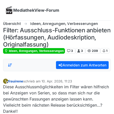
Skip to content
MediathekView-Forum
Übersicht
Ideen, Anregungen, Verbesserungen
Filter: Ausschluss-Funktionen anbieten
(Hörfassungen, Audiodeskription,
Originalfassung)
Ideen, Anregungen, Verbesserungen
3
3
209
1
Anmelden zum Antworten
frauirene
schrieb am
10. Apr. 2026, 11:23
F
zuletzt editiert von
Offline
Diese Ausschlussmöglichkeiten im Filter wären hilfreich
bei Anzeigen von Serien, so dass man sich nur die
gewünschten Fassungen anzeigen lassen kann.
Vielleicht beim nächsten Release berücksichtigen…?
Danke!!