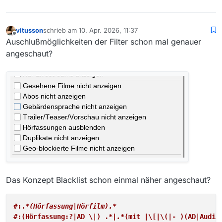
vitusson
schrieb am
10. Apr. 2026, 11:37
zuletzt editiert von
Offline
Auschlußmöglichkeiten der Filter schon mal genauer
angeschaut?
Das Konzept Blacklist schon einmal näher angeschaut?
#:.
*(Hörfassung|Hörfilm).*
#:(Hörfassung:?|AD \|) .
*|.*
(mit |\[|\(|- )(AD|Audio