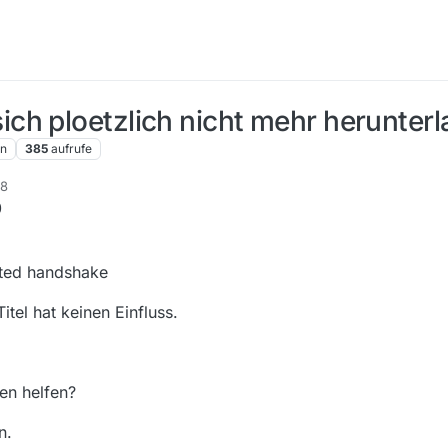
ch ploetzlich nicht mehr herunter
en
385
aufrufe
48
0
ated handshake
tel hat keinen Einfluss.
n helfen?
n.