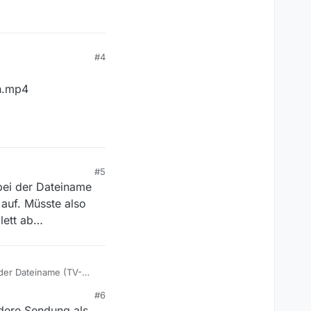
#4
n.mp4
#5
abei der Dateiname
auf. Müsste also
lett ab…
 der Dateiname (TV-
sste also überall auf
#6
ndere Sendung als