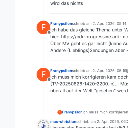
wird das nichts
Franypsilon
schrieb am
2. Apr. 2026, 05:14
F
zuletzt editiert von
Ich habe das gleiche Thema unter W
Offline
hier: https://ndr-progressive.ar
Über MV geht es gar nicht (keine A
Andere (Lieblings)Sendungen aber -
Franypsilon
schrieb am
2. Apr. 2026, 05:19
F
zuletzt editiert von Franypsilon
Ich muss mich korrigieren kam doch 
Offline
(TV-20250826-1420-2200.ln)… Müsste
überall auf der Welt “gesehen” wer
Franypsilon
Ich muss mich korrigieren
F
20250826-1420-2200.ln)… 
mac-christian
schrieb am
2. Apr. 2026, 06:
der Welt “gesehen” werd
zuletzt editiert von
Um welche Sendung gehts bei dir? F