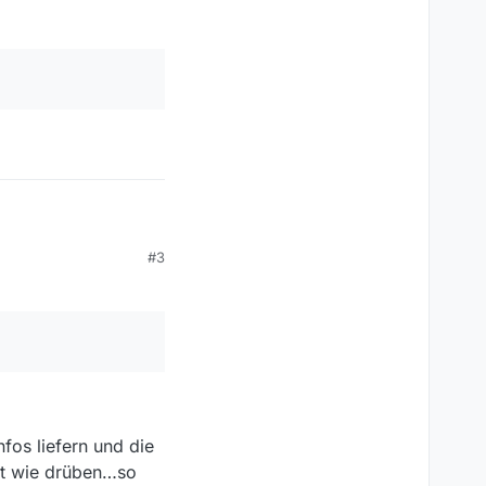
#3
fos liefern und die
aut wie drüben…so