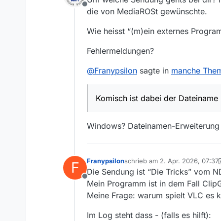
Offline
die von MediaROSt gewünschte.
Wie heisst “(m)ein externes Progr
Fehlermeldungen?
@
Franypsilon
sagte in
manche Theme
Komisch ist dabei der Dateinam
Windows? Dateinamen-Erweiterung
Franypsilon
schrieb am
2. Apr. 2026, 07:37
F
zuletzt editiert von Franypsilon
Die Sendung ist “Die Tricks” vom N
Offline
Mein Programm ist in dem Fall ClipG
Meine Frage: warum spielt VLC es 
Im Log steht dass - (falls es hilft):