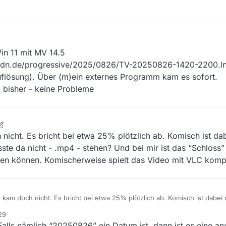
in 11 mit MV 14.5
d-mcdn.de/progressive/2025/0826/TV-20250826-1420-2200.l
uflösung). Über (m)ein externes Programm kam es sofort.
 bisher - keine Probleme
4. Feb. 2026, 07:25
nicht. Es bricht bei etwa 25% plötzlich ab. Komisch ist d
 da nicht - .mp4 - stehen? Und bei mir ist das “Schloss” 
den können. Komischerweise spielt das Video mit VLC komp
 kam doch nicht. Es bricht bei etwa 25% plötzlich ab. Komisch ist dabei
Müsste da nicht - .mp4 - stehen? Und bei mir ist das “Schloss” auf. Mü
29
en können. Komischerweise spielt das Video mit VLC komplett ab…
alls nämlich “20250826” ein Datum ist, dann ist es eine a