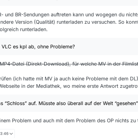
ad error (retry 1/3), resuming at byte 20971520
treamResetException: stream was reset: INTERNAL_ERROR
R- und BR-Sendungen auftreten kann und wogegen du nichts
2.Http2Stream$FramingSource.read(Http2Stream.kt:398)
dere Version (Qualität) runterladen zu versuchen. So konnt
nection.Exchange$ResponseBodySource.read(Exchange.kt:346)
ce$inputStream$1.read(RealBufferedSource.kt:169)
olgreich runterladen.
tStream.read(InputStream.java:222)
hrottlingInputStream.read(ThrottlingInputStream.java:30)
.MVBandwidthCountingInputStream.read(MVBandwidthCountingInputStrea
t VLC es kpl ab, ohne Probleme?
starter.DirectHttpDownload.downloadContent(DirectHttpDownload.java:24
starter.DirectHttpDownload.executeDownloadRequest(DirectHttpDownload
 MP4-Datei (Direkt-Download), für welche MV in der Filmli
tarter.DirectHttpDownload.run(DirectHttpDownload.java:440)
rüfen (ich hatte mit MV ja auch keine Probleme mit dem DL)
Webseite in der Mediathek, wo meine erste Antwort zugetrof
das “Schloss” auf. Müsste also überall auf der Welt “gesehe
inem Problem und auch mit dem Problem des OP nichts zu 
 13:46