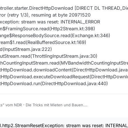
oller.starter.DirectHttpDownload [DIRECT DL THREAD_Die 
or (retry 1/3), resuming at byte 20971520
tException: stream was reset: INTERNAL_ERROR
eam$FramingSource.read(Http2Stream.kt:398)
change$ResponseBodySource.read(Exchange.kt:346)
ream$1.read(RealBufferedSource.kt:169)
ad(InputStream.java:222)
nputStream.read(ThrottlingInputStream.java:30)
thCountingInputStream.read(MVBandwidthCountingInputStr
rectHttpDownload.downloadContent(DirectHttpDownload.java
irectHttpDownload.executeDownloadRequest(DirectHttpDownl
rectHttpDownload.run(DirectHttpDownload.java:440)
cks” vom NDR - Die Tricks mit Mieten und Bauen.
Fall ClipGrab, da gibt es keine Fehlermeldungen, bricht einfach ab.
lt VLC es kpl ab, ohne Probleme?
s hilft):
26, 00:05
nal.http2.StreamResetException: stream was reset: INTERN