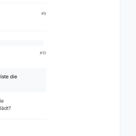
#9
R
#10
annst, ausser
 deine Sendung eben in
iste die
Download-URL aufführt.
ie
rry, war gedanklich
lädt?
den können.