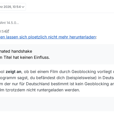
rz 2026, 10:54
Mint 14.5.0
, updated
0:54
st terminated handshake
tian
 lassen sich ploetzlich nicht mehr herunterladen
:
or dem Titel hat keinen Einfluss.
inated handshake
Titel hat keinen Einfluss.
en wuerden helfen?
bol
zeigt an
, ob bei einem Film durch Geoblocking vorliegt
estellungen.
ogramm sagst, du befändest dich (beispielsweise) in Deut
ilm der nur für Deutschland bestimmt ist kein Geoblocking a
ilm tzrotzdem nicht runtergeladen werden.