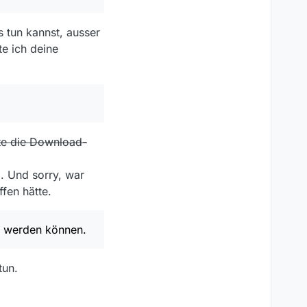
 tun kannst, ausser
e ich deine
m.java:61)
0)
.java:335)
ste die Download-
. Und sorry, war
fen hätte.
n” werden können.
tun.