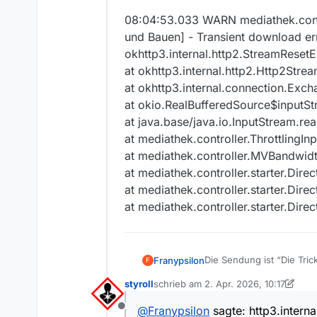
08:04:53.033 WARN mediathek.contr
und Bauen] - Transient download err
okhttp3.internal.http2.StreamRese
at okhttp3.internal.http2.Http2Str
at okhttp3.internal.connection.Ex
at okio.RealBufferedSource$inputSt
at java.base/java.io.InputStream.re
at mediathek.controller.ThrottlingI
at mediathek.controller.MVBandwid
at mediathek.controller.starter.Di
at mediathek.controller.starter.D
at mediathek.controller.starter.Di
Die Sendung ist “Die Tri
Franypsilon
F
Mein Programm ist in dem 
styroll
schrieb am
2. Apr. 2026, 10:17
Meine Frage: warum spie
Im Log steht dass - (falls e
zuletzt editiert von styroll
4. März 20
@
Franypsilon
sagte: http3.inter
Offline
08:04:53.033 WARN mediathek.controller.starter.DirectHttpDownload [DIRECT DL THREAD_Die Tricks mit Mieten und