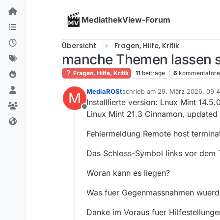
Skip to content
MediathekView-Forum
Übersicht
Fragen, Hilfe, Kritik
manche Themen lassen si
Fragen, Hilfe, Kritik
11
beiträge
6
kommentator
MediaROSt
schrieb am
29. März 2026, 09:
M
zuletzt editiert von
Installlierte version: Lnux Mint 14.5.
Offline
Linux Mint 21.3 Cinnamon, updated
Fehlermeldung Remote host termin
Das Schloss-Symbol links vor dem Ti
Woran kann es liegen?
Was fuer Gegenmassnahmen wuerde
Danke im Voraus fuer Hilfestellunge