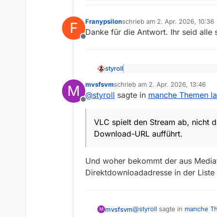
Franypsilon
schrieb am
2. Apr. 2026, 10:36
F
zuletzt editiert von
Danke für die Antwort. Ihr seid alle
Offline
styroll
@
Franypsilon
sagte: http3.
mvsfsvm
schrieb am
2. Apr. 2026, 13:46
M
zuletzt editiert von
@
styroll
sagte in
manche Themen lass
Das ist
dieses Problem
, das b
Offline
mehrmals probieren oder mal e
allen Versionen erfolgreich run
VLC spielt den Stream ab, nicht d
@
Franypsilon
sagte: warum 
Download-URL aufführt.
VLC spielt den Stream ab, nich
Und woher bekommt der aus Mediat
Ob das immer so ist, wäre zu ü
beim Abspielen auf der Websei
Direktdownloadadresse in der Liste h
@
Franypsilon
sagte: bei mir
Die Geoblocking-Angabe hat mi
@
styroll
sagte in
manche The
mvsfsvm
M