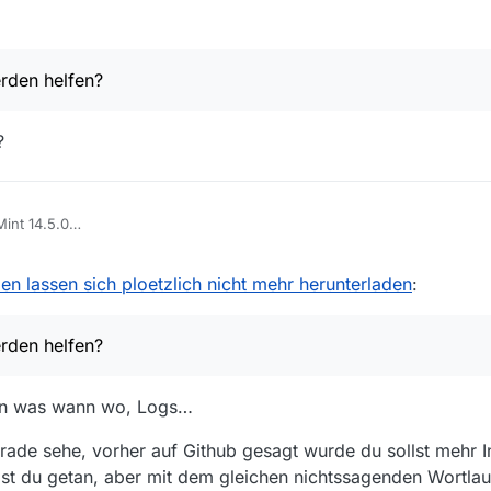
den helfen?
?
Mint 14.5.0
, updated
st terminated handshake
 lassen sich ploetzlich nicht mehr herunterladen
:
or dem Titel hat keinen Einfluss.
den helfen?
en wuerden helfen?
gen was wann wo, Logs…
estellungen.
erade sehe, vorher auf Github gesagt wurde du sollst mehr In
hast du getan, aber mit dem gleichen nichtssagenden Wortl