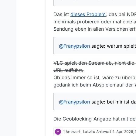
Bauen] - Transient downlo
okhttp3.internal.http2.S
Das ist
dieses Problem
, das bei ND
at okhttp3.internal.http
mehrmals probieren oder mal eine an
at okhttp3.internal.con
at okio.RealBufferedSour
Sendung eben in allen Versionen erf
at java.base/java.io.Inpu
at mediathek.controller.T
at mediathek.controller
@
Franypsilon
sagte: warum spiel
at mediathek.controller.
at mediathek.controller.
VLC spielt den Stream ab, nicht die
at mediathek.controller.s
URL aufführt.
Ob das immer so ist, wäre zu überp
gedanklich beim Abspielen auf der 
@
Franypsilon
sagte: bei mir ist 
Die Geoblocking-Angabe hat mit de
M
1 Antwort
Letzte Antwort
2. Apr. 2026,