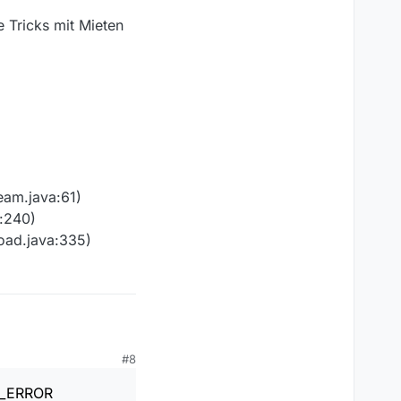
Tricks mit Mieten
eam.java:61)
:240)
oad.java:335)
#8
AL_ERROR