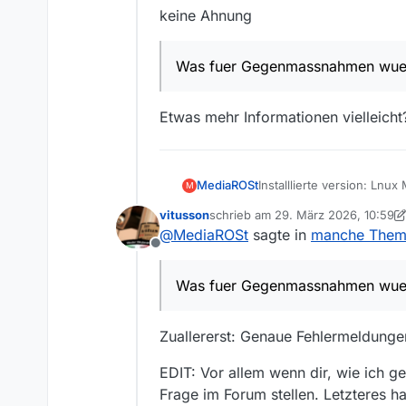
keine Ahnung
Was fuer Gegenmassnahmen wuer
Etwas mehr Informationen vielleicht
Installlierte version: Lnux 
MediaROSt
M
Linux Mint 21.3 Cinnamon
vitusson
schrieb am
29. März 2026, 10:59
Fehlermeldung Remote ho
zuletzt editiert von vitusson
@
MediaROSt
sagte in
manche Themen
Offline
Das Schloss-Symbol links v
Was fuer Gegenmassnahmen wuer
Woran kann es liegen?
Was fuer Gegenmassnahm
Zuallererst: Genaue Fehlermeldun
Danke im Voraus fuer Hilf
EDIT: Vor allem wenn dir, wie ich g
Frage im Forum stellen. Letzteres 