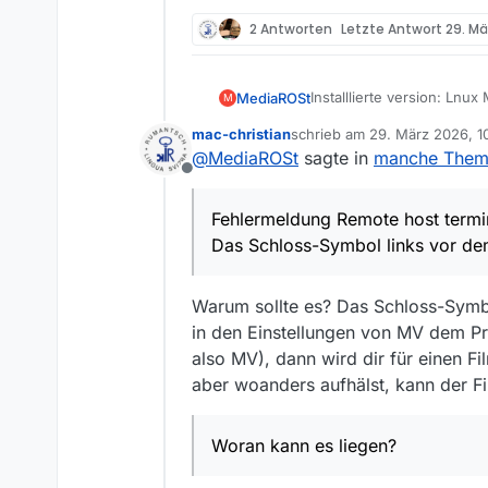
2 Antworten
Letzte Antwort
29. Mä
Installlierte version: Lnux 
MediaROSt
M
Linux Mint 21.3 Cinnamon
mac-christian
schrieb am
29. März 2026, 1
Fehlermeldung Remote ho
zuletzt editiert von mac-chris
@
MediaROSt
sagte in
manche Themen
Offline
Das Schloss-Symbol links v
Fehlermeldung Remote host term
Woran kann es liegen?
Das Schloss-Symbol links vor dem 
Was fuer Gegenmassnahm
Warum sollte es? Das Schloss-Sym
Danke im Voraus fuer Hilf
in den Einstellungen von MV dem Pr
also MV), dann wird dir für einen F
aber woanders aufhälst, kann der F
Woran kann es liegen?