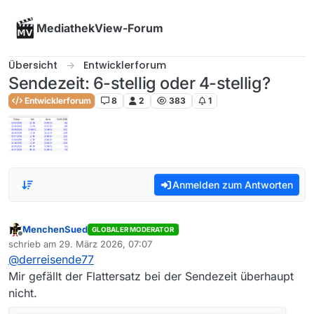
Skip to content
MediathekView-Forum
Übersicht
Entwicklerforum
Sendezeit: 6-stellig oder 4-stellig?
Entwicklerforum
8
2
383
1
Anmelden zum Antworten
MenchenSued
GLOBALER MODERATOR
Offline
schrieb am
29. März 2026, 07:07
zuletzt editiert von
@
derreisende77
Mir gefällt der Flattersatz bei der Sendezeit überhaupt
nicht.