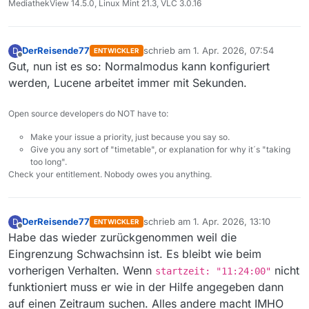
MediathekView 14.5.0, Linux Mint 21.3, VLC 3.0.16
DerReisende77
schrieb am
1. Apr. 2026, 07:54
D
ENTWICKLER
zuletzt editiert von
Offline
Gut, nun ist es so: Normalmodus kann konfiguriert
werden, Lucene arbeitet immer mit Sekunden.
Open source developers do NOT have to:
Make your issue a priority, just because you say so.
Give you any sort of "timetable", or explanation for why it´s "taking
too long".
Check your entitlement. Nobody owes you anything.
DerReisende77
schrieb am
1. Apr. 2026, 13:10
D
ENTWICKLER
zuletzt editiert von
Offline
Habe das wieder zurückgenommen weil die
Eingrenzung Schwachsinn ist. Es bleibt wie beim
vorherigen Verhalten. Wenn
nicht
startzeit: "11:24:00"
funktioniert muss er wie in der Hilfe angegeben dann
auf einen Zeitraum suchen. Alles andere macht IMHO