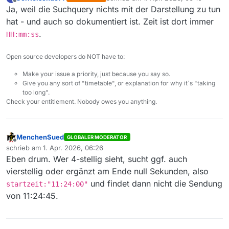
zuletzt editiert von
Offline
Ja, weil die Suchquery nichts mit der Darstellung zu tun
hat - und auch so dokumentiert ist. Zeit ist dort immer
.
HH:mm:ss
Open source developers do NOT have to:
Make your issue a priority, just because you say so.
Give you any sort of "timetable", or explanation for why it´s "taking
too long".
Check your entitlement. Nobody owes you anything.
MenchenSued
GLOBALER MODERATOR
Offline
schrieb am
1. Apr. 2026, 06:26
zuletzt editiert von
Eben drum. Wer 4-stellig sieht, sucht ggf. auch
vierstellig oder ergänzt am Ende null Sekunden, also
und findet dann nicht die Sendung
startzeit:"11:24:00"
von 11:24:45.