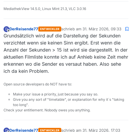
MediathekView 14.5.0, Linux Mint 21.3, VLC 3.0.16
DerReisende77
schrieb am
31. März 2026, 09:33
D
ENTWICKLER
zuletzt editiert von
Offline
Grundsätzlich wird auf die Darstellung der Sekunden
verzichtet wenn sie keinen Sinn ergibt. Erst wenn die
Anzahl der Sekunden > 15 ist wird sie dargestellt. In der
aktuellen Filmliste konnte ich auf Anhieb keine Zeit mehr
erkennen wo die Sender es versaut haben. Also sehe
ich da kein Problem.
Open source developers do NOT have to:
Make your issue a priority, just because you say so.
Give you any sort of "timetable", or explanation for why it´s "taking
too long".
Check your entitlement. Nobody owes you anything.
DerReisende77
schrieb am
31. März 2026, 17:03
D
ENTWICKLER