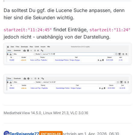
Da solltest Du ggf. die Lucene Suche anpassen, denn
hier sind die Sekunden wichtig.
findet Einträge,
startzeit:"11:24:45"
startzeit:"11:24"
jedoch nicht - unabhängig von der Darstellung.
MediathekView 14.5.0, Linux Mint 21.3, VLC 3.0.16
DerReisende77
schrieb am
1. Apr. 2026, 06:10
D
ENTWICKLER