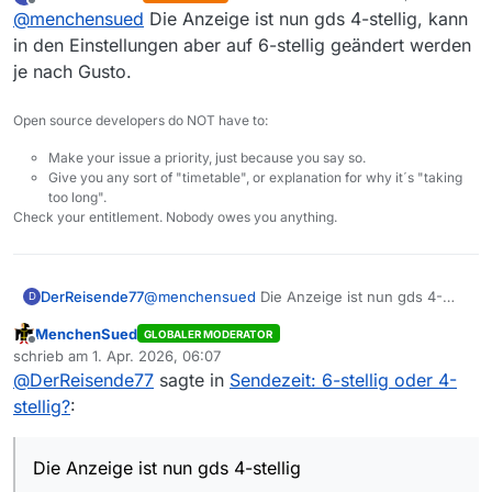
zuletzt editiert von
Offline
@
menchensued
Die Anzeige ist nun gds 4-stellig, kann
in den Einstellungen aber auf 6-stellig geändert werden
je nach Gusto.
Open source developers do NOT have to:
Make your issue a priority, just because you say so.
Give you any sort of "timetable", or explanation for why it´s "taking
too long".
Check your entitlement. Nobody owes you anything.
DerReisende77
@
menchensued
Die Anzeige ist nun gds 4-
D
stellig, kann in den Einstellungen aber auf 6-
MenchenSued
GLOBALER MODERATOR
stellig geändert werden je nach Gusto.
Offline
schrieb am
1. Apr. 2026, 06:07
zuletzt editiert von
@
DerReisende77
sagte in
Sendezeit: 6-stellig oder 4-
stellig?
:
Die Anzeige ist nun gds 4-stellig