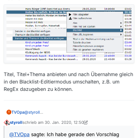
Titel, Titel+Thema anbieten und nach Übernahme gleich
in den Blacklist-Editiermodus umschalten, z.B. um
RegEx dazugeben zu können.
TVOpa
@
styroll
T
Ich habe gerade den Vorschlag (hoffentlich) besser
styroll
schrieb am
30. Jan. 2020, 12:50
erklärt
zuletzt editiert von styroll
Offline
@
TVOpa
sagte: Ich habe gerade den Vorschlag