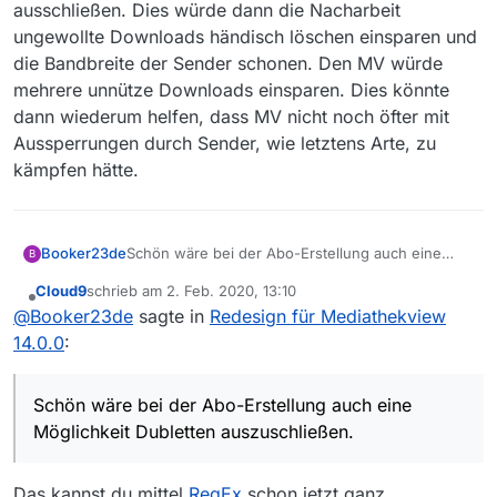
ausschließen. Dies würde dann die Nacharbeit
ungewollte Downloads händisch löschen einsparen und
die Bandbreite der Sender schonen. Den MV würde
mehrere unnütze Downloads einsparen. Dies könnte
dann wiederum helfen, dass MV nicht noch öfter mit
Aussperrungen durch Sender, wie letztens Arte, zu
kämpfen hätte.
Booker23de
Schön wäre bei der Abo-Erstellung auch eine
B
Möglichkeit Dubletten auszuschließen.
Cloud9
schrieb am
2. Feb. 2020, 13:10
So könnte man die Hörfilme oder Zweitsprachen
zuletzt editiert von
Offline
@
Booker23de
sagte in
Redesign für Mediathekview
ausschließen. Dies würde dann die Nacharbeit
ungewollte Downloads händisch löschen
14.0.0
:
einsparen und die Bandbreite der Sender
schonen. Den MV würde mehrere unnütze
Downloads einsparen. Dies könnte dann
Schön wäre bei der Abo-Erstellung auch eine
wiederum helfen, dass MV nicht noch öfter mit
Möglichkeit Dubletten auszuschließen.
Aussperrungen durch Sender, wie letztens Arte,
zu kämpfen hätte.
Das kannst du mittel
RegEx
schon jetzt ganz