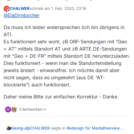
Mediathekview 14.0.0
:
CHALWER
schrieb am
1. Feb. 2020, 23:16
C
zuletzt editiert von
Offline
@
DaDirnbocher
@
DaDirnbocher
Da bei manchen Sendungen der ORF auf
Nein, es ist kein Wechsel in den MV-
“AT” besteht und 3SAT sowie ARTE.DE auf
Da muss ich leider widersprechen (ich bin übrigens in
Einstellungen notwendig.
“DE” oder “FR” bestehen. Es kommt immer
AT).
Wenn Du aus Österreich Sendungen mit einem
wieder vor, dass solche Sendungen
Es funktioniert sehr wohl, zB ORF-Sendungen mit “Geo
GEO-Lock “DE” runterladen möchtest, kann Dir
hintereinander gereiht sind und daher ein
keine Einstellung in MV helfen.
= AT” mittels Standort AT und zB ARTE.DE-Sendungen
Wechsel erforderlich ist.
mit “Geo = DE-FR” mittels Standort DE herunterzuladen.
Dies funktioniert - wenn man die Standorteinstellung
jeweils ändert - einwandfrei. Ich möchte damit aber
nicht sagen, dass es umgekehrt (aus DE “AT-
blockierte”) auch funktioniert.
Daher meine Bitte zur einfachen Korrektur - Danke.
M
2 Antworten
@
CHALWER
sagte in
Redesign für Mediathekview
Georg-J
14.0.0
: