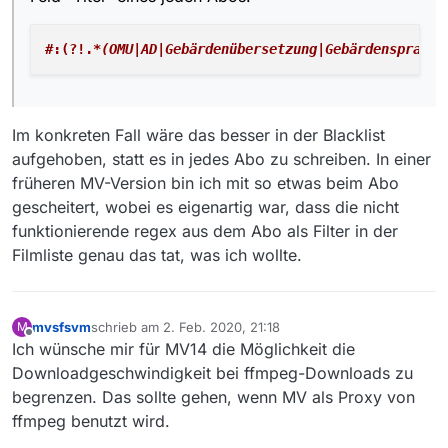
#:(?!.
*(OMU|AD|Gebärdenübersetzung|Gebärdensprache
Im konkreten Fall wäre das besser in der Blacklist
aufgehoben, statt es in jedes Abo zu schreiben. In einer
früheren MV-Version bin ich mit so etwas beim Abo
gescheitert, wobei es eigenartig war, dass die nicht
funktionierende regex aus dem Abo als Filter in der
Filmliste genau das tat, was ich wollte.
mvsfsvm
schrieb am
2. Feb. 2020, 21:18
M
zuletzt editiert von
Offline
Ich wünsche mir für MV14 die Möglichkeit die
Downloadgeschwindigkeit bei ffmpeg-Downloads zu
begrenzen. Das sollte gehen, wenn MV als Proxy von
ffmpeg benutzt wird.