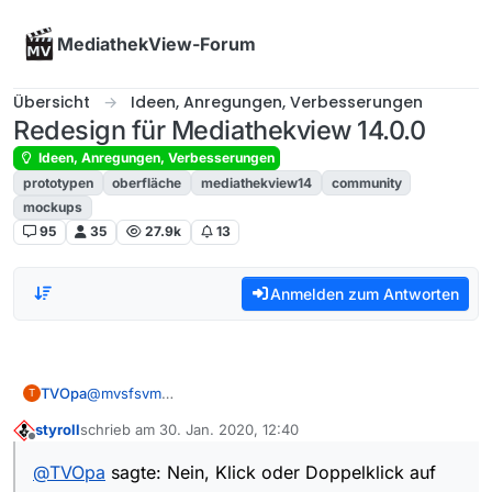
Skip to content
MediathekView-Forum
Übersicht
Ideen, Anregungen, Verbesserungen
Redesign für Mediathekview 14.0.0
Ideen, Anregungen, Verbesserungen
prototypen
oberfläche
mediathekview14
community
mockups
95
35
27.9k
13
Anmelden zum Antworten
TVOpa
@
mvsfsvm
T
Nein, Klick oder Doppelklick auf den Eintrag in der Liste
styroll
schrieb am
30. Jan. 2020, 12:40
bewirkt nichts,
zuletzt editiert von
Offline
Rechtklick bietet nur ‘löschen’ an.
@
TVOpa
sagte: Nein, Klick oder Doppelklick auf