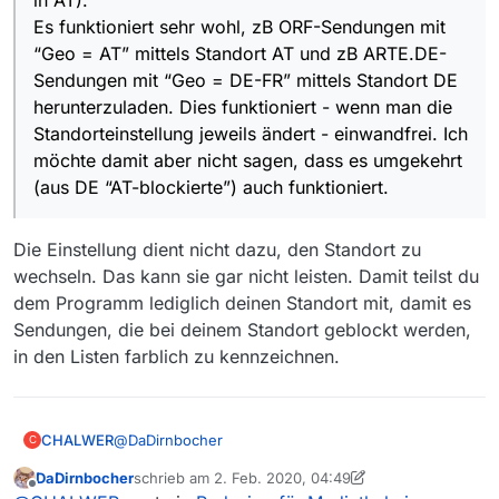
Es funktioniert sehr wohl, zB ORF-Sendungen mit
“Geo = AT” mittels Standort AT und zB ARTE.DE-
Sendungen mit “Geo = DE-FR” mittels Standort DE
herunterzuladen. Dies funktioniert - wenn man die
Standorteinstellung jeweils ändert - einwandfrei. Ich
möchte damit aber nicht sagen, dass es umgekehrt
(aus DE “AT-blockierte”) auch funktioniert.
Die Einstellung dient nicht dazu, den Standort zu
wechseln. Das kann sie gar nicht leisten. Damit teilst du
dem Programm lediglich deinen Standort mit, damit es
Sendungen, die bei deinem Standort geblockt werden,
in den Listen farblich zu kennzeichnen.
@
DaDirnbocher
CHALWER
C
DaDirnbocher
schrieb am
2. Feb. 2020, 04:49
Da muss ich leider widersprechen (ich bin übrigens
zuletzt editiert von DaDirnbocher
2. Feb. 2020, 05:5
Offline