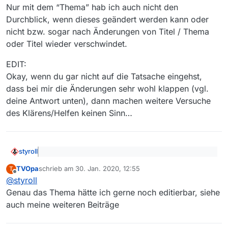
Nur mit dem “Thema” hab ich auch nicht den
Durchblick, wenn dieses geändert werden kann oder
nicht bzw. sogar nach Änderungen von Titel / Thema
oder Titel wieder verschwindet.
EDIT:
Okay, wenn du gar nicht auf die Tatsache eingehst,
dass bei mir die Änderungen sehr wohl klappen (vgl.
deine Antwort unten), dann machen weitere Versuche
des Klärens/Helfen keinen Sinn…
styroll
@
TVOpa
sagte: Ich habe gerade den Vorschlag
TVOpa
schrieb am
30. Jan. 2020, 12:55
T
(hoffentlich) besser erklärt
zuletzt editiert von
Offline
Äh, nein, ich zumindest kann dir nicht folgen: Ich kann
@
styroll
alles ändern:
Genau das Thema hätte ich gerne noch editierbar, siehe
auch meine weiteren Beiträge