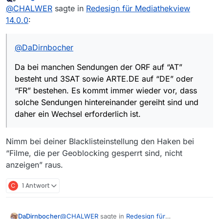
zuletzt editiert von
Offline
@
CHALWER
sagte in
Redesign für Mediathekview
besteht und 3SAT sowie ARTE.DE auf “DE” oder
“FR” bestehen. Es kommt immer wieder vor, dass
14.0.0
:
solche Sendungen hintereinander gereiht sind und
daher ein Wechsel erforderlich ist.
@
DaDirnbocher
Da bei manchen Sendungen der ORF auf “AT”
besteht und 3SAT sowie ARTE.DE auf “DE” oder
“FR” bestehen. Es kommt immer wieder vor, dass
solche Sendungen hintereinander gereiht sind und
daher ein Wechsel erforderlich ist.
Nimm bei deiner Blacklisteinstellung den Haken bei
“Filme, die per Geoblocking gesperrt sind, nicht
anzeigen” raus.
C
1 Antwort
@
CHALWER
sagte in
Redesign für
DaDirnbocher