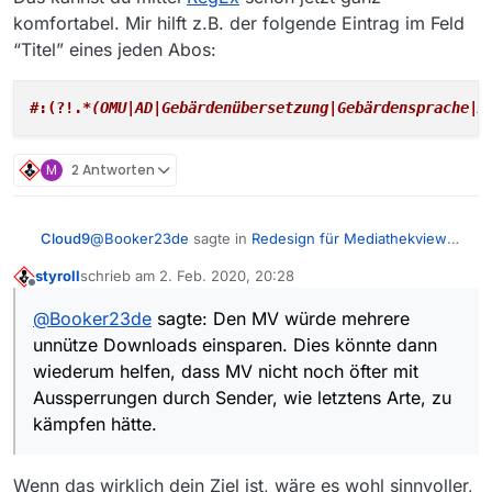
komfortabel. Mir hilft z.B. der folgende Eintrag im Feld
“Titel” eines jeden Abos:
#:(?!.
*(OMU|AD|Gebärdenübersetzung|Gebärdensprache|A
M
2 Antworten
@
Booker23de
sagte in
Redesign für Mediathekview
Cloud9
14.0.0
:
styroll
schrieb am
2. Feb. 2020, 20:28
zuletzt editiert von
Offline
Schön wäre bei der Abo-Erstellung auch eine
@
Booker23de
sagte: Den MV würde mehrere
Möglichkeit Dubletten auszuschließen.
Das kannst du mittel
RegEx
schon jetzt ganz
unnütze Downloads einsparen. Dies könnte dann
komfortabel. Mir hilft z.B. der folgende Eintrag im Feld
wiederum helfen, dass MV nicht noch öfter mit
“Titel” eines jeden Abos:
Aussperrungen durch Sender, wie letztens Arte, zu
kämpfen hätte.
Wenn das wirklich dein Ziel ist, wäre es wohl sinnvoller,