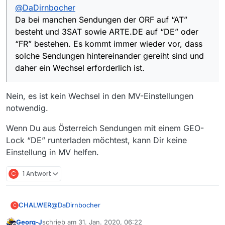
@
DaDirnbocher
Da bei manchen Sendungen der ORF auf “AT”
besteht und 3SAT sowie ARTE.DE auf “DE” oder
“FR” bestehen. Es kommt immer wieder vor, dass
solche Sendungen hintereinander gereiht sind und
daher ein Wechsel erforderlich ist.
Nein, es ist kein Wechsel in den MV-Einstellungen
notwendig.
Wenn Du aus Österreich Sendungen mit einem GEO-
Lock “DE” runterladen möchtest, kann Dir keine
Einstellung in MV helfen.
C
1 Antwort
@
DaDirnbocher
CHALWER
C
Georg-J
schrieb am
31. Jan. 2020, 06:22
Da bei manchen Sendungen der ORF auf “AT”