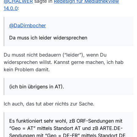
@
CHALWER
sagte in
Redesign für Mediathekview
in AT).
Es funktioniert sehr wohl, zB ORF-Sendungen mit
Daher meine Bitte zur einfachen Korrektur - Danke.
14.0.0
:
“Geo = AT” mittels Standort AT und zB ARTE.DE-
Sendungen mit “Geo = DE-FR” mittels Standort DE
herunterzuladen. Dies funktioniert - wenn man die
@
DaDirnbocher
Standorteinstellung jeweils ändert - einwandfrei. Ich
möchte damit aber nicht sagen, dass es umgekehrt
Da muss ich leider widersprechen
(aus DE “AT-blockierte”) auch funktioniert.
Du musst nicht bedauern (“leider”), wenn Du
widersprechen willst. Kannst gerne machen, ich hab
kein Problem damit.
(ich bin übrigens in AT).
Ich auch, das tut aber nichts zur Sache.
Es funktioniert sehr wohl, zB ORF-Sendungen mit
“Geo = AT” mittels Standort AT und zB ARTE.DE-
Sendungen mit “Geo = DE-FR” mittels Standort DE