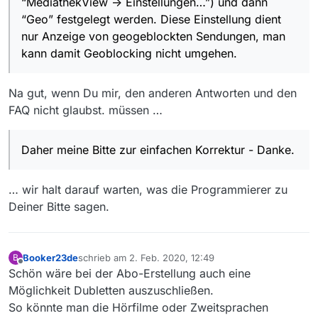
“MediathekView -> Einstellungen…”) und dann
“Geo” festgelegt werden. Diese Einstellung dient
nur Anzeige von geogeblockten Sendungen, man
kann damit Geoblocking nicht umgehen.
Na gut, wenn Du mir, den anderen Antworten und den
FAQ nicht glaubst. müssen …
Daher meine Bitte zur einfachen Korrektur - Danke.
… wir halt darauf warten, was die Programmierer zu
Deiner Bitte sagen.
Booker23de
schrieb am
2. Feb. 2020, 12:49
B
zuletzt editiert von
Offline
Schön wäre bei der Abo-Erstellung auch eine
Möglichkeit Dubletten auszuschließen.
So könnte man die Hörfilme oder Zweitsprachen