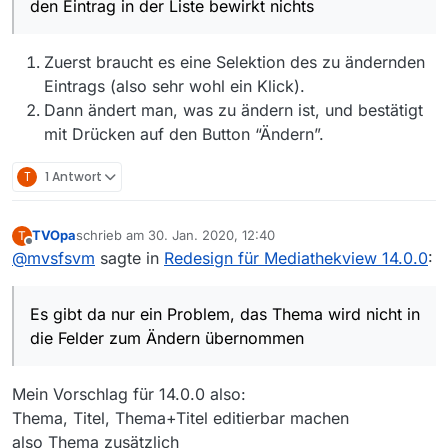
den Eintrag in der Liste bewirkt nichts
Zuerst braucht es eine Selektion des zu ändernden
Eintrags (also sehr wohl ein Klick).
Dann ändert man, was zu ändern ist, und bestätigt
mit Drücken auf den Button “Ändern”.
T
1 Antwort
TVOpa
schrieb am
30. Jan. 2020, 12:40
T
zuletzt editiert von
Offline
@
mvsfsvm
sagte in
Redesign für Mediathekview 14.0.0
:
Es gibt da nur ein Problem, das Thema wird nicht in
die Felder zum Ändern übernommen
Mein Vorschlag für 14.0.0 also:
Thema, Titel, Thema+Titel editierbar machen
also Thema zusätzlich