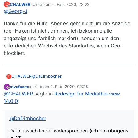
CHALWER
schrieb am
1. Feb. 2020, 23:22
C
zuletzt editiert von
Offline
@
Georg-J
@
DaDirnbocher
Nimm bei deiner Blacklisteinstellung den Haken bei
Da bei manchen Sendungen der ORF auf “AT”
Danke für die Hilfe. Aber es geht nicht um die Anzeige
“Filme, die per Geoblocking gesperrt sind, nicht
besteht und 3SAT sowie ARTE.DE auf “DE” oder
(der Haken ist nicht drinnen, ich bekomme alle
anzeigen” raus.
“FR” bestehen. Es kommt immer wieder vor,
angezeigt und farblich markiert), sondern um den
dass solche Sendungen hintereinander gereiht
sind und daher ein Wechsel erforderlich ist.
erforderlichen Wechsel des Standortes, wenn Geo-
blockiert.
@
DaDirnbocher
CHALWER
C
mvsfsvm
schrieb am
2. Feb. 2020, 02:25
M
Da muss ich leider widersprechen (ich bin übrigens
zuletzt editiert von
Offline
@
CHALWER
sagte in
Redesign für Mediathekview
in AT).
Es funktioniert sehr wohl, zB ORF-Sendungen mit
Daher meine Bitte zur einfachen Korrektur - Danke.
14.0.0
:
“Geo = AT” mittels Standort AT und zB ARTE.DE-
Sendungen mit “Geo = DE-FR” mittels Standort DE
herunterzuladen. Dies funktioniert - wenn man die
@
DaDirnbocher
Standorteinstellung jeweils ändert - einwandfrei. Ich
möchte damit aber nicht sagen, dass es umgekehrt
Da muss ich leider widersprechen (ich bin übrigens
(aus DE “AT-blockierte”) auch funktioniert.
in AT).