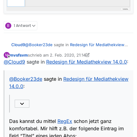
B
1 Antwort
@
Booker23de
sagte in
Redesign für Mediathekview
Cloud9
14.0.0
:
mvsfsvm
schrieb am
2. Feb. 2020, 21:14
M
zuletzt editiert von mvsfsvm
2. Feb. 2020, 22:15
Offline
@
Cloud9
sagte in
Schön wäre bei der Abo-Erstellung auch eine
Redesign für Mediathekview 14.0.0
:
Möglichkeit Dubletten auszuschließen.
Das kannst du mittel
RegEx
schon jetzt ganz
komfortabel. Mir hilft z.B. der folgende Eintrag im Feld
@
Booker23de
sagte in
Redesign für Mediathekview
“Titel” eines jeden Abos:
14.0.0
:
Das kannst du mittel
RegEx
schon jetzt ganz
komfortabel. Mir hilft z.B. der folgende Eintrag im
Feld “Titel” eines jeden Abos: