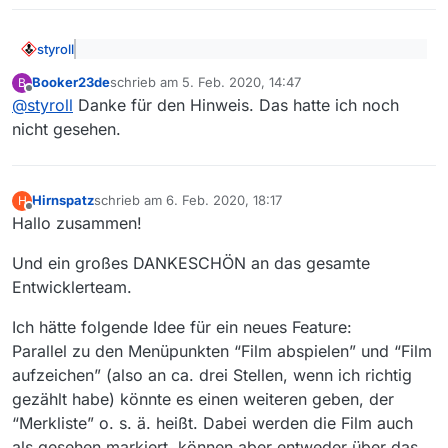
styroll
@
Booker23de
sagte: Den MV würde mehrere
Booker23de
schrieb am
5. Feb. 2020, 14:47
B
unnütze Downloads einsparen. Dies könnte dann
zuletzt editiert von
Offline
Wenn das wirklich dein Ziel ist, wäre es wohl sinnvoller,
wiederum helfen, dass MV nicht noch öfter mit
@
styroll
Danke für den Hinweis. Das hatte ich noch
wenn du die Aboergebnisse
vor dem DL
statt erst nach
Aussperrungen durch Sender, wie letztens Arte,
nicht gesehen.
dem DL kontrollierst, also keine Abos automatisch
zu kämpfen hätte.
@
Booker23de
sagte: So könnte man die Hörfilme
downloaden lässt…
oder Zweitsprachen ausschließen.
Zumindest Hörfilme kannst du auch global – ohne Regex
Hirnspatz
schrieb am
6. Feb. 2020, 18:17
H
– ausschliessen:
zuletzt editiert von
Offline
Hallo zusammen!
Und ein großes DANKESCHÖN an das gesamte
Entwicklerteam.
Ich hätte folgende Idee für ein neues Feature:
Parallel zu den Menüpunkten “Film abspielen” und “Film
aufzeichen” (also an ca. drei Stellen, wenn ich richtig
gezählt habe) könnte es einen weiteren geben, der
“Merkliste” o. s. ä. heißt. Dabei werden die Film auch
als gesehen markiert, können aber entweder über das