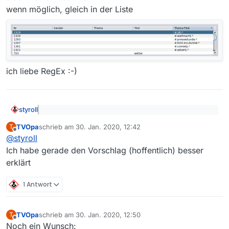
wenn möglich, gleich in der Liste
ich liebe RegEx :-)
styroll
@
TVOpa
sagte: Nein, Klick oder Doppelklick auf
TVOpa
schrieb am
30. Jan. 2020, 12:42
T
den Eintrag in der Liste bewirkt nichts
zuletzt editiert von
Offline
Zuerst braucht es eine Selektion des zu ändernden
@
styroll
Eintrags (also sehr wohl ein Klick).
Ich habe gerade den Vorschlag (hoffentlich) besser
Dann ändert man, was zu ändern ist, und bestätigt
erklärt
mit Drücken auf den Button “Ändern”.
1 Antwort
TVOpa
schrieb am
30. Jan. 2020, 12:50
T
zuletzt editiert von
Offline
Noch ein Wunsch: